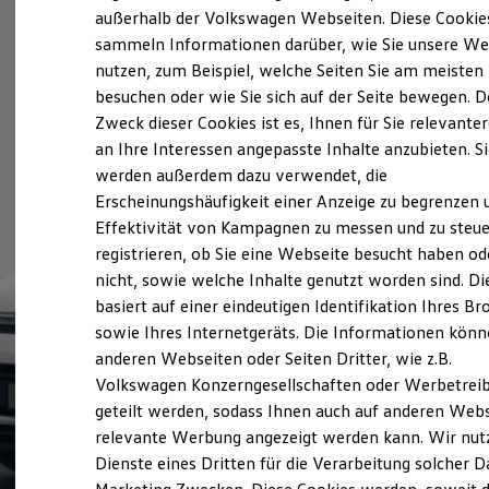
Elektrofahrzeugkonzepte
außerhalb der Volkswagen Webseiten. Diese Cookie
ID. EVERY1
sammeln Informationen darüber, wie Sie unsere We
Reichweite
nutzen, zum Beispiel, welche Seiten Sie am meisten
Reichweite der ID. Modelle
Reichweite im Winter
besuchen oder wie Sie sich auf der Seite bewegen. D
Rekuperation
Zweck dieser Cookies ist es, Ihnen für Sie relevante
Laden
an Ihre Interessen angepasste Inhalte anzubieten. S
Laden unterwegs
Laden Zuhause
werden außerdem dazu verwendet, die
Ladestationen finden
Erscheinungshäufigkeit einer Anzeige zu begrenzen 
Ladezeitensimulator
Effektivität von Kampagnen zu messen und zu steue
Batterie
Sicherheit
registrieren, ob Sie eine Webseite besucht haben od
Garantie und Lebensdauer
nicht, sowie welche Inhalte genutzt worden sind. Di
Nachhaltigkeit
basiert auf einer eindeutigen Identifikation Ihres B
Technologie
Kosten und Kauf
sowie Ihres Internetgeräts. Die Informationen kön
Verbrauchskosten
anderen Webseiten oder Seiten Dritter, wie z.B.
Kaufoptionen
Volkswagen Konzerngesellschaften oder Werbetrei
E-Auto-Förderung
Software und Konnektivität
geteilt werden, sodass Ihnen auch auf anderen Web
Die ID. Software 6
relevante Werbung angezeigt werden kann. Wir nut
ID. Software Versionen und Updates
Dienste eines Dritten für die Verarbeitung solcher D
Digitale Extras
Schnittstellen zu Ihrem ID.