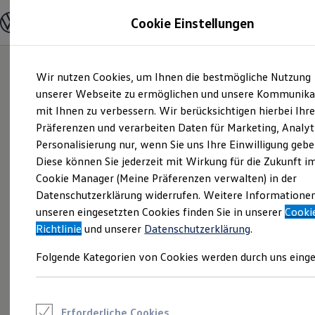
Modelle und Konfigurator
Cookie Einstellungen
Konfigurator
Modelle vergleichen
Konfiguration laden
Zum
Zum
Autosuche
Wir nutzen Cookies, um Ihnen die bestmögliche Nutzung
Hauptinhalt
Footer
Elektroautos
springen
springen
unserer Webseite zu ermöglichen und unsere Kommunika
ENERGY Sondermodelle
Nutzfahrzeuge
mit Ihnen zu verbessern. Wir berücksichtigen hierbei Ihr
SUV und CUV
Präferenzen und verarbeiten Daten für Marketing, Analyt
Familienautos
Personalisierung nur, wenn Sie uns Ihre Einwilligung gebe
Kombis
Kompaktwagen
Diese können Sie jederzeit mit Wirkung für die Zukunft i
Sportwagen
Cookie Manager (Meine Präferenzen verwalten) in der
Schnell verfügbare Fahrzeuge
Angebote und Produkte
Datenschutzerklärung widerrufen. Weitere Informatione
Aktuelle Angebote
unseren eingesetzten Cookies finden Sie in unserer
Cooki
E-Auto-Förderung
Richtlinie
und unserer
Datenschutzerklärung
.
Volkswagen Marktplatz
Die ENERGY Sondermodelle
Folgende Kategorien von Cookies werden durch uns einge
Junge Gebrauchtwagen und Gebrauchtwagen
Volkswagen Zertifizierte Gebrauchtwagen
Elektromobilität bei Gebrauchtwagen
Zubehör- und Serviceangebote
Saisonangebote
Erforderliche Cookies