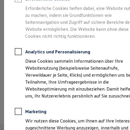
Reifenpakete
Leasing
Erforderliche Cookies helfen dabei, eine Website nu
Leasing-Angebote
zu machen, indem sie Grundfunktionen wie
Abenteuer Leben.
Der
Gebrauchtwagen Leasing
Seitennavigation und Zugriff auf sichere Bereiche de
Junge Gebrauchtwagen-Leasing
Elektroauto Leasing
Website ermöglichen. Die Website kann ohne diese
Tiguan.
Kleinwagen-Leasing
Cookies nicht richtig funktionieren.
Leasing ohne Anzahlung
Finanzierung
Autokredit mit Schlussrate
Analytics und Personalisierung
Versicherungen und Garantien
Kfz-Versicherung
Diese Cookies sammeln Informationen über Ihre
Restschuldversicherungen
Websitenutzung (beispielsweise Seitenaufrufe,
Garantien
Verweildauer je Seite, Klicks) und ermöglichen uns b
Wartungsverträge
Geschäftskunden
Teilnahme, Ihre Umfrageergebnisse in die
Professional Class bei Volkswagen
Websiteoptimierung mit einzubeziehen. Damit helfe
Großkunden
uns, Ihr Nutzererlebnis persönlich auf Sie zuzuschne
Behörden
Direktkunden
(
Impressum & Rechtliches
)
Sonderfahrzeuge
Marketing
Anpfiff zum Gewinn
Elektromobilität
Wir nutzen diese Cookies, um Ihnen auf Ihre Intere
Elektroautos
zugeschnittene Werbung anzuzeigen, innerhalb und
ID. Tutorials