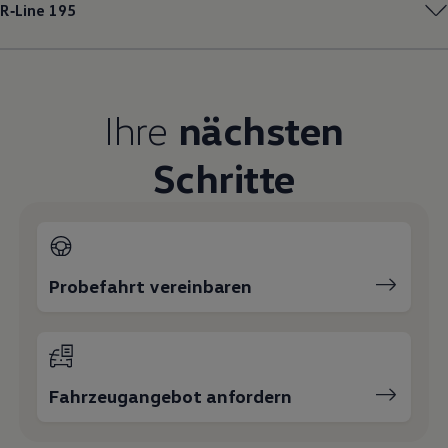
R‑Line
195
Magazin
Lifestyle
Transport
Familie
Elektromobilität
Volkswagen R
Ihre
nächsten
Pannen- und Unfallhilfe
Volkswagen Kundenbetreuung
Schritte
Probefahrt vereinbaren
Fahrzeugangebot anfordern