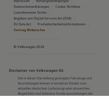
Impressum
Nutzungsbedingungen
Datenschutzerklärungen
Cookie-Richtlinie
Lizenzhinweise Dritter
Angaben zum Digital Services Act (DSA)
EU Data Act
Produktsicherheitsinformationen
Vertrag Widerrufen
© Volkswagen 2026
Disclaimer von Volkswagen AG
Die in dieser Darstellung gezeigten Fahrzeuge und
Ausstattungen können in einzelnen Details vom
aktuellen deutschen Lieferprogramm abweichen.
Abgebildet sind teilweise Sonderausstattungen der
Fahrzeuge gegen Mehrpreis.
Bitte beachten Sie auch unseren Konfigurator für eine
Übersicht der aktuell verfügbaren Modelle und