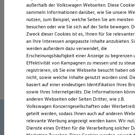
Elektrofahrzeugkonzepte
außerhalb der Volkswagen Webseiten. Diese Cookie
Probefahrt vereinbaren
ID. EVERY1
sammeln Informationen darüber, wie Sie unsere We
Reichweite
nutzen, zum Beispiel, welche Seiten Sie am meisten
Reichweite der ID. Modelle
Reichweite im Winter
besuchen oder wie Sie sich auf der Seite bewegen. D
Rekuperation
Zweck dieser Cookies ist es, Ihnen für Sie relevante
Laden
an Ihre Interessen angepasste Inhalte anzubieten. S
Fahrzeugangebot anfordern
Laden unterwegs
Laden Zuhause
werden außerdem dazu verwendet, die
Ladestationen finden
Erscheinungshäufigkeit einer Anzeige zu begrenzen 
Ladezeitensimulator
Effektivität von Kampagnen zu messen und zu steue
Batterie
Sicherheit
registrieren, ob Sie eine Webseite besucht haben od
Garantie und Lebensdauer
Serviceanfrage stellen
nicht, sowie welche Inhalte genutzt worden sind. Di
Nachhaltigkeit
basiert auf einer eindeutigen Identifikation Ihres B
Technologie
Kosten und Kauf
sowie Ihres Internetgeräts. Die Informationen kön
Verbrauchskosten
anderen Webseiten oder Seiten Dritter, wie z.B.
Kaufoptionen
Volkswagen Konzerngesellschaften oder Werbetrei
E-Auto-Förderung
Software und Konnektivität
geteilt werden, sodass Ihnen auch auf anderen Web
Die ID. Software 6
relevante Werbung angezeigt werden kann. Wir nut
ID. Software Versionen und Updates
Dienste eines Dritten für die Verarbeitung solcher D
Digitale Extras
Schnittstellen zu Ihrem ID.