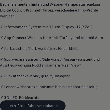
Bedienelementen hinten und 3-Zonen-Temperaturregelung
Magazin
Lifestyle
Digital Cockpit Pro, mehrfarbig, verschiedene Info-Profile
Transport
wählbar
Familie
Elektromobilität
Volkswagen R
✓
Infotainment-System mit 32-cm-Display (12,9 Zoll)
Pannen- und Unfallhilfe
Volkswagen Kundenbetreuung
✓
App‑Connect
Wireless für Apple
CarPlay
und
Android
Auto
✓
Parkassistent "Park Assist" inkl. Einparkhilfe
✓
Spurwechselassistent "Side Assist", Ausparkassistent und
Ausstiegswarnung Rückfahrkamera "Rear View"
✓
Rücksitzbank/-lehne, geteilt, umlegbar
✓
Lendenwirbelstütze, pneumatisch einstellbar beidseitig
✓
3D-LED-Rückleuchten
Jetzt Probefahrt vereinbaren