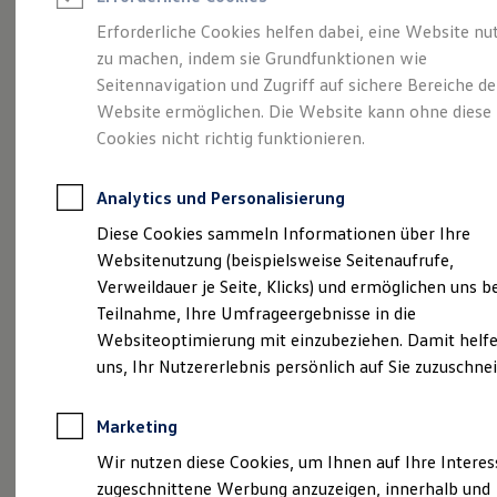
Reifenpakete
Leasing
Erforderliche Cookies helfen dabei, eine Website nu
Leasing-Angebote
zu machen, indem sie Grundfunktionen wie
Mehr Raum für alle(s).
Gebrauchtwagen Leasing
Seitennavigation und Zugriff auf sichere Bereiche de
Junge Gebrauchtwagen-Leasing
Elektroauto Leasing
Website ermöglichen. Die Website kann ohne diese
Der Tayron.
Kleinwagen-Leasing
Cookies nicht richtig funktionieren.
Leasing ohne Anzahlung
Finanzierung
Autokredit mit Schlussrate
Analytics und Personalisierung
Versicherungen und Garantien
Kfz-Versicherung
Diese Cookies sammeln Informationen über Ihre
Restschuldversicherungen
Websitenutzung (beispielsweise Seitenaufrufe,
Garantien
Verweildauer je Seite, Klicks) und ermöglichen uns b
Wartungsverträge
Geschäftskunden
Teilnahme, Ihre Umfrageergebnisse in die
Professional Class bei Volkswagen
Websiteoptimierung mit einzubeziehen. Damit helfe
Großkunden
uns, Ihr Nutzererlebnis persönlich auf Sie zuzuschne
Behörden
(
Impressum & Rechtliches
)
Direktkunden
Sonderfahrzeuge
Marketing
Anpfiff zum Gewinn
Elektromobilität
Wir nutzen diese Cookies, um Ihnen auf Ihre Intere
Elektroautos
zugeschnittene Werbung anzuzeigen, innerhalb und
ID. Tutorials