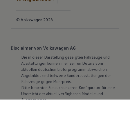
© Volkswagen 2026
Disclaimer von Volkswagen AG
Die in dieser Darstellung gezeigten Fahrzeuge und
Ausstattungen können in einzelnen Details vom
aktuellen deutschen Lieferprogramm abweichen.
Abgebildet sind teilweise Sonderausstattungen der
Fahrzeuge gegen Mehrpreis.
Bitte beachten Sie auch unseren Konfigurator für eine
Übersicht der aktuell verfügbaren Modelle und
Ausstattungen.
Die angegebenen Verbrauchs- und Emissionswerte
beziehen sich nicht auf ein einzelnes Fahrzeug und sind
nicht Bestandteil des Angebots, sondern dienen allein
Vergleichszwecken zwischen den verschiedenen