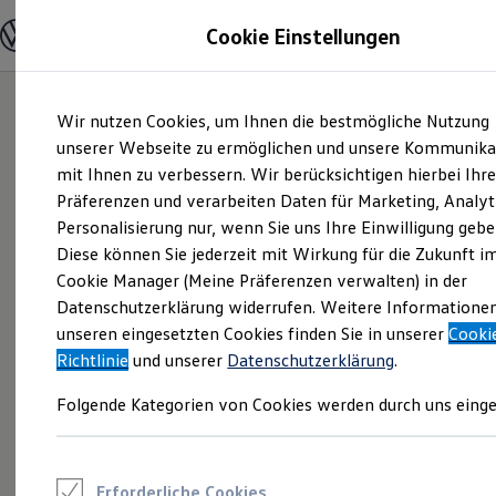
Modelle und Konfigurator
Cookie Einstellungen
Konfigurator
Modelle vergleichen
Konfiguration laden
Zum
Zum
Autosuche
Wir nutzen Cookies, um Ihnen die bestmögliche Nutzung
Hauptinhalt
Footer
Elektroautos
springen
springen
unserer Webseite zu ermöglichen und unsere Kommunika
ENERGY Sondermodelle
Nutzfahrzeuge
mit Ihnen zu verbessern. Wir berücksichtigen hierbei Ihr
SUV und CUV
Präferenzen und verarbeiten Daten für Marketing, Analyt
Familienautos
Personalisierung nur, wenn Sie uns Ihre Einwilligung gebe
Kombis
Kompaktwagen
Diese können Sie jederzeit mit Wirkung für die Zukunft i
Sportwagen
Cookie Manager (Meine Präferenzen verwalten) in der
Schnell verfügbare Fahrzeuge
Angebote und Produkte
Datenschutzerklärung widerrufen. Weitere Informatione
Aktuelle Angebote
unseren eingesetzten Cookies finden Sie in unserer
Cooki
E-Auto-Förderung
Richtlinie
und unserer
Datenschutzerklärung
.
Volkswagen Marktplatz
Die ENERGY Sondermodelle
Folgende Kategorien von Cookies werden durch uns einge
Junge Gebrauchtwagen und Gebrauchtwagen
Volkswagen Zertifizierte Gebrauchtwagen
Elektromobilität bei Gebrauchtwagen
Zubehör- und Serviceangebote
Saisonangebote
Erforderliche Cookies