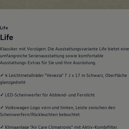
Motorenöl und Flüssigkeiten
Räder und Reifen
Pannen- und Unfallhilfe
Economy Service
Volkswagen Teile
Life
Zubehör
Life
Modellspezifisches Zubehör
Schutz und Pflege
Transport
Klassiker mit Vorzügen: Die Ausstattungsvariante Life bietet eine
Entertainment und Elektronik
umfangreiche Serienausstattung sowie komfortable
Individualisieren
Wallbox und Ladekabel
Ausstattungs-Extras für Sie und Ihre Ausrüstung.
Digitale Extras
Dienste für Ihr Modell finden
✓
4 Leichtmetallräder "Venezia" 7 J x 17 in Schwarz, Oberfläche
Volkswagen Apps, Login und Shop
glanzgedreht
Handy und Fahrzeug verbinden
Updates für Software, Karten und Radio
Über Ihr Auto
✓
LED-Scheinwerfer für Abblend- und Fernlicht
Vorgängermodelle
Kundeninformationen
✓
Volkswagen
Logo vorn und hinten, Leiste zwischen den
Volkswagen Kundenbetreuung
Warn- und Kontrollleuchten
Scheinwerfern/Rückleuchten beleuchtet
Assistenzsysteme
Digitale Betriebsanleitung
✓
Klimaanlage "Air Care Climatronic" mit Aktiv-Kombifilter,
Live Beratung