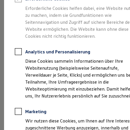
Reifenpakete
Leasing
Erforderliche Cookies helfen dabei, eine Website nu
Leasing-Angebote
zu machen, indem sie Grundfunktionen wie
Eine Klasse für sich.
Gebrauchtwagen Leasing
Seitennavigation und Zugriff auf sichere Bereiche de
Junge Gebrauchtwagen-Leasing
Elektroauto Leasing
Website ermöglichen. Die Website kann ohne diese
Der Golf.
Kleinwagen-Leasing
Cookies nicht richtig funktionieren.
Leasing ohne Anzahlung
Finanzierung
Autokredit mit Schlussrate
Analytics und Personalisierung
Versicherungen und Garantien
Kfz-Versicherung
Diese Cookies sammeln Informationen über Ihre
Restschuldversicherungen
Websitenutzung (beispielsweise Seitenaufrufe,
Garantien
Verweildauer je Seite, Klicks) und ermöglichen uns b
Wartungsverträge
Geschäftskunden
Teilnahme, Ihre Umfrageergebnisse in die
Professional Class bei Volkswagen
Websiteoptimierung mit einzubeziehen. Damit helfe
Großkunden
uns, Ihr Nutzererlebnis persönlich auf Sie zuzuschne
Behörden
(
Impressum & Rechtliches
)
Direktkunden
Sonderfahrzeuge
Marketing
Anpfiff zum Gewinn
Elektromobilität
Details des Golf
Wir nutzen diese Cookies, um Ihnen auf Ihre Intere
Elektroautos
zugeschnittene Werbung anzuzeigen, innerhalb und
ID. Tutorials