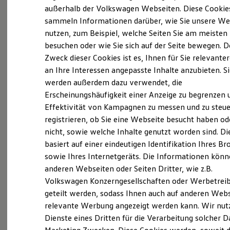
Elektrofahrzeugkonzepte
außerhalb der Volkswagen Webseiten. Diese Cookie
ID. EVERY1
sammeln Informationen darüber, wie Sie unsere We
Reichweite
nutzen, zum Beispiel, welche Seiten Sie am meisten
Reichweite der ID. Modelle
Reichweite im Winter
besuchen oder wie Sie sich auf der Seite bewegen. D
Rekuperation
Zweck dieser Cookies ist es, Ihnen für Sie relevante
Laden
an Ihre Interessen angepasste Inhalte anzubieten. S
Laden unterwegs
Laden Zuhause
werden außerdem dazu verwendet, die
Ladestationen finden
Erscheinungshäufigkeit einer Anzeige zu begrenzen 
Ladezeitensimulator
Effektivität von Kampagnen zu messen und zu steue
Batterie
Sicherheit
registrieren, ob Sie eine Webseite besucht haben od
Garantie und Lebensdauer
nicht, sowie welche Inhalte genutzt worden sind. Di
Nachhaltigkeit
basiert auf einer eindeutigen Identifikation Ihres B
Technologie
Kosten und Kauf
sowie Ihres Internetgeräts. Die Informationen kön
Exterieur
Verbrauchskosten
anderen Webseiten oder Seiten Dritter, wie z.B.
Kaufoptionen
Harmonisch aufeinander abgestimmt: Mit
Volkswagen Konzerngesellschaften oder Werbetrei
E-Auto-Förderung
Software und Konnektivität
beleuchtendem
Volkswagen
Logo und schnittigen
geteilt werden, sodass Ihnen auch auf anderen Web
Die ID. Software 6
Frontstoßfängern weiß der
Golf
optisch zu
relevante Werbung angezeigt werden kann. Wir nut
ID. Software Versionen und Updates
überzeugen. Auch die neuen Scheinwerfer und
Dienste eines Dritten für die Verarbeitung solcher D
Digitale Extras
Schnittstellen zu Ihrem ID.
Rückleuchten mit optionalen dynamischen