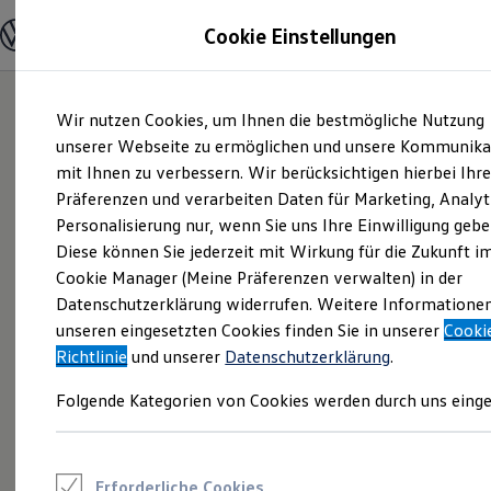
Modelle und Konfigurator
Cookie Einstellungen
Konfigurator
Modelle vergleichen
Konfiguration laden
Zum
Zum
Autosuche
Wir nutzen Cookies, um Ihnen die bestmögliche Nutzung
Hauptinhalt
Footer
Elektroautos
springen
springen
unserer Webseite zu ermöglichen und unsere Kommunika
ENERGY Sondermodelle
Nutzfahrzeuge
mit Ihnen zu verbessern. Wir berücksichtigen hierbei Ihr
SUV und CUV
Präferenzen und verarbeiten Daten für Marketing, Analyt
Familienautos
Personalisierung nur, wenn Sie uns Ihre Einwilligung gebe
Kombis
Kompaktwagen
Diese können Sie jederzeit mit Wirkung für die Zukunft i
Sportwagen
Cookie Manager (Meine Präferenzen verwalten) in der
Schnell verfügbare Fahrzeuge
Angebote und Produkte
Datenschutzerklärung widerrufen. Weitere Informatione
Aktuelle Angebote
unseren eingesetzten Cookies finden Sie in unserer
Cooki
E-Auto-Förderung
Richtlinie
und unserer
Datenschutzerklärung
.
Volkswagen Marktplatz
Die ENERGY Sondermodelle
Folgende Kategorien von Cookies werden durch uns einge
Junge Gebrauchtwagen und Gebrauchtwagen
Volkswagen Zertifizierte Gebrauchtwagen
Elektromobilität bei Gebrauchtwagen
Zubehör- und Serviceangebote
Saisonangebote
Erforderliche Cookies