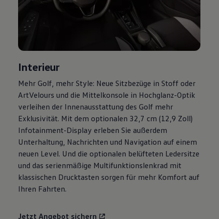
Motorenöl und Flüssigkeiten
Räder und Reifen
Pannen- und Unfallhilfe
Economy Service
Volkswagen Teile
Zubehör
Modellspezifisches Zubehör
Interieur
Schutz und Pflege
Transport
Mehr
Golf
, mehr Style: Neue Sitzbezüge in Stoff oder
Entertainment und Elektronik
ArtVelours und die Mittelkonsole in Hochglanz-Optik
Individualisieren
Wallbox und Ladekabel
verleihen der Innenausstattung des
Golf
mehr
Digitale Extras
Exklusivität. Mit dem optionalen 32,7 cm (12,9 Zoll)
Dienste für Ihr Modell finden
Infotainment-Display erleben Sie außerdem
Volkswagen Apps, Login und Shop
Handy und Fahrzeug verbinden
Unterhaltung, Nachrichten und Navigation auf einem
Updates für Software, Karten und Radio
neuen Level. Und die optionalen belüfteten Ledersitze
Über Ihr Auto
und das serienmäßige Multifunktionslenkrad mit
Vorgängermodelle
Kundeninformationen
klassischen Drucktasten sorgen für mehr Komfort auf
Volkswagen Kundenbetreuung
Ihren Fahrten.
Warn- und Kontrollleuchten
Assistenzsysteme
Digitale Betriebsanleitung
Jetzt Angebot sichern
Live Beratung