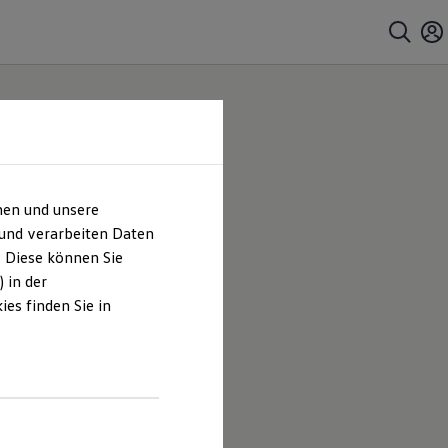
hen und unsere
 und verarbeiten Daten
. Diese können Sie
 in der
es finden Sie in