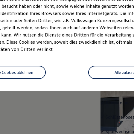
 besucht haben oder nicht, sowie welche Inhalte genutzt worden s
rzeugangebot
Servicetermin buchen
rdern
 Identifikation Ihres Browsers sowie Ihres Internetgeräts. Die 
iten oder Seiten Dritter, wie z.B. Volkswagen Konzerngesellsch
 geteilt werden, sodass Ihnen auch auf anderen Webseiten rel
kann. Wir nutzen die Dienste eines Dritten für die Verarbeitung 
. Diese Cookies werden, soweit dies zweckdienlich ist, oftmals
Trend
täten von Dritten verlinkt.
Trend
e Cookies ablehnen
Alle zulass
Ausstattung mit
✓
LED-Scheinwe
✓
Klimaanlage "
✓
Schlüssellose
✓
Spurwechselas