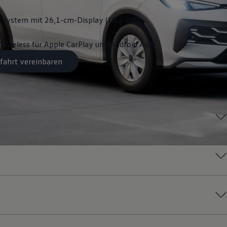
System mit 26,1-cm-Display (10,3 Zoll)
Wireless für Apple
CarPlay
und
Android
Auto
fahrt vereinbaren