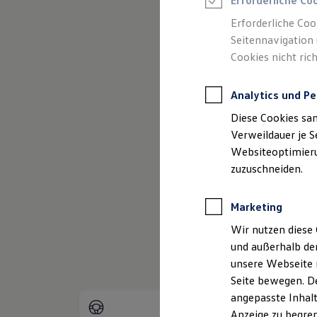
Erforderliche Co
Reifenpakete
Leasing
Erforderliche Coo
Leasing-Angebote
Seitennavigation 
(
Impressum & Rech
Gebrauchtwagen Leasing
Cookies nicht rich
Junge Gebrauchtwagen-Leasing
Elektroauto Leasing
Kleinwagen-Leasing
Analytics und Pe
Leasing ohne Anzahlung
Finanzierung
Diese Cookies sa
Autokredit mit Schlussrate
Versicherungen und Garantien
Verweildauer je S
Kfz-Versicherung
Websiteoptimierun
Restschuldversicherungen
zuzuschneiden.
Garantien
Wartungsverträge
Geschäftskunden
Marketing
Professional Class bei Volkswagen
Großkunden
Wir nutzen diese 
Behörden
und außerhalb de
Direktkunden
Sonderfahrzeuge
unsere Webseite n
Anpfiff zum Gewinn
Seite bewegen. De
Elektromobilität
angepasste Inhalt
Elektroautos
ID. Tutorials
Anzeige zu begren