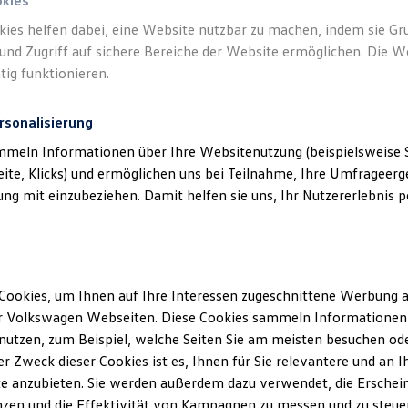
okies
kies helfen dabei, eine Website nutzbar zu machen, indem sie G
und Zugriff auf sichere Bereiche der Website ermöglichen. Die W
tliches
)
tig funktionieren.
rsonalisierung
mmeln Informationen über Ihre Websitenutzung (beispielsweise S
eite, Klicks) und ermöglichen uns bei Teilnahme, Ihre Umfrageerge
g mit einzubeziehen. Damit helfen sie uns, Ihr Nutzererlebnis pe
Cookies, um Ihnen auf Ihre Interessen zugeschnittene Werbung a
r Volkswagen Webseiten. Diese Cookies sammeln Informationen 
utzen, zum Beispiel, welche Seiten Sie am meisten besuchen oder
r Zweck dieser Cookies ist es, Ihnen für Sie relevantere und an I
e anzubieten. Sie werden außerdem dazu verwendet, die Erschein
zen und die Effektivität von Kampagnen zu messen und zu steuern