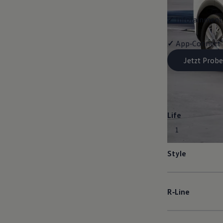
✓
Infotainment-
✓
App‑Connect
Jetzt Probe
Life
1
Style
R‑Line