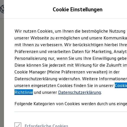
Modelle und Konfigurator
Cookie Einstellungen
Konfigurator
Modelle vergleichen
Konfiguration laden
Zum
Zum
Autosuche
Wir nutzen Cookies, um Ihnen die bestmögliche Nutzung
Hauptinhalt
Footer
Elektroautos
springen
springen
unserer Webseite zu ermöglichen und unsere Kommunika
ENERGY Sondermodelle
Nutzfahrzeuge
mit Ihnen zu verbessern. Wir berücksichtigen hierbei Ihr
SUV und CUV
Präferenzen und verarbeiten Daten für Marketing, Analyt
Familienautos
Personalisierung nur, wenn Sie uns Ihre Einwilligung gebe
Kombis
Kompaktwagen
Diese können Sie jederzeit mit Wirkung für die Zukunft i
Sportwagen
Cookie Manager (Meine Präferenzen verwalten) in der
Schnell verfügbare Fahrzeuge
Angebote und Produkte
Datenschutzerklärung widerrufen. Weitere Informatione
Aktuelle Angebote
unseren eingesetzten Cookies finden Sie in unserer
Cooki
E-Auto-Förderung
Richtlinie
und unserer
Datenschutzerklärung
.
Volkswagen Marktplatz
Die ENERGY Sondermodelle
Folgende Kategorien von Cookies werden durch uns einge
Junge Gebrauchtwagen und Gebrauchtwagen
Volkswagen Zertifizierte Gebrauchtwagen
Elektromobilität bei Gebrauchtwagen
Zubehör- und Serviceangebote
Saisonangebote
Erforderliche Cookies