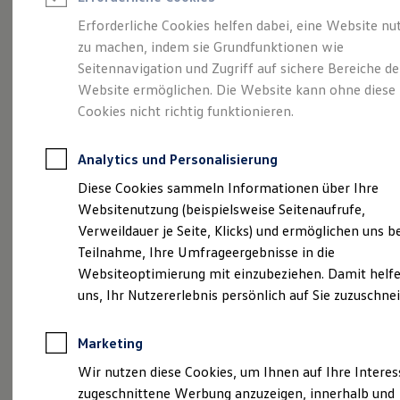
Reifenpakete
Leasing
Erforderliche Cookies helfen dabei, eine Website nu
Leasing-Angebote
zu machen, indem sie Grundfunktionen wie
Mehr Raum für alle(s).
Gebrauchtwagen Leasing
Seitennavigation und Zugriff auf sichere Bereiche de
Junge Gebrauchtwagen-Leasing
Elektroauto Leasing
Website ermöglichen. Die Website kann ohne diese
Der Tayron.
Kleinwagen-Leasing
Cookies nicht richtig funktionieren.
Leasing ohne Anzahlung
Finanzierung
Autokredit mit Schlussrate
Analytics und Personalisierung
Versicherungen und Garantien
Kfz-Versicherung
Diese Cookies sammeln Informationen über Ihre
Restschuldversicherungen
Websitenutzung (beispielsweise Seitenaufrufe,
Garantien
Verweildauer je Seite, Klicks) und ermöglichen uns b
Wartungsverträge
Geschäftskunden
Teilnahme, Ihre Umfrageergebnisse in die
Professional Class bei Volkswagen
Websiteoptimierung mit einzubeziehen. Damit helfe
Großkunden
uns, Ihr Nutzererlebnis persönlich auf Sie zuzuschne
Behörden
Direktkunden
(
Impressum & Rechtliches
)
Sonderfahrzeuge
Marketing
Anpfiff zum Gewinn
Elektromobilität
Wir nutzen diese Cookies, um Ihnen auf Ihre Intere
Elektroautos
zugeschnittene Werbung anzuzeigen, innerhalb und
ID. Tutorials