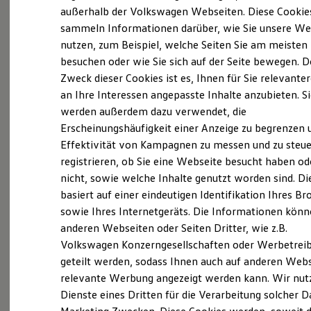
Elektrofahrzeugkonzepte
außerhalb der Volkswagen Webseiten. Diese Cookie
ID. EVERY1
sammeln Informationen darüber, wie Sie unsere We
Probefahrt vereinbaren
Reichweite
nutzen, zum Beispiel, welche Seiten Sie am meisten
Reichweite der ID. Modelle
Reichweite im Winter
besuchen oder wie Sie sich auf der Seite bewegen. D
Rekuperation
Zweck dieser Cookies ist es, Ihnen für Sie relevante
Laden
an Ihre Interessen angepasste Inhalte anzubieten. S
Laden unterwegs
Fahrzeugangebot anfordern
Laden Zuhause
werden außerdem dazu verwendet, die
Ladestationen finden
Erscheinungshäufigkeit einer Anzeige zu begrenzen 
Ladezeitensimulator
Effektivität von Kampagnen zu messen und zu steue
Batterie
Sicherheit
registrieren, ob Sie eine Webseite besucht haben od
Garantie und Lebensdauer
nicht, sowie welche Inhalte genutzt worden sind. Di
Nachhaltigkeit
Servicetermin buchen
basiert auf einer eindeutigen Identifikation Ihres B
Technologie
Kosten und Kauf
sowie Ihres Internetgeräts. Die Informationen kön
Verbrauchskosten
anderen Webseiten oder Seiten Dritter, wie z.B.
Kaufoptionen
Volkswagen Konzerngesellschaften oder Werbetrei
E-Auto-Förderung
Software und Konnektivität
Serviceanfrage stellen
geteilt werden, sodass Ihnen auch auf anderen Web
Die ID. Software 6
relevante Werbung angezeigt werden kann. Wir nut
ID. Software Versionen und Updates
Dienste eines Dritten für die Verarbeitung solcher D
Digitale Extras
Schnittstellen zu Ihrem ID.