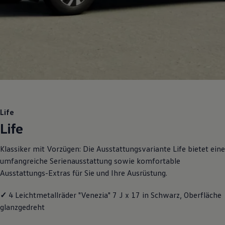
Motorenöl und Flüssigkeiten
Räder und Reifen
Pannen- und Unfallhilfe
Economy Service
Volkswagen Teile
Zubehör
Modellspezifisches Zubehör
Schutz und Pflege
Transport
Entertainment und Elektronik
Individualisieren
Wallbox und Ladekabel
Life
Digitale Extras
Life
Dienste für Ihr Modell finden
Volkswagen Apps, Login und Shop
Handy und Fahrzeug verbinden
Klassiker mit Vorzügen: Die Ausstattungsvariante Life bietet eine
Updates für Software, Karten und Radio
umfangreiche Serienausstattung sowie komfortable
Über Ihr Auto
Vorgängermodelle
Ausstattungs-Extras für Sie und Ihre Ausrüstung.
Kundeninformationen
Volkswagen Kundenbetreuung
✓
4 Leichtmetallräder "Venezia" 7 J x 17 in Schwarz, Oberfläche
Warn- und Kontrollleuchten
Assistenzsysteme
glanzgedreht
Digitale Betriebsanleitung
Live Beratung