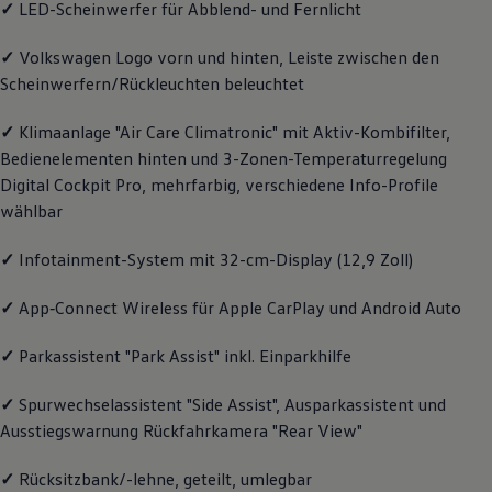
✓
LED-Scheinwerfer für Abblend- und Fernlicht
Magazin
Lifestyle
✓
Volkswagen
Logo vorn und hinten, Leiste zwischen den
Transport
Familie
Scheinwerfern/Rückleuchten beleuchtet
Elektromobilität
Volkswagen R
✓
Klimaanlage "Air Care Climatronic" mit Aktiv-Kombifilter,
Pannen- und Unfallhilfe
Volkswagen Kundenbetreuung
Bedienelementen hinten und 3-Zonen-Temperaturregelung
Digital Cockpit Pro, mehrfarbig, verschiedene Info-Profile
wählbar
✓
Infotainment-System mit 32-cm-Display (12,9 Zoll)
✓
App‑Connect
Wireless für Apple
CarPlay
und
Android
Auto
✓
Parkassistent "Park Assist" inkl. Einparkhilfe
✓
Spurwechselassistent "Side Assist", Ausparkassistent und
Ausstiegswarnung Rückfahrkamera "Rear View"
✓
Rücksitzbank/-lehne, geteilt, umlegbar