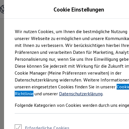
Modelle und Konfigurator
Cookie Einstellungen
Konfigurator
Modelle vergleichen
Konfiguration laden
Zum
Zum
Autosuche
Wir nutzen Cookies, um Ihnen die bestmögliche Nutzung
Hauptinhalt
Footer
Elektroautos
springen
springen
unserer Webseite zu ermöglichen und unsere Kommunika
ENERGY Sondermodelle
Nutzfahrzeuge
mit Ihnen zu verbessern. Wir berücksichtigen hierbei Ihr
SUV und CUV
Präferenzen und verarbeiten Daten für Marketing, Analyt
Familienautos
Personalisierung nur, wenn Sie uns Ihre Einwilligung gebe
Kombis
Kompaktwagen
Diese können Sie jederzeit mit Wirkung für die Zukunft i
Sportwagen
Cookie Manager (Meine Präferenzen verwalten) in der
Schnell verfügbare Fahrzeuge
Angebote und Produkte
Datenschutzerklärung widerrufen. Weitere Informatione
Aktuelle Angebote
unseren eingesetzten Cookies finden Sie in unserer
Cooki
E-Auto-Förderung
Richtlinie
und unserer
Datenschutzerklärung
.
Volkswagen Marktplatz
Die ENERGY Sondermodelle
Folgende Kategorien von Cookies werden durch uns einge
Junge Gebrauchtwagen und Gebrauchtwagen
Volkswagen Zertifizierte Gebrauchtwagen
Elektromobilität bei Gebrauchtwagen
Zubehör- und Serviceangebote
Saisonangebote
Erforderliche Cookies