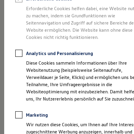
Reifenpakete
Leasing
Erforderliche Cookies helfen dabei, eine Website nu
Leasing-Angebote
zu machen, indem sie Grundfunktionen wie
Der T-Roc
Gebrauchtwagen Leasing
Seitennavigation und Zugriff auf sichere Bereiche de
Junge Gebrauchtwagen-Leasing
Elektroauto Leasing
Website ermöglichen. Die Website kann ohne diese
Kleinwagen-Leasing
Cookies nicht richtig funktionieren.
Leasing ohne Anzahlung
Finanzierung
Autokredit mit Schlussrate
Analytics und Personalisierung
Versicherungen und Garantien
Kfz-Versicherung
Diese Cookies sammeln Informationen über Ihre
Restschuldversicherungen
Websitenutzung (beispielsweise Seitenaufrufe,
Garantien
Verweildauer je Seite, Klicks) und ermöglichen uns b
Wartungsverträge
Geschäftskunden
Teilnahme, Ihre Umfrageergebnisse in die
Professional Class bei Volkswagen
Websiteoptimierung mit einzubeziehen. Damit helfe
Großkunden
uns, Ihr Nutzererlebnis persönlich auf Sie zuzuschne
Behörden
(
Impressum & Rechtliches
)
Direktkunden
Sonderfahrzeuge
Marketing
Anpfiff zum Gewinn
Elektromobilität
Wir nutzen diese Cookies, um Ihnen auf Ihre Intere
Elektroautos
zugeschnittene Werbung anzuzeigen, innerhalb und
ID. Tutorials