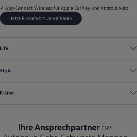
Magazin
✓
App‑Connect
Wireless für Apple
CarPlay
und
Android
Auto
Lifestyle
Transport
Jetzt Probefahrt vereinbaren
Familie
Elektromobilität
Volkswagen R
Pannen- und Unfallhilfe
Volkswagen Kundenbetreuung
Life
Style
R‑Line
Ihre Ansprechpartner
bei
Autohaus Gebr. Schwarte Meppen