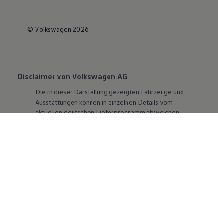
© Volkswagen 2026
Disclaimer von Volkswagen AG
Die in dieser Darstellung gezeigten Fahrzeuge und
Ausstattungen können in einzelnen Details vom
aktuellen deutschen Lieferprogramm abweichen.
Abgebildet sind teilweise Sonderausstattungen der
Fahrzeuge gegen Mehrpreis.
Bitte beachten Sie auch unseren Konfigurator für eine
Übersicht der aktuell verfügbaren Modelle und
Ausstattungen.
Die angegebenen Verbrauchs- und Emissionswerte
beziehen sich nicht auf ein einzelnes Fahrzeug und sind
nicht Bestandteil des Angebots, sondern dienen allein
Vergleichszwecken zwischen den verschiedenen