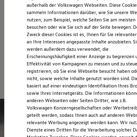
Elektrofahrzeugkonzepte
außerhalb der Volkswagen Webseiten. Diese Cookie
Probefahrt vereinbaren
ID. EVERY1
sammeln Informationen darüber, wie Sie unsere We
Reichweite
nutzen, zum Beispiel, welche Seiten Sie am meisten
Reichweite der ID. Modelle
Reichweite im Winter
besuchen oder wie Sie sich auf der Seite bewegen. D
Rekuperation
Zweck dieser Cookies ist es, Ihnen für Sie relevante
Laden
Fahrzeugangebot anfordern
an Ihre Interessen angepasste Inhalte anzubieten. S
Laden unterwegs
Laden Zuhause
werden außerdem dazu verwendet, die
Ladestationen finden
Erscheinungshäufigkeit einer Anzeige zu begrenzen 
Ladezeitensimulator
Effektivität von Kampagnen zu messen und zu steue
Batterie
Sicherheit
registrieren, ob Sie eine Webseite besucht haben od
Serviceanfrage stellen
Garantie und Lebensdauer
nicht, sowie welche Inhalte genutzt worden sind. Di
Nachhaltigkeit
basiert auf einer eindeutigen Identifikation Ihres B
Technologie
Kosten und Kauf
sowie Ihres Internetgeräts. Die Informationen kön
Verbrauchskosten
anderen Webseiten oder Seiten Dritter, wie z.B.
Kaufoptionen
Volkswagen Konzerngesellschaften oder Werbetrei
E-Auto-Förderung
Software und Konnektivität
geteilt werden, sodass Ihnen auch auf anderen Web
Die ID. Software 6
relevante Werbung angezeigt werden kann. Wir nut
ID. Software Versionen und Updates
Dienste eines Dritten für die Verarbeitung solcher D
Digitale Extras
Schnittstellen zu Ihrem ID.