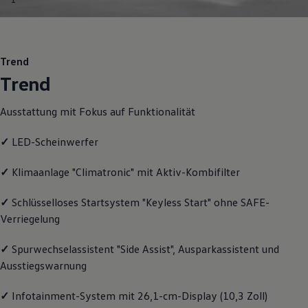
Motorenöl und Flüssigkeiten
Räder und Reifen
Pannen- und Unfallhilfe
Economy Service
Volkswagen Teile
Trend
Zubehör
Trend
Modellspezifisches Zubehör
Schutz und Pflege
Transport
Ausstattung mit Fokus auf Funktionalität
Entertainment und Elektronik
Individualisieren
✓
LED-Scheinwerfer
Wallbox und Ladekabel
Digitale Extras
Dienste für Ihr Modell finden
✓
Klimaanlage "Climatronic" mit Aktiv-Kombifilter
Volkswagen Apps, Login und Shop
Handy und Fahrzeug verbinden
✓
Schlüsselloses Startsystem "Keyless Start" ohne SAFE-
Updates für Software, Karten und Radio
Verriegelung
Über Ihr Auto
Vorgängermodelle
Kundeninformationen
✓
Spurwechselassistent "Side Assist", Ausparkassistent und
Volkswagen Kundenbetreuung
Ausstiegswarnung
Warn- und Kontrollleuchten
Assistenzsysteme
Digitale Betriebsanleitung
✓
Infotainment-System mit 26,1-cm-Display (10,3 Zoll)
Live Beratung