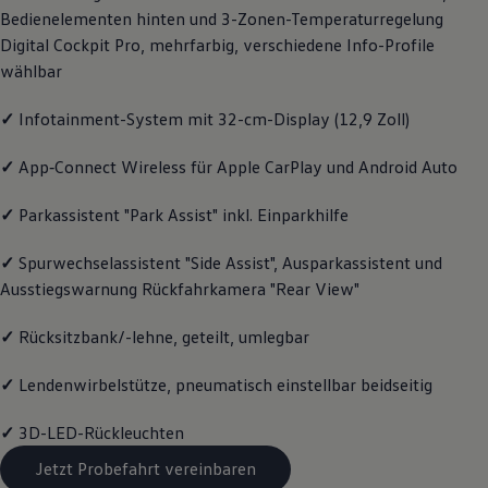
Bedienelementen hinten und 3-Zonen-Temperaturregelung
Magazin
Lifestyle
Digital Cockpit Pro, mehrfarbig, verschiedene Info-Profile
Transport
wählbar
Familie
Elektromobilität
Volkswagen R
✓
Infotainment-System mit 32-cm-Display (12,9 Zoll)
Pannen- und Unfallhilfe
Volkswagen Kundenbetreuung
✓
App‑Connect
Wireless für Apple
CarPlay
und
Android
Auto
✓
Parkassistent "Park Assist" inkl. Einparkhilfe
✓
Spurwechselassistent "Side Assist", Ausparkassistent und
Ausstiegswarnung Rückfahrkamera "Rear View"
✓
Rücksitzbank/-lehne, geteilt, umlegbar
✓
Lendenwirbelstütze, pneumatisch einstellbar beidseitig
✓
3D-LED-Rückleuchten
Jetzt Probefahrt vereinbaren