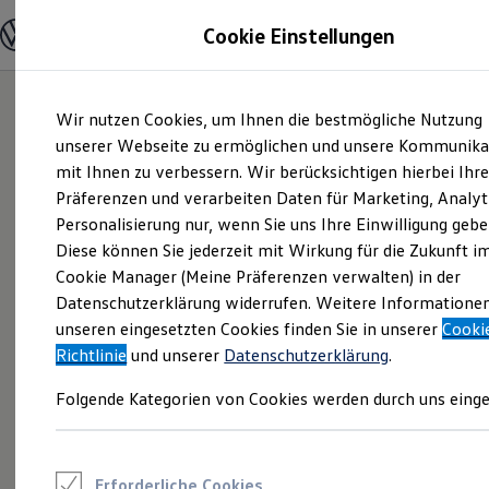
Modelle und Konfigurator
Cookie Einstellungen
Konfigurator
Modelle vergleichen
Konfiguration laden
Zum
Zum
Autosuche
Wir nutzen Cookies, um Ihnen die bestmögliche Nutzung
Hauptinhalt
Footer
Elektroautos
springen
springen
unserer Webseite zu ermöglichen und unsere Kommunika
ENERGY Sondermodelle
Nutzfahrzeuge
mit Ihnen zu verbessern. Wir berücksichtigen hierbei Ihr
SUV und CUV
Präferenzen und verarbeiten Daten für Marketing, Analyt
Familienautos
Personalisierung nur, wenn Sie uns Ihre Einwilligung gebe
Kombis
Kompaktwagen
Diese können Sie jederzeit mit Wirkung für die Zukunft i
Sportwagen
Cookie Manager (Meine Präferenzen verwalten) in der
Schnell verfügbare Fahrzeuge
Angebote und Produkte
Datenschutzerklärung widerrufen. Weitere Informatione
Aktuelle Angebote
unseren eingesetzten Cookies finden Sie in unserer
Cooki
E-Auto-Förderung
Richtlinie
und unserer
Datenschutzerklärung
.
Volkswagen Marktplatz
Die ENERGY Sondermodelle
Folgende Kategorien von Cookies werden durch uns einge
Junge Gebrauchtwagen und Gebrauchtwagen
Volkswagen Zertifizierte Gebrauchtwagen
Elektromobilität bei Gebrauchtwagen
Zubehör- und Serviceangebote
Saisonangebote
Erforderliche Cookies