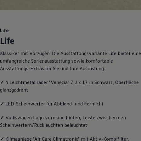
Motorenöl und Flüssigkeiten
Räder und Reifen
Pannen- und Unfallhilfe
Economy Service
Volkswagen Teile
Life
Zubehör
Life
Modellspezifisches Zubehör
Schutz und Pflege
Transport
Klassiker mit Vorzügen: Die Ausstattungsvariante Life bietet eine
Entertainment und Elektronik
umfangreiche Serienausstattung sowie komfortable
Individualisieren
Wallbox und Ladekabel
Ausstattungs-Extras für Sie und Ihre Ausrüstung.
Digitale Extras
Dienste für Ihr Modell finden
✓
4 Leichtmetallräder "Venezia" 7 J x 17 in Schwarz, Oberfläche
Volkswagen Apps, Login und Shop
glanzgedreht
Handy und Fahrzeug verbinden
Updates für Software, Karten und Radio
Über Ihr Auto
✓
LED-Scheinwerfer für Abblend- und Fernlicht
Vorgängermodelle
Kundeninformationen
✓
Volkswagen
Logo vorn und hinten, Leiste zwischen den
Volkswagen Kundenbetreuung
Warn- und Kontrollleuchten
Scheinwerfern/Rückleuchten beleuchtet
Assistenzsysteme
Digitale Betriebsanleitung
✓
Klimaanlage "Air Care Climatronic" mit Aktiv-Kombifilter,
Live Beratung