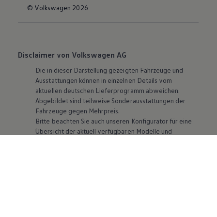
© Volkswagen 2026
Disclaimer von Volkswagen AG
Die in dieser Darstellung gezeigten Fahrzeuge und
Ausstattungen können in einzelnen Details vom
aktuellen deutschen Lieferprogramm abweichen.
Abgebildet sind teilweise Sonderausstattungen der
Fahrzeuge gegen Mehrpreis.
Bitte beachten Sie auch unseren Konfigurator für eine
Übersicht der aktuell verfügbaren Modelle und
Ausstattungen.
Die angegebenen Verbrauchs- und Emissionswerte
beziehen sich nicht auf ein einzelnes Fahrzeug und sind
nicht Bestandteil des Angebots, sondern dienen allein
Vergleichszwecken zwischen den verschiedenen
Fahrzeugtypen. Zusatzausstattungen und
Zubehör
(Anbauteile, Reifenformat usw.) können relevante