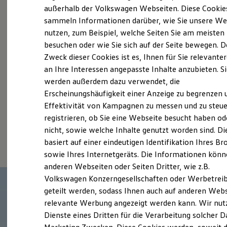
Elektrofahrzeugkonzepte
außerhalb der Volkswagen Webseiten. Diese Cookie
Probefahrt vereinbaren
ID. EVERY1
sammeln Informationen darüber, wie Sie unsere We
Reichweite
nutzen, zum Beispiel, welche Seiten Sie am meisten
Reichweite der ID. Modelle
Reichweite im Winter
besuchen oder wie Sie sich auf der Seite bewegen. D
Rekuperation
Zweck dieser Cookies ist es, Ihnen für Sie relevante
Laden
an Ihre Interessen angepasste Inhalte anzubieten. S
Fahrzeugangebot anfordern
Laden unterwegs
Laden Zuhause
werden außerdem dazu verwendet, die
Ladestationen finden
Erscheinungshäufigkeit einer Anzeige zu begrenzen 
Ladezeitensimulator
Effektivität von Kampagnen zu messen und zu steue
Batterie
Sicherheit
registrieren, ob Sie eine Webseite besucht haben od
Garantie und Lebensdauer
Serviceanfrage stellen
nicht, sowie welche Inhalte genutzt worden sind. Di
Nachhaltigkeit
basiert auf einer eindeutigen Identifikation Ihres B
Technologie
Kosten und Kauf
sowie Ihres Internetgeräts. Die Informationen kön
Verbrauchskosten
anderen Webseiten oder Seiten Dritter, wie z.B.
Kaufoptionen
Volkswagen Konzerngesellschaften oder Werbetrei
E-Auto-Förderung
Software und Konnektivität
geteilt werden, sodass Ihnen auch auf anderen Web
Die ID. Software 6
relevante Werbung angezeigt werden kann. Wir nut
ID. Software Versionen und Updates
Dienste eines Dritten für die Verarbeitung solcher D
Digitale Extras
Schnittstellen zu Ihrem ID.