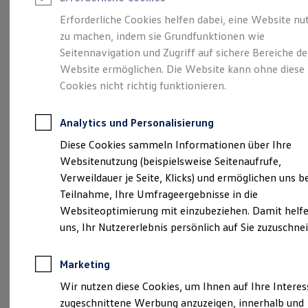
Reifenpakete
Leasing
Erforderliche Cookies helfen dabei, eine Website nu
Leasing-Angebote
zu machen, indem sie Grundfunktionen wie
Mehr Raum für alle(s).
Gebrauchtwagen Leasing
Seitennavigation und Zugriff auf sichere Bereiche de
Junge Gebrauchtwagen-Leasing
Elektroauto Leasing
Website ermöglichen. Die Website kann ohne diese
Der Tayron.
Kleinwagen-Leasing
Cookies nicht richtig funktionieren.
Leasing ohne Anzahlung
Finanzierung
Autokredit mit Schlussrate
Analytics und Personalisierung
Versicherungen und Garantien
Kfz-Versicherung
Diese Cookies sammeln Informationen über Ihre
Restschuldversicherungen
Websitenutzung (beispielsweise Seitenaufrufe,
Garantien
Verweildauer je Seite, Klicks) und ermöglichen uns b
Wartungsverträge
Geschäftskunden
Teilnahme, Ihre Umfrageergebnisse in die
Professional Class bei Volkswagen
Websiteoptimierung mit einzubeziehen. Damit helfe
Großkunden
uns, Ihr Nutzererlebnis persönlich auf Sie zuzuschne
Behörden
(
Impressum & Rechtliches
)
Direktkunden
Sonderfahrzeuge
Marketing
Anpfiff zum Gewinn
Elektromobilität
Wir nutzen diese Cookies, um Ihnen auf Ihre Intere
Elektroautos
zugeschnittene Werbung anzuzeigen, innerhalb und
ID. Tutorials