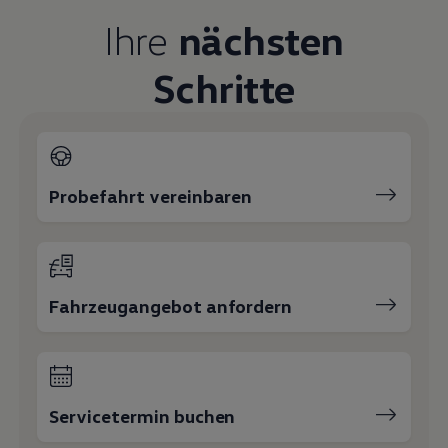
Magazin
Ihre
nächsten
Lifestyle
Transport
Familie
Schritte
Elektromobilität
Volkswagen R
Pannen- und Unfallhilfe
Volkswagen Kundenbetreuung
Probefahrt vereinbaren
Fahrzeugangebot anfordern
Servicetermin buchen