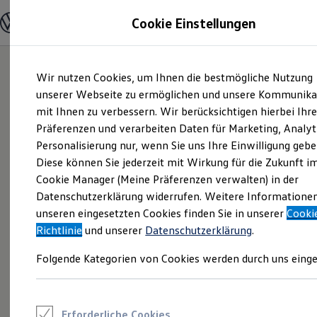
Modelle und Konfigurator
Cookie Einstellungen
Konfigurator
Modelle vergleichen
Konfiguration laden
Zum
Zum
Autosuche
Wir nutzen Cookies, um Ihnen die bestmögliche Nutzung
Hauptinhalt
Footer
Elektroautos
springen
springen
unserer Webseite zu ermöglichen und unsere Kommunika
ENERGY Sondermodelle
Nutzfahrzeuge
mit Ihnen zu verbessern. Wir berücksichtigen hierbei Ihr
SUV und CUV
Präferenzen und verarbeiten Daten für Marketing, Analyt
Familienautos
Personalisierung nur, wenn Sie uns Ihre Einwilligung gebe
Kombis
Kompaktwagen
Diese können Sie jederzeit mit Wirkung für die Zukunft i
Sportwagen
Cookie Manager (Meine Präferenzen verwalten) in der
Schnell verfügbare Fahrzeuge
Angebote und Produkte
Datenschutzerklärung widerrufen. Weitere Informatione
Aktuelle Angebote
unseren eingesetzten Cookies finden Sie in unserer
Cooki
E-Auto-Förderung
Richtlinie
und unserer
Datenschutzerklärung
.
Volkswagen Marktplatz
Die ENERGY Sondermodelle
Folgende Kategorien von Cookies werden durch uns einge
Junge Gebrauchtwagen und Gebrauchtwagen
Volkswagen Zertifizierte Gebrauchtwagen
Elektromobilität bei Gebrauchtwagen
Zubehör- und Serviceangebote
Saisonangebote
Erforderliche Cookies