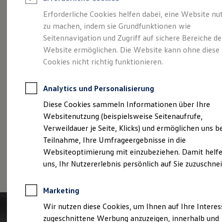
Reifenpakete
Leasing
Erforderliche Cookies helfen dabei, eine Website nu
Leasing-Angebote
zu machen, indem sie Grundfunktionen wie
Der T-Roc
Gebrauchtwagen Leasing
Seitennavigation und Zugriff auf sichere Bereiche de
Junge Gebrauchtwagen-Leasing
Elektroauto Leasing
Website ermöglichen. Die Website kann ohne diese
Kleinwagen-Leasing
Cookies nicht richtig funktionieren.
Leasing ohne Anzahlung
Finanzierung
Autokredit mit Schlussrate
Analytics und Personalisierung
Versicherungen und Garantien
Kfz-Versicherung
Diese Cookies sammeln Informationen über Ihre
Restschuldversicherungen
Websitenutzung (beispielsweise Seitenaufrufe,
Garantien
Verweildauer je Seite, Klicks) und ermöglichen uns b
Wartungsverträge
Geschäftskunden
Teilnahme, Ihre Umfrageergebnisse in die
Professional Class bei Volkswagen
Websiteoptimierung mit einzubeziehen. Damit helfe
Großkunden
(
Impressum & Rechtliches
)
uns, Ihr Nutzererlebnis persönlich auf Sie zuzuschne
Behörden
Direktkunden
Sonderfahrzeuge
Marketing
Anpfiff zum Gewinn
Elektromobilität
Wir nutzen diese Cookies, um Ihnen auf Ihre Intere
Elektroautos
zugeschnittene Werbung anzuzeigen, innerhalb und
ID. Tutorials