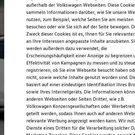
Elektrofahrzeugkonzepte
außerhalb der Volkswagen Webseiten. Diese Cookie
ID. EVERY1
sammeln Informationen darüber, wie Sie unsere We
Reichweite
nutzen, zum Beispiel, welche Seiten Sie am meisten
Reichweite der ID. Modelle
Reichweite im Winter
besuchen oder wie Sie sich auf der Seite bewegen. D
Rekuperation
Zweck dieser Cookies ist es, Ihnen für Sie relevante
Laden
an Ihre Interessen angepasste Inhalte anzubieten. S
Laden unterwegs
Laden Zuhause
werden außerdem dazu verwendet, die
Ladestationen finden
Erscheinungshäufigkeit einer Anzeige zu begrenzen 
Ladezeitensimulator
Effektivität von Kampagnen zu messen und zu steue
Batterie
Sicherheit
registrieren, ob Sie eine Webseite besucht haben od
Garantie und Lebensdauer
nicht, sowie welche Inhalte genutzt worden sind. Di
Nachhaltigkeit
basiert auf einer eindeutigen Identifikation Ihres B
Technologie
Kosten und Kauf
sowie Ihres Internetgeräts. Die Informationen kön
Verbrauchskosten
anderen Webseiten oder Seiten Dritter, wie z.B.
Kaufoptionen
Volkswagen Konzerngesellschaften oder Werbetrei
E-Auto-Förderung
Software und Konnektivität
geteilt werden, sodass Ihnen auch auf anderen Web
Die ID. Software 6
relevante Werbung angezeigt werden kann. Wir nut
ID. Software Versionen und Updates
Dienste eines Dritten für die Verarbeitung solcher D
Digitale Extras
Schnittstellen zu Ihrem ID.