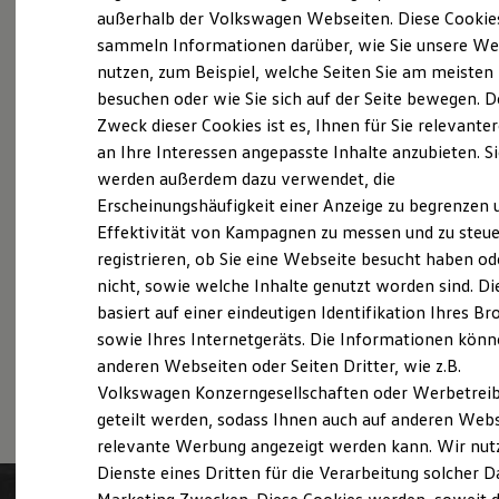
Probefahrt vereinbaren
Der neue ID. Polo
außerhalb der Volkswagen Webseiten. Diese Cookie
Der neue ID.3 Neo
sammeln Informationen darüber, wie Sie unsere We
Der ID.4
nutzen, zum Beispiel, welche Seiten Sie am meisten
Der ID.4 GTX
Der ID.5 GTX
besuchen oder wie Sie sich auf der Seite bewegen. D
Der ID.7
Zweck dieser Cookies ist es, Ihnen für Sie relevante
Fahrzeugangebot anfordern
Der ID.7 GTX
an Ihre Interessen angepasste Inhalte anzubieten. S
Der ID.7 Tourer
Der ID.7 GTX Tourer
werden außerdem dazu verwendet, die
Der ID. Buzz
Erscheinungshäufigkeit einer Anzeige zu begrenzen 
Der neue ID. Cross
Effektivität von Kampagnen zu messen und zu steue
Elektrofahrzeugkonzepte
Servicetermin buchen
ID. EVERY1
registrieren, ob Sie eine Webseite besucht haben od
Reichweite
nicht, sowie welche Inhalte genutzt worden sind. Di
Reichweite der ID. Modelle
basiert auf einer eindeutigen Identifikation Ihres B
Reichweite im Winter
Rekuperation
sowie Ihres Internetgeräts. Die Informationen kön
Laden
anderen Webseiten oder Seiten Dritter, wie z.B.
Serviceanfrage stellen
Laden unterwegs
Volkswagen Konzerngesellschaften oder Werbetrei
Laden Zuhause
Ladestationen finden
geteilt werden, sodass Ihnen auch auf anderen Web
Ladezeitensimulator
relevante Werbung angezeigt werden kann. Wir nut
Batterie
Dienste eines Dritten für die Verarbeitung solcher D
Sicherheit
Garantie und Lebensdauer