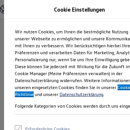
Modelle und Konfigurator
Cookie Einstellungen
Konfigurator
Modelle vergleichen
Konfiguration laden
Zum
Zum
Autosuche
Wir nutzen Cookies, um Ihnen die bestmögliche Nutzung
Hauptinhalt
Footer
Elektroautos
springen
springen
unserer Webseite zu ermöglichen und unsere Kommunika
ENERGY Sondermodelle
Nutzfahrzeuge
mit Ihnen zu verbessern. Wir berücksichtigen hierbei Ihr
SUV und CUV
Präferenzen und verarbeiten Daten für Marketing, Analyt
Familienautos
Personalisierung nur, wenn Sie uns Ihre Einwilligung gebe
Kombis
Kompaktwagen
Diese können Sie jederzeit mit Wirkung für die Zukunft i
Sportwagen
Cookie Manager (Meine Präferenzen verwalten) in der
Schnell verfügbare Fahrzeuge
Angebote und Produkte
Datenschutzerklärung widerrufen. Weitere Informatione
Aktuelle Angebote
unseren eingesetzten Cookies finden Sie in unserer
Cooki
E-Auto-Förderung
Richtlinie
und unserer
Datenschutzerklärung
.
Volkswagen Marktplatz
Die ENERGY Sondermodelle
Folgende Kategorien von Cookies werden durch uns einge
Junge Gebrauchtwagen und Gebrauchtwagen
Volkswagen Zertifizierte Gebrauchtwagen
Elektromobilität bei Gebrauchtwagen
Zubehör- und Serviceangebote
Saisonangebote
Erforderliche Cookies