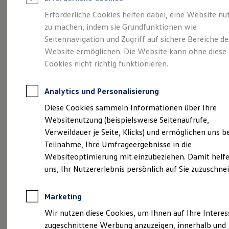
Reifenpakete
Leasing
Erforderliche Cookies helfen dabei, eine Website nu
Leasing-Angebote
zu machen, indem sie Grundfunktionen wie
Der T-Roc
Gebrauchtwagen Leasing
Seitennavigation und Zugriff auf sichere Bereiche de
Junge Gebrauchtwagen-Leasing
Elektroauto Leasing
Website ermöglichen. Die Website kann ohne diese
Kleinwagen-Leasing
Cookies nicht richtig funktionieren.
Leasing ohne Anzahlung
Finanzierung
Autokredit mit Schlussrate
Analytics und Personalisierung
Versicherungen und Garantien
Kfz-Versicherung
Diese Cookies sammeln Informationen über Ihre
Restschuldversicherungen
Websitenutzung (beispielsweise Seitenaufrufe,
Garantien
Verweildauer je Seite, Klicks) und ermöglichen uns b
Wartungsverträge
Geschäftskunden
Teilnahme, Ihre Umfrageergebnisse in die
Professional Class bei Volkswagen
Websiteoptimierung mit einzubeziehen. Damit helfe
Großkunden
(
Impressum & Rechtliches
)
uns, Ihr Nutzererlebnis persönlich auf Sie zuzuschne
Behörden
Direktkunden
Sonderfahrzeuge
Marketing
Anpfiff zum Gewinn
Elektromobilität
Wir nutzen diese Cookies, um Ihnen auf Ihre Intere
Elektroautos
zugeschnittene Werbung anzuzeigen, innerhalb und
ID. Tutorials