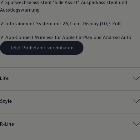
✓
Spurwechselassistent "Side Assist", Ausparkassistent und
Volkswagen Apps, Login und Shop
Ausstiegswarnung
Handy und Fahrzeug verbinden
Updates für Software, Karten und Radio
Über Ihr Auto
✓
Infotainment-System mit 26,1-cm-Display (10,3 Zoll)
Vorgängermodelle
Kundeninformationen
✓
App‑Connect
Wireless für Apple
CarPlay
und
Android
Auto
Volkswagen Kundenbetreuung
Warn- und Kontrollleuchten
Jetzt Probefahrt vereinbaren
Assistenzsysteme
Digitale Betriebsanleitung
Live Beratung
Magazin
Lifestyle
Life
Transport
Familie
Elektromobilität
Volkswagen R
Pannen- und Unfallhilfe
Style
Volkswagen Kundenbetreuung
R‑Line