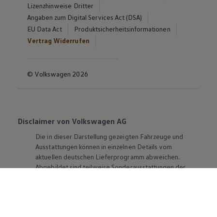
Lizenzhinweise Dritter
Angaben zum Digital Services Act (DSA)
EU Data Act
Produktsicherheitsinformationen
Vertrag Widerrufen
© Volkswagen 2026
Disclaimer von Volkswagen AG
Die in dieser Darstellung gezeigten Fahrzeuge und
Ausstattungen können in einzelnen Details vom
aktuellen deutschen Lieferprogramm abweichen.
Abgebildet sind teilweise Sonderausstattungen der
Fahrzeuge gegen Mehrpreis.
Bitte beachten Sie auch unseren Konfigurator für eine
Übersicht der aktuell verfügbaren Modelle und
Ausstattungen.