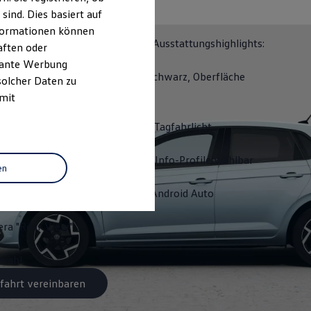
N 50
ind. Dies basiert auf
Informationen können
ITION 50 erhalten Sie folgende Ausstattungshighlights:
aften oder
evante Werbung
räder "Coventry" 6,5 J x 16 in Schwarz, Oberfläche
solcher Daten zu
olkswagen
R
 mit
D-Matrix-Scheinwerfer mit LED-Tagfahrlicht
it Pro, mehrfarbig, verschiedene Info-Profile wählbar
en
Wireless für Apple
CarPlay
und
Android
Auto
ra "Rear View"
swahl
fahrt vereinbaren