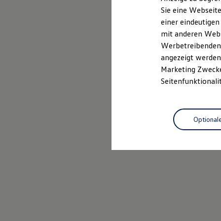
Elektrofahrzeugkonzepte
Sie eine Webseite
ID. EVERY1
einer eindeutigen
Reichweite
Reichweite der ID. Modelle
mit anderen Webse
Reichweite im Winter
Werbetreibenden,
Rekuperation
angezeigt werden 
Laden
Laden unterwegs
Marketing Zwecken
Laden Zuhause
Seitenfunktionali
Ladestationen finden
Ladezeitensimulator
Batterie
Sicherheit
Optional
Garantie und Lebensdauer
Nachhaltigkeit
Technologie
Kosten und Kauf
Verbrauchskosten
Kaufoptionen
E-Auto-Förderung
Software und Konnektivität
Die ID. Software 6
ID. Software Versionen und Updates
Digitale Extras
Schnittstellen zu Ihrem ID.