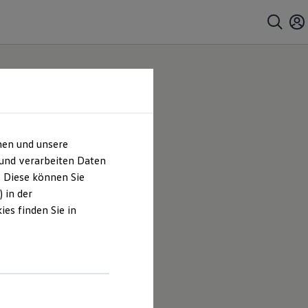
hen und unsere
 und verarbeiten Daten
. Diese können Sie
 in der
es finden Sie in