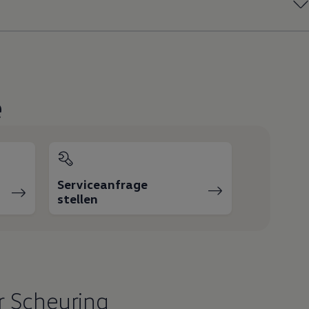
e
Serviceanfrage
stellen
r Scheuring