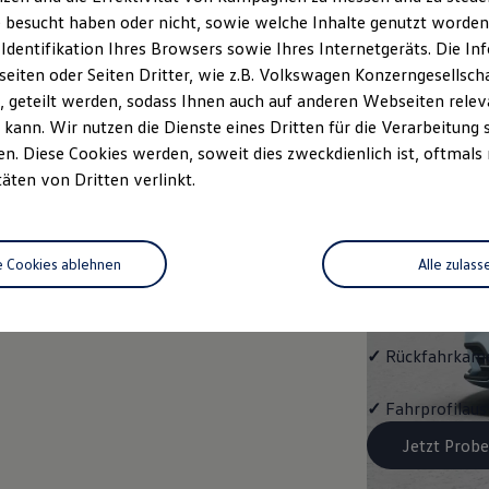
EDITIO
 besucht haben oder nicht, sowie welche Inhalte genutzt worden s
 Identifikation Ihres Browsers sowie Ihres Internetgeräts. Die 
Mit dem
Polo
ED
iten oder Seiten Dritter, wie z.B. Volkswagen Konzerngesellsch
 geteilt werden, sodass Ihnen auch auf anderen Webseiten rel
✓
4 Leichtmetall
kann. Wir nutzen die Dienste eines Dritten für die Verarbeitung 
glanzgedreht,
V
. Diese Cookies werden, soweit dies zweckdienlich ist, oftmals
täten von Dritten verlinkt.
✓
IQ.LIGHT - LE
✓
Digital Cockp
e Cookies ablehnen
Alle zulass
✓
App‑Connect
✓
Rückfahrkame
✓
Fahrprofilau
Jetzt Probe