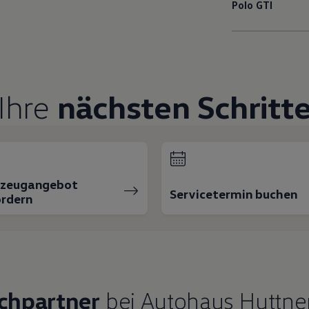
Polo
GTI
Ihre
nächsten Schritt
rzeugangebot
Servicetermin buchen
rdern
chpartner
bei Autohaus Huttne