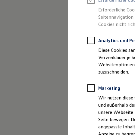
Erforderliche Co
Reifenpakete
Leasing
Erforderliche Coo
Leasing-Angebote
Seitennavigation 
Gebrauchtwagen Leasing
(
Impressum & Rechtliches
)
Cookies nicht rich
Junge Gebrauchtwagen-Leasing
Elektroauto Leasing
Kleinwagen-Leasing
Analytics und Pe
Leasing ohne Anzahlung
Finanzierung
Diese Cookies sa
Autokredit mit Schlussrate
Versicherungen und Garantien
Verweildauer je S
Kfz-Versicherung
Websiteoptimierun
Restschuldversicherungen
zuzuschneiden.
Garantien
Wartungsverträge
Geschäftskunden
Marketing
Professional Class bei Volkswagen
Großkunden
Wir nutzen diese 
Behörden
und außerhalb de
Direktkunden
Sonderfahrzeuge
unsere Webseite n
Anpfiff zum Gewinn
Seite bewegen. De
Elektromobilität
angepasste Inhalt
Elektroautos
ID. Tutorials
Anzeige zu begren