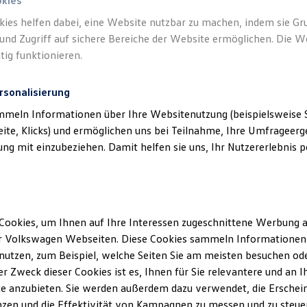
okies
kies helfen dabei, eine Website nutzbar zu machen, indem sie G
und Zugriff auf sichere Bereiche der Website ermöglichen. Die W
tig funktionieren.
rsonalisierung
mmeln Informationen über Ihre Websitenutzung (beispielsweise S
eite, Klicks) und ermöglichen uns bei Teilnahme, Ihre Umfrageerge
g mit einzubeziehen. Damit helfen sie uns, Ihr Nutzererlebnis pe
Cookies, um Ihnen auf Ihre Interessen zugeschnittene Werbung a
r Volkswagen Webseiten. Diese Cookies sammeln Informationen 
utzen, zum Beispiel, welche Seiten Sie am meisten besuchen oder
r Zweck dieser Cookies ist es, Ihnen für Sie relevantere und an I
e anzubieten. Sie werden außerdem dazu verwendet, die Erschein
EDITION 50
zen und die Effektivität von Kampagnen zu messen und zu steuern