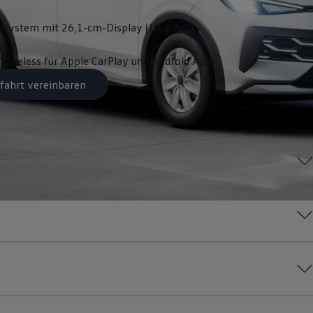
System mit 26,1-cm-Display (10,3 Zoll)
Wireless für Apple
CarPlay
und
Android
Auto
fahrt vereinbaren