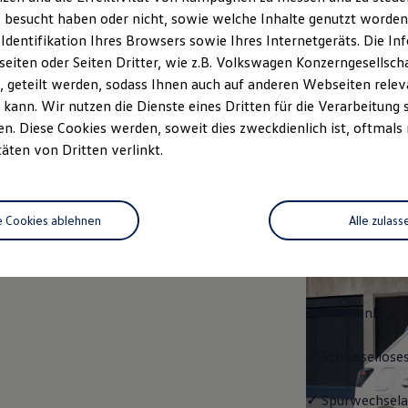
 besucht haben oder nicht, sowie welche Inhalte genutzt worden s
rzeugangebot
Servicetermin buchen
rdern
 Identifikation Ihres Browsers sowie Ihres Internetgeräts. Die 
iten oder Seiten Dritter, wie z.B. Volkswagen Konzerngesellsch
 geteilt werden, sodass Ihnen auch auf anderen Webseiten rel
kann. Wir nutzen die Dienste eines Dritten für die Verarbeitung 
. Diese Cookies werden, soweit dies zweckdienlich ist, oftmals
Trend
täten von Dritten verlinkt.
Trend
e Cookies ablehnen
Alle zulass
Ausstattung mit
✓
LED-Scheinwe
✓
Klimaanlage "
✓
Schlüssellose
✓
Spurwechselas