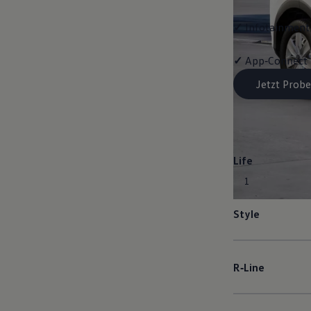
✓
Infotainment-
✓
App‑Connect
Jetzt Probe
Life
1
Style
R‑Line