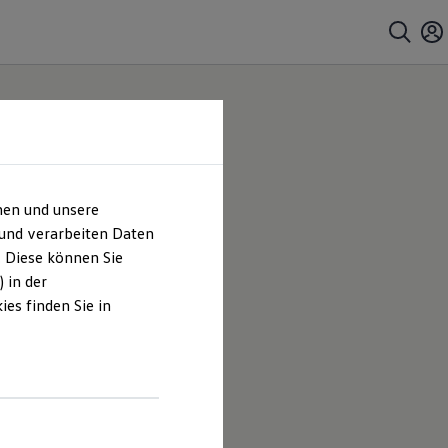
hen und unsere
 und verarbeiten Daten
. Diese können Sie
 in der
es finden Sie in