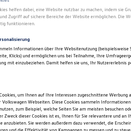
okies
kies helfen dabei, eine Website nutzbar zu machen, indem sie G
und Zugriff auf sichere Bereiche der Website ermöglichen. Die W
tig funktionieren.
rsonalisierung
mmeln Informationen über Ihre Websitenutzung (beispielsweise S
eite, Klicks) und ermöglichen uns bei Teilnahme, Ihre Umfrageerge
g mit einzubeziehen. Damit helfen sie uns, Ihr Nutzererlebnis pe
Cookies, um Ihnen auf Ihre Interessen zugeschnittene Werbung a
r Volkswagen Webseiten. Diese Cookies sammeln Informationen 
utzen, zum Beispiel, welche Seiten Sie am meisten besuchen oder
r Zweck dieser Cookies ist es, Ihnen für Sie relevantere und an I
e anzubieten. Sie werden außerdem dazu verwendet, die Erschein
zen und die Effektivität von Kampagnen zu messen und zu steuern