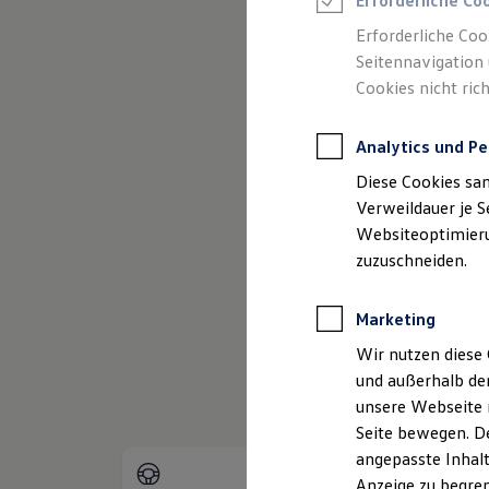
Erforderliche Co
Reifenpakete
Leasing
Erforderliche Coo
Leasing-Angebote
Seitennavigation 
(
Impressum & Rechtliches
)
Gebrauchtwagen Leasing
Cookies nicht rich
Junge Gebrauchtwagen-Leasing
Elektroauto Leasing
Kleinwagen-Leasing
Analytics und Pe
Leasing ohne Anzahlung
Finanzierung
Diese Cookies sa
Autokredit mit Schlussrate
Versicherungen und Garantien
Verweildauer je S
Kfz-Versicherung
Websiteoptimierun
Restschuldversicherungen
zuzuschneiden.
Garantien
Wartungsverträge
Geschäftskunden
Marketing
Professional Class bei Volkswagen
Großkunden
Wir nutzen diese 
Behörden
und außerhalb de
Direktkunden
Sonderfahrzeuge
unsere Webseite n
Anpfiff zum Gewinn
Seite bewegen. De
Elektromobilität
angepasste Inhalt
Elektroautos
ID. Tutorials
Anzeige zu begren