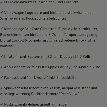
✓
LED-Scheinwerfer für Abblend- und Fernlicht
Magazin
Lifestyle
✓
Volkswagen
Logo vorn und hinten, Leiste zwischen den
Transport
Familie
Scheinwerfern/Rückleuchten beleuchtet
Elektromobilität
Volkswagen R
✓
Klimaanlage "Air Care Climatronic" mit Aktiv-Kombifilter,
Pannen- und Unfallhilfe
Volkswagen Kundenbetreuung
Bedienelementen hinten und 3-Zonen-Temperaturregelung
Digital Cockpit Pro, mehrfarbig, verschiedene Info-Profile
wählbar
✓
Infotainment-System mit 32-cm-Display (12,9 Zoll)
✓
App‑Connect
Wireless für Apple
CarPlay
und
Android
Auto
✓
Parkassistent "Park Assist" inkl. Einparkhilfe
✓
Spurwechselassistent "Side Assist", Ausparkassistent und
Ausstiegswarnung Rückfahrkamera "Rear View"
✓
Rücksitzbank/-lehne, geteilt, umlegbar