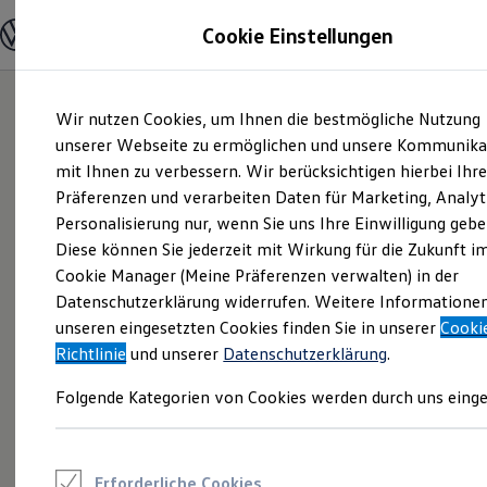
Modelle und Konfigurator
Cookie Einstellungen
Konfigurator
Modelle vergleichen
Konfiguration laden
Zum
Zum
Autosuche
Wir nutzen Cookies, um Ihnen die bestmögliche Nutzung
Hauptinhalt
Footer
Elektroautos
springen
springen
unserer Webseite zu ermöglichen und unsere Kommunika
ENERGY Sondermodelle
Nutzfahrzeuge
mit Ihnen zu verbessern. Wir berücksichtigen hierbei Ihr
SUV und CUV
Präferenzen und verarbeiten Daten für Marketing, Analyt
Familienautos
Personalisierung nur, wenn Sie uns Ihre Einwilligung gebe
Kombis
Kompaktwagen
Diese können Sie jederzeit mit Wirkung für die Zukunft i
Sportwagen
Cookie Manager (Meine Präferenzen verwalten) in der
Schnell verfügbare Fahrzeuge
Angebote und Produkte
Datenschutzerklärung widerrufen. Weitere Informatione
Aktuelle Angebote
unseren eingesetzten Cookies finden Sie in unserer
Cooki
E-Auto-Förderung
Richtlinie
und unserer
Datenschutzerklärung
.
Volkswagen Marktplatz
Die ENERGY Sondermodelle
Folgende Kategorien von Cookies werden durch uns einge
Junge Gebrauchtwagen und Gebrauchtwagen
Volkswagen Zertifizierte Gebrauchtwagen
Elektromobilität bei Gebrauchtwagen
Zubehör- und Serviceangebote
Saisonangebote
Erforderliche Cookies