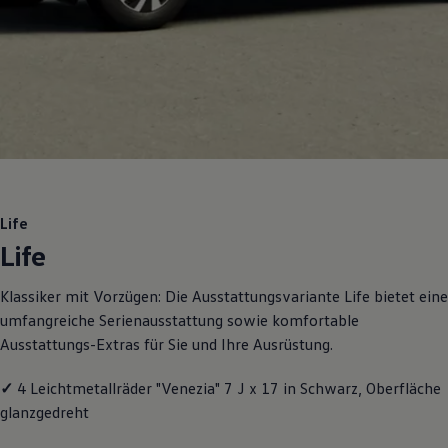
Motorenöl und Flüssigkeiten
Räder und Reifen
Pannen- und Unfallhilfe
Economy Service
Volkswagen Teile
Zubehör
Modellspezifisches Zubehör
Schutz und Pflege
Transport
Entertainment und Elektronik
Individualisieren
Wallbox und Ladekabel
Life
Digitale Extras
Life
Dienste für Ihr Modell finden
Volkswagen Apps, Login und Shop
Handy und Fahrzeug verbinden
Klassiker mit Vorzügen: Die Ausstattungsvariante Life bietet eine
Updates für Software, Karten und Radio
umfangreiche Serienausstattung sowie komfortable
Über Ihr Auto
Vorgängermodelle
Ausstattungs-Extras für Sie und Ihre Ausrüstung.
Kundeninformationen
Volkswagen Kundenbetreuung
✓
4 Leichtmetallräder "Venezia" 7 J x 17 in Schwarz, Oberfläche
Warn- und Kontrollleuchten
Assistenzsysteme
glanzgedreht
Digitale Betriebsanleitung
Live Beratung