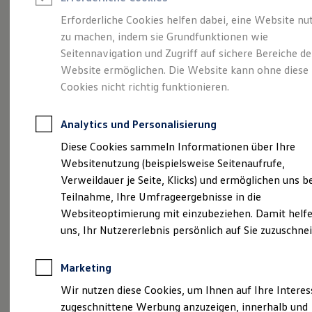
Reifenpakete
Leasing
Erforderliche Cookies helfen dabei, eine Website nu
Leasing-Angebote
zu machen, indem sie Grundfunktionen wie
Mehr Raum für alle(s).
Gebrauchtwagen Leasing
Seitennavigation und Zugriff auf sichere Bereiche de
Junge Gebrauchtwagen-Leasing
Elektroauto Leasing
Website ermöglichen. Die Website kann ohne diese
Der Tayron.
Kleinwagen-Leasing
Cookies nicht richtig funktionieren.
Leasing ohne Anzahlung
Finanzierung
Autokredit mit Schlussrate
Analytics und Personalisierung
Versicherungen und Garantien
Kfz-Versicherung
Diese Cookies sammeln Informationen über Ihre
Restschuldversicherungen
Websitenutzung (beispielsweise Seitenaufrufe,
Garantien
Verweildauer je Seite, Klicks) und ermöglichen uns b
Wartungsverträge
Geschäftskunden
Teilnahme, Ihre Umfrageergebnisse in die
Professional Class bei Volkswagen
Websiteoptimierung mit einzubeziehen. Damit helfe
Großkunden
uns, Ihr Nutzererlebnis persönlich auf Sie zuzuschne
Behörden
Direktkunden
(
Impressum & Rechtliches
)
Sonderfahrzeuge
Marketing
Anpfiff zum Gewinn
Elektromobilität
Wir nutzen diese Cookies, um Ihnen auf Ihre Intere
Elektroautos
zugeschnittene Werbung anzuzeigen, innerhalb und
ID. Tutorials