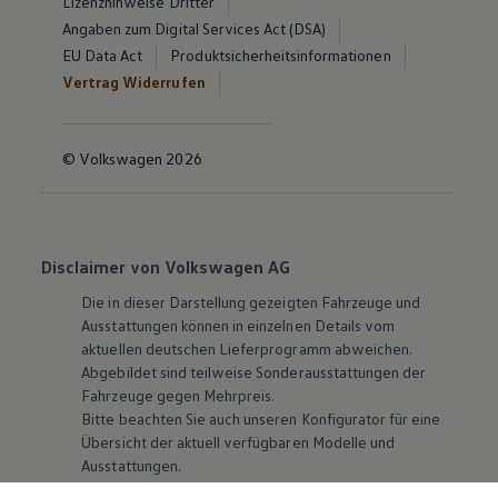
Lizenzhinweise Dritter
Angaben zum Digital Services Act (DSA)
EU Data Act
Produktsicherheitsinformationen
Vertrag Widerrufen
© Volkswagen 2026
Disclaimer von Volkswagen AG
Die in dieser Darstellung gezeigten Fahrzeuge und
Ausstattungen können in einzelnen Details vom
aktuellen deutschen Lieferprogramm abweichen.
Abgebildet sind teilweise Sonderausstattungen der
Fahrzeuge gegen Mehrpreis.
Bitte beachten Sie auch unseren Konfigurator für eine
Übersicht der aktuell verfügbaren Modelle und
Ausstattungen.