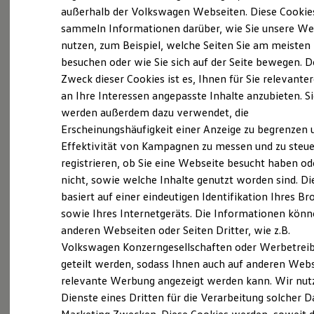
Elektrofahrzeugkonzepte
außerhalb der Volkswagen Webseiten. Diese Cookie
ID. EVERY1
sammeln Informationen darüber, wie Sie unsere We
Probefahrt vereinbaren
Reichweite
nutzen, zum Beispiel, welche Seiten Sie am meisten
Reichweite der ID. Modelle
Reichweite im Winter
besuchen oder wie Sie sich auf der Seite bewegen. D
Rekuperation
Zweck dieser Cookies ist es, Ihnen für Sie relevante
Laden
an Ihre Interessen angepasste Inhalte anzubieten. S
Laden unterwegs
Fahrzeugangebot anfordern
Laden Zuhause
werden außerdem dazu verwendet, die
Ladestationen finden
Erscheinungshäufigkeit einer Anzeige zu begrenzen 
Ladezeitensimulator
Effektivität von Kampagnen zu messen und zu steue
Batterie
Sicherheit
registrieren, ob Sie eine Webseite besucht haben od
Garantie und Lebensdauer
nicht, sowie welche Inhalte genutzt worden sind. Di
Nachhaltigkeit
Servicetermin buchen
basiert auf einer eindeutigen Identifikation Ihres B
Technologie
Kosten und Kauf
sowie Ihres Internetgeräts. Die Informationen kön
Verbrauchskosten
anderen Webseiten oder Seiten Dritter, wie z.B.
Kaufoptionen
Volkswagen Konzerngesellschaften oder Werbetrei
E-Auto-Förderung
Software und Konnektivität
Serviceanfrage stellen
geteilt werden, sodass Ihnen auch auf anderen Web
Die ID. Software 6
relevante Werbung angezeigt werden kann. Wir nut
ID. Software Versionen und Updates
Dienste eines Dritten für die Verarbeitung solcher D
Digitale Extras
Schnittstellen zu Ihrem ID.