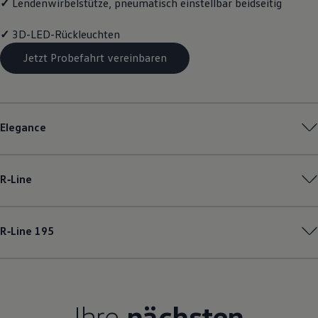
✓
Lendenwirbelstütze, pneumatisch einstellbar beidseitig
Magazin
Lifestyle
✓
3D-LED-Rückleuchten
Transport
Familie
Jetzt Probefahrt vereinbaren
Elektromobilität
Volkswagen R
Pannen- und Unfallhilfe
Volkswagen Kundenbetreuung
Elegance
R‑Line
R‑Line
195
Ihre
nächsten