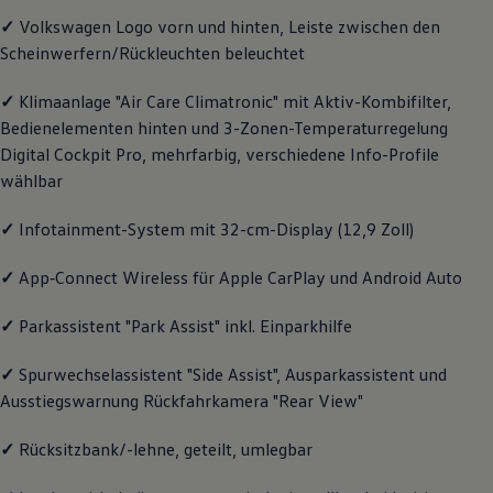
Motorenöl und Flüssigkeiten
✓
Volkswagen
Logo vorn und hinten, Leiste zwischen den
Räder und Reifen
Scheinwerfern/Rückleuchten beleuchtet
Pannen- und Unfallhilfe
Economy Service
Volkswagen Teile
✓
Klimaanlage "Air Care Climatronic" mit Aktiv-Kombifilter,
Zubehör
Bedienelementen hinten und 3-Zonen-Temperaturregelung
Modellspezifisches Zubehör
Digital Cockpit Pro, mehrfarbig, verschiedene Info-Profile
Schutz und Pflege
Transport
wählbar
Entertainment und Elektronik
Individualisieren
✓
Infotainment-System mit 32-cm-Display (12,9 Zoll)
Wallbox und Ladekabel
Digitale Extras
Dienste für Ihr Modell finden
✓
App‑Connect
Wireless für Apple
CarPlay
und
Android
Auto
Volkswagen Apps, Login und Shop
Handy und Fahrzeug verbinden
✓
Parkassistent "Park Assist" inkl. Einparkhilfe
Updates für Software, Karten und Radio
Über Ihr Auto
Vorgängermodelle
✓
Spurwechselassistent "Side Assist", Ausparkassistent und
Kundeninformationen
Ausstiegswarnung Rückfahrkamera "Rear View"
Volkswagen Kundenbetreuung
Warn- und Kontrollleuchten
✓
Rücksitzbank/-lehne, geteilt, umlegbar
Assistenzsysteme
Digitale Betriebsanleitung
Live Beratung