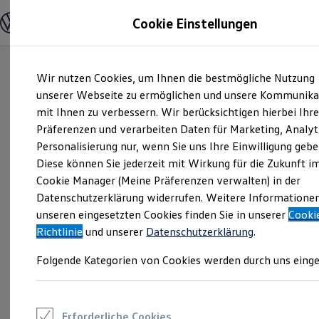
Modelle und Konfigurator
Cookie Einstellungen
Konfigurator
Modelle vergleichen
Konfiguration laden
Zum
Zum
Autosuche
Wir nutzen Cookies, um Ihnen die bestmögliche Nutzung
Hauptinhalt
Footer
Elektroautos
springen
springen
unserer Webseite zu ermöglichen und unsere Kommunika
ENERGY Sondermodelle
Nutzfahrzeuge
mit Ihnen zu verbessern. Wir berücksichtigen hierbei Ihr
SUV und CUV
Präferenzen und verarbeiten Daten für Marketing, Analyt
Familienautos
Personalisierung nur, wenn Sie uns Ihre Einwilligung gebe
Kombis
Kompaktwagen
Diese können Sie jederzeit mit Wirkung für die Zukunft i
Sportwagen
Cookie Manager (Meine Präferenzen verwalten) in der
Schnell verfügbare Fahrzeuge
Angebote und Produkte
Datenschutzerklärung widerrufen. Weitere Informatione
Aktuelle Angebote
unseren eingesetzten Cookies finden Sie in unserer
Cooki
E-Auto-Förderung
Richtlinie
und unserer
Datenschutzerklärung
.
Volkswagen Marktplatz
Die ENERGY Sondermodelle
Folgende Kategorien von Cookies werden durch uns einge
Junge Gebrauchtwagen und Gebrauchtwagen
Volkswagen Zertifizierte Gebrauchtwagen
Elektromobilität bei Gebrauchtwagen
Zubehör- und Serviceangebote
Saisonangebote
Erforderliche Cookies