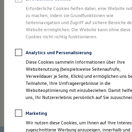
Reifenpakete
Leasing
Erforderliche Cookies helfen dabei, eine Website nu
Leasing-Angebote
zu machen, indem sie Grundfunktionen wie
Mehr Raum für alle(s).
Gebrauchtwagen Leasing
Seitennavigation und Zugriff auf sichere Bereiche de
Junge Gebrauchtwagen-Leasing
Elektroauto Leasing
Website ermöglichen. Die Website kann ohne diese
Der Tayron.
Kleinwagen-Leasing
Cookies nicht richtig funktionieren.
Leasing ohne Anzahlung
Finanzierung
Autokredit mit Schlussrate
Analytics und Personalisierung
Versicherungen und Garantien
Kfz-Versicherung
Diese Cookies sammeln Informationen über Ihre
Restschuldversicherungen
Websitenutzung (beispielsweise Seitenaufrufe,
Garantien
Verweildauer je Seite, Klicks) und ermöglichen uns b
Wartungsverträge
Geschäftskunden
Teilnahme, Ihre Umfrageergebnisse in die
Professional Class bei Volkswagen
Websiteoptimierung mit einzubeziehen. Damit helfe
Großkunden
uns, Ihr Nutzererlebnis persönlich auf Sie zuzuschne
Behörden
Direktkunden
(
Impressum & Rechtliches
)
Sonderfahrzeuge
Marketing
Anpfiff zum Gewinn
Elektromobilität
Wir nutzen diese Cookies, um Ihnen auf Ihre Intere
Elektroautos
zugeschnittene Werbung anzuzeigen, innerhalb und
ID. Tutorials