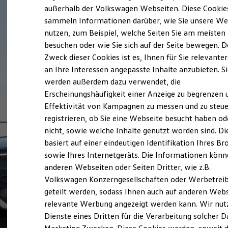
Elektrofahrzeugkonzepte
außerhalb der Volkswagen Webseiten. Diese Cookie
ID. EVERY1
sammeln Informationen darüber, wie Sie unsere We
Reichweite
nutzen, zum Beispiel, welche Seiten Sie am meisten
Reichweite der ID. Modelle
Reichweite im Winter
besuchen oder wie Sie sich auf der Seite bewegen. D
Rekuperation
Zweck dieser Cookies ist es, Ihnen für Sie relevante
Laden
an Ihre Interessen angepasste Inhalte anzubieten. S
Laden unterwegs
Laden Zuhause
werden außerdem dazu verwendet, die
Ladestationen finden
Erscheinungshäufigkeit einer Anzeige zu begrenzen 
Ladezeitensimulator
Effektivität von Kampagnen zu messen und zu steue
Batterie
Sicherheit
registrieren, ob Sie eine Webseite besucht haben od
Garantie und Lebensdauer
nicht, sowie welche Inhalte genutzt worden sind. Di
Nachhaltigkeit
basiert auf einer eindeutigen Identifikation Ihres B
Technologie
Kosten und Kauf
sowie Ihres Internetgeräts. Die Informationen kön
Verbrauchskosten
anderen Webseiten oder Seiten Dritter, wie z.B.
Kaufoptionen
Volkswagen Konzerngesellschaften oder Werbetrei
E-Auto-Förderung
Software und Konnektivität
geteilt werden, sodass Ihnen auch auf anderen Web
Die ID. Software 6
relevante Werbung angezeigt werden kann. Wir nut
ID. Software Versionen und Updates
Dienste eines Dritten für die Verarbeitung solcher D
Digitale Extras
Schnittstellen zu Ihrem ID.