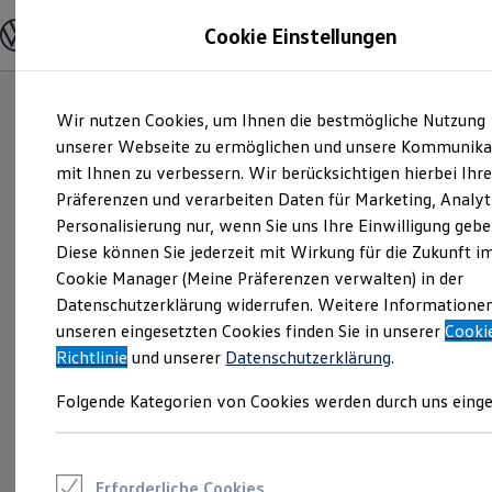
Modelle und Konfigurator
Cookie Einstellungen
Konfigurator
Modelle vergleichen
Konfiguration laden
Zum
Zum
Autosuche
Wir nutzen Cookies, um Ihnen die bestmögliche Nutzung
Hauptinhalt
Footer
Elektroautos
springen
springen
unserer Webseite zu ermöglichen und unsere Kommunika
ENERGY Sondermodelle
Nutzfahrzeuge
mit Ihnen zu verbessern. Wir berücksichtigen hierbei Ihr
SUV und CUV
Präferenzen und verarbeiten Daten für Marketing, Analyt
Familienautos
Personalisierung nur, wenn Sie uns Ihre Einwilligung gebe
Kombis
Kompaktwagen
Diese können Sie jederzeit mit Wirkung für die Zukunft i
Sportwagen
Cookie Manager (Meine Präferenzen verwalten) in der
Schnell verfügbare Fahrzeuge
Angebote und Produkte
Datenschutzerklärung widerrufen. Weitere Informatione
Aktuelle Angebote
unseren eingesetzten Cookies finden Sie in unserer
Cooki
E-Auto-Förderung
Richtlinie
und unserer
Datenschutzerklärung
.
Volkswagen Marktplatz
Die ENERGY Sondermodelle
Folgende Kategorien von Cookies werden durch uns einge
Junge Gebrauchtwagen und Gebrauchtwagen
Volkswagen Zertifizierte Gebrauchtwagen
Elektromobilität bei Gebrauchtwagen
Zubehör- und Serviceangebote
Saisonangebote
Erforderliche Cookies