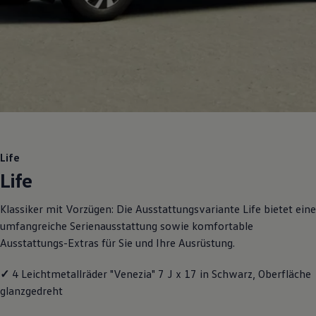
Motorenöl und Flüssigkeiten
Räder und Reifen
Pannen- und Unfallhilfe
Economy Service
Volkswagen Teile
Zubehör
Modellspezifisches Zubehör
Schutz und Pflege
Transport
Entertainment und Elektronik
Individualisieren
Wallbox und Ladekabel
Life
Digitale Extras
Life
Dienste für Ihr Modell finden
Volkswagen Apps, Login und Shop
Handy und Fahrzeug verbinden
Klassiker mit Vorzügen: Die Ausstattungsvariante Life bietet eine
Updates für Software, Karten und Radio
umfangreiche Serienausstattung sowie komfortable
Über Ihr Auto
Vorgängermodelle
Ausstattungs-Extras für Sie und Ihre Ausrüstung.
Kundeninformationen
Volkswagen Kundenbetreuung
✓
4 Leichtmetallräder "Venezia" 7 J x 17 in Schwarz, Oberfläche
Warn- und Kontrollleuchten
Assistenzsysteme
glanzgedreht
Digitale Betriebsanleitung
Live Beratung