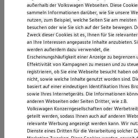
Elektrofahrzeugkonzepte
außerhalb der Volkswagen Webseiten. Diese Cookie
ID. EVERY1
sammeln Informationen darüber, wie Sie unsere We
Probefahrt vereinbaren
Reichweite
nutzen, zum Beispiel, welche Seiten Sie am meisten
Reichweite der ID. Modelle
Reichweite im Winter
besuchen oder wie Sie sich auf der Seite bewegen. D
Rekuperation
Zweck dieser Cookies ist es, Ihnen für Sie relevante
Laden
an Ihre Interessen angepasste Inhalte anzubieten. S
Laden unterwegs
Fahrzeugangebot anfordern
Laden Zuhause
werden außerdem dazu verwendet, die
Ladestationen finden
Erscheinungshäufigkeit einer Anzeige zu begrenzen 
Ladezeitensimulator
Effektivität von Kampagnen zu messen und zu steue
Batterie
Sicherheit
registrieren, ob Sie eine Webseite besucht haben od
Garantie und Lebensdauer
nicht, sowie welche Inhalte genutzt worden sind. Di
Nachhaltigkeit
Servicetermin buchen
basiert auf einer eindeutigen Identifikation Ihres B
Technologie
Kosten und Kauf
sowie Ihres Internetgeräts. Die Informationen kön
Verbrauchskosten
anderen Webseiten oder Seiten Dritter, wie z.B.
Kaufoptionen
Volkswagen Konzerngesellschaften oder Werbetrei
E-Auto-Förderung
Software und Konnektivität
Serviceanfrage stellen
geteilt werden, sodass Ihnen auch auf anderen Web
Die ID. Software 6
relevante Werbung angezeigt werden kann. Wir nut
ID. Software Versionen und Updates
Dienste eines Dritten für die Verarbeitung solcher D
Digitale Extras
Schnittstellen zu Ihrem ID.