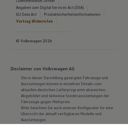
Lizenzhinweise Dritter
Angaben zum Digital Services Act (DSA)
EU Data Act
Produktsicherheitsinformationen
Vertrag Widerrufen
© Volkswagen 2026
Disclaimer von Volkswagen AG
Die in dieser Darstellung gezeigten Fahrzeuge und
Ausstattungen können in einzelnen Details vom
aktuellen deutschen Lieferprogramm abweichen.
Abgebildet sind teilweise Sonderausstattungen der
Fahrzeuge gegen Mehrpreis.
Bitte beachten Sie auch unseren Konfigurator für eine
Übersicht der aktuell verfügbaren Modelle und
Ausstattungen.