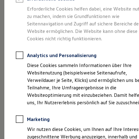
Reifenpakete
Leasing
Erforderliche Cookies helfen dabei, eine Website nu
Leasing-Angebote
zu machen, indem sie Grundfunktionen wie
Mehr Raum für alle(s).
Gebrauchtwagen Leasing
Seitennavigation und Zugriff auf sichere Bereiche de
Junge Gebrauchtwagen-Leasing
Elektroauto Leasing
Website ermöglichen. Die Website kann ohne diese
Der Tayron.
Kleinwagen-Leasing
Cookies nicht richtig funktionieren.
Leasing ohne Anzahlung
Finanzierung
Autokredit mit Schlussrate
Analytics und Personalisierung
Versicherungen und Garantien
Kfz-Versicherung
Diese Cookies sammeln Informationen über Ihre
Restschuldversicherungen
Websitenutzung (beispielsweise Seitenaufrufe,
Garantien
Verweildauer je Seite, Klicks) und ermöglichen uns b
Wartungsverträge
Geschäftskunden
Teilnahme, Ihre Umfrageergebnisse in die
Professional Class bei Volkswagen
Websiteoptimierung mit einzubeziehen. Damit helfe
Großkunden
uns, Ihr Nutzererlebnis persönlich auf Sie zuzuschne
Behörden
Direktkunden
(
Impressum & Rechtliches
)
Sonderfahrzeuge
Marketing
Anpfiff zum Gewinn
Elektromobilität
Wir nutzen diese Cookies, um Ihnen auf Ihre Intere
Elektroautos
zugeschnittene Werbung anzuzeigen, innerhalb und
ID. Tutorials