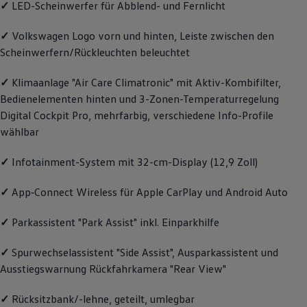
✓
LED-Scheinwerfer für Abblend- und Fernlicht
Magazin
Lifestyle
✓
Volkswagen
Logo vorn und hinten, Leiste zwischen den
Transport
Familie
Scheinwerfern/Rückleuchten beleuchtet
Elektromobilität
Volkswagen R
✓
Klimaanlage "Air Care Climatronic" mit Aktiv-Kombifilter,
Pannen- und Unfallhilfe
Volkswagen Kundenbetreuung
Bedienelementen hinten und 3-Zonen-Temperaturregelung
Digital Cockpit Pro, mehrfarbig, verschiedene Info-Profile
wählbar
✓
Infotainment-System mit 32-cm-Display (12,9 Zoll)
✓
App‑Connect
Wireless für Apple
CarPlay
und
Android
Auto
✓
Parkassistent "Park Assist" inkl. Einparkhilfe
✓
Spurwechselassistent "Side Assist", Ausparkassistent und
Ausstiegswarnung Rückfahrkamera "Rear View"
✓
Rücksitzbank/-lehne, geteilt, umlegbar