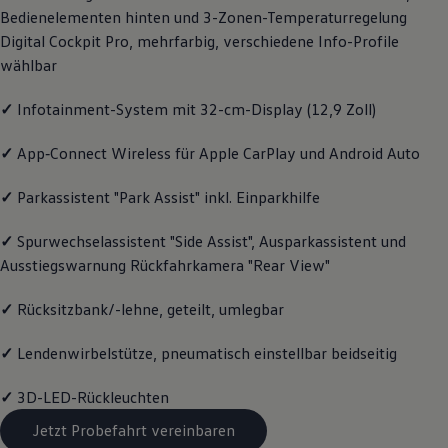
Bedienelementen hinten und 3-Zonen-Temperaturregelung
Magazin
Lifestyle
Digital Cockpit Pro, mehrfarbig, verschiedene Info-Profile
Transport
wählbar
Familie
Elektromobilität
Volkswagen R
✓
Infotainment-System mit 32-cm-Display (12,9 Zoll)
Pannen- und Unfallhilfe
Volkswagen Kundenbetreuung
✓
App‑Connect
Wireless für Apple
CarPlay
und
Android
Auto
✓
Parkassistent "Park Assist" inkl. Einparkhilfe
✓
Spurwechselassistent "Side Assist", Ausparkassistent und
Ausstiegswarnung Rückfahrkamera "Rear View"
✓
Rücksitzbank/-lehne, geteilt, umlegbar
✓
Lendenwirbelstütze, pneumatisch einstellbar beidseitig
✓
3D-LED-Rückleuchten
Jetzt Probefahrt vereinbaren