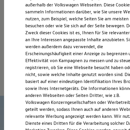
Elektrofahrzeugkonzepte
außerhalb der Volkswagen Webseiten. Diese Cookie
Probefahrt vereinbaren
ID. EVERY1
sammeln Informationen darüber, wie Sie unsere We
Reichweite
nutzen, zum Beispiel, welche Seiten Sie am meisten
Reichweite der ID. Modelle
Reichweite im Winter
besuchen oder wie Sie sich auf der Seite bewegen. D
Rekuperation
Zweck dieser Cookies ist es, Ihnen für Sie relevante
Laden
an Ihre Interessen angepasste Inhalte anzubieten. S
Fahrzeugangebot anfordern
Laden unterwegs
Laden Zuhause
werden außerdem dazu verwendet, die
Ladestationen finden
Erscheinungshäufigkeit einer Anzeige zu begrenzen 
Ladezeitensimulator
Effektivität von Kampagnen zu messen und zu steue
Batterie
Sicherheit
registrieren, ob Sie eine Webseite besucht haben od
Garantie und Lebensdauer
Serviceanfrage stellen
nicht, sowie welche Inhalte genutzt worden sind. Di
Nachhaltigkeit
basiert auf einer eindeutigen Identifikation Ihres B
Technologie
Kosten und Kauf
sowie Ihres Internetgeräts. Die Informationen kön
Verbrauchskosten
anderen Webseiten oder Seiten Dritter, wie z.B.
Kaufoptionen
Volkswagen Konzerngesellschaften oder Werbetrei
E-Auto-Förderung
Software und Konnektivität
geteilt werden, sodass Ihnen auch auf anderen Web
Die ID. Software 6
relevante Werbung angezeigt werden kann. Wir nut
ID. Software Versionen und Updates
Dienste eines Dritten für die Verarbeitung solcher D
Digitale Extras
Schnittstellen zu Ihrem ID.