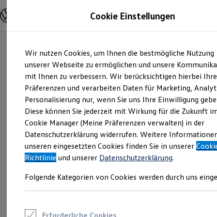
Modelle und Konfigurator
Cookie Einstellungen
Konfigurator
Modelle vergleichen
Konfiguration laden
Zum
Zum
Autosuche
Wir nutzen Cookies, um Ihnen die bestmögliche Nutzung
Hauptinhalt
Footer
Elektroautos
springen
springen
unserer Webseite zu ermöglichen und unsere Kommunika
ENERGY Sondermodelle
Nutzfahrzeuge
mit Ihnen zu verbessern. Wir berücksichtigen hierbei Ihr
SUV und CUV
Präferenzen und verarbeiten Daten für Marketing, Analyt
Familienautos
Personalisierung nur, wenn Sie uns Ihre Einwilligung gebe
Kombis
Kompaktwagen
Diese können Sie jederzeit mit Wirkung für die Zukunft i
Sportwagen
Cookie Manager (Meine Präferenzen verwalten) in der
Schnell verfügbare Fahrzeuge
Angebote und Produkte
Datenschutzerklärung widerrufen. Weitere Informatione
Aktuelle Angebote
unseren eingesetzten Cookies finden Sie in unserer
Cooki
E-Auto-Förderung
Richtlinie
und unserer
Datenschutzerklärung
.
Volkswagen Marktplatz
Die ENERGY Sondermodelle
Folgende Kategorien von Cookies werden durch uns einge
Junge Gebrauchtwagen und Gebrauchtwagen
Volkswagen Zertifizierte Gebrauchtwagen
Elektromobilität bei Gebrauchtwagen
Zubehör- und Serviceangebote
Saisonangebote
Erforderliche Cookies