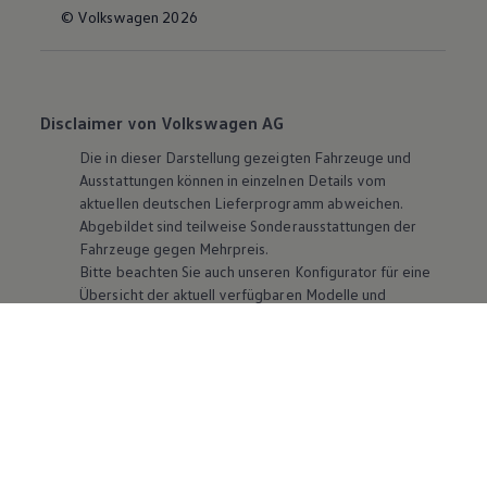
© Volkswagen 2026
Disclaimer von Volkswagen AG
Die in dieser Darstellung gezeigten Fahrzeuge und
Ausstattungen können in einzelnen Details vom
aktuellen deutschen Lieferprogramm abweichen.
Abgebildet sind teilweise Sonderausstattungen der
Fahrzeuge gegen Mehrpreis.
Bitte beachten Sie auch unseren Konfigurator für eine
Übersicht der aktuell verfügbaren Modelle und
Ausstattungen.
Die angegebenen Verbrauchs- und Emissionswerte
beziehen sich nicht auf ein einzelnes Fahrzeug und sind
nicht Bestandteil des Angebots, sondern dienen allein
Vergleichszwecken zwischen den verschiedenen
Fahrzeugtypen. Zusatzausstattungen und
Zubehör
(Anbauteile, Reifenformat usw.) können relevante