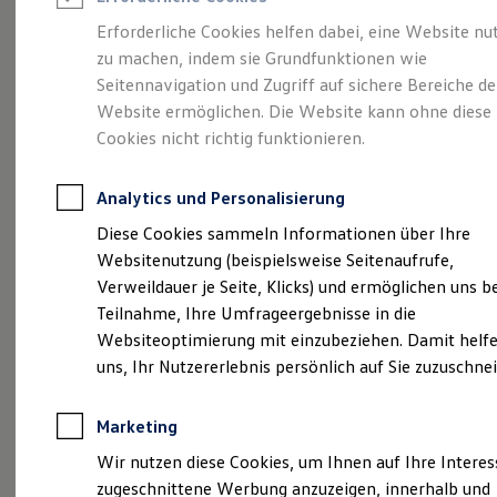
Reifenpakete
Leasing
Erforderliche Cookies helfen dabei, eine Website nu
Leasing-Angebote
zu machen, indem sie Grundfunktionen wie
Mehr Raum für alle(s).
Gebrauchtwagen Leasing
Seitennavigation und Zugriff auf sichere Bereiche de
Junge Gebrauchtwagen-Leasing
Elektroauto Leasing
Website ermöglichen. Die Website kann ohne diese
Der Tayron.
Kleinwagen-Leasing
Cookies nicht richtig funktionieren.
Leasing ohne Anzahlung
Finanzierung
Autokredit mit Schlussrate
Analytics und Personalisierung
Versicherungen und Garantien
Kfz-Versicherung
Diese Cookies sammeln Informationen über Ihre
Restschuldversicherungen
Websitenutzung (beispielsweise Seitenaufrufe,
Garantien
Verweildauer je Seite, Klicks) und ermöglichen uns b
Wartungsverträge
Geschäftskunden
Teilnahme, Ihre Umfrageergebnisse in die
Professional Class bei Volkswagen
Websiteoptimierung mit einzubeziehen. Damit helfe
Großkunden
uns, Ihr Nutzererlebnis persönlich auf Sie zuzuschne
Behörden
(
Impressum & Rechtliches
)
Direktkunden
Sonderfahrzeuge
Marketing
Anpfiff zum Gewinn
Elektromobilität
Wir nutzen diese Cookies, um Ihnen auf Ihre Intere
Elektroautos
zugeschnittene Werbung anzuzeigen, innerhalb und
ID. Tutorials