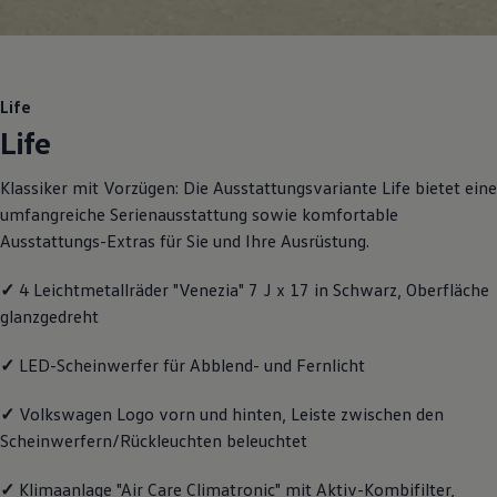
Motorenöl und Flüssigkeiten
Räder und Reifen
Pannen- und Unfallhilfe
Economy Service
Volkswagen Teile
Life
Zubehör
Life
Modellspezifisches Zubehör
Schutz und Pflege
Transport
Klassiker mit Vorzügen: Die Ausstattungsvariante Life bietet eine
Entertainment und Elektronik
umfangreiche Serienausstattung sowie komfortable
Individualisieren
Wallbox und Ladekabel
Ausstattungs-Extras für Sie und Ihre Ausrüstung.
Digitale Extras
Dienste für Ihr Modell finden
✓
4 Leichtmetallräder "Venezia" 7 J x 17 in Schwarz, Oberfläche
Volkswagen Apps, Login und Shop
glanzgedreht
Handy und Fahrzeug verbinden
Updates für Software, Karten und Radio
Über Ihr Auto
✓
LED-Scheinwerfer für Abblend- und Fernlicht
Vorgängermodelle
Kundeninformationen
✓
Volkswagen
Logo vorn und hinten, Leiste zwischen den
Volkswagen Kundenbetreuung
Warn- und Kontrollleuchten
Scheinwerfern/Rückleuchten beleuchtet
Assistenzsysteme
Digitale Betriebsanleitung
✓
Klimaanlage "Air Care Climatronic" mit Aktiv-Kombifilter,
Live Beratung