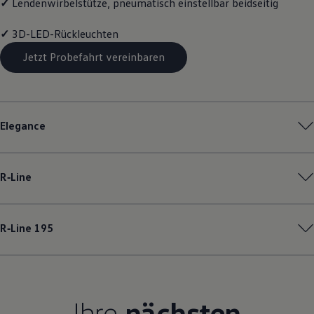
✓
Lendenwirbelstütze, pneumatisch einstellbar beidseitig
Magazin
Lifestyle
✓
3D-LED-Rückleuchten
Transport
Familie
Jetzt Probefahrt vereinbaren
Elektromobilität
Volkswagen R
Pannen- und Unfallhilfe
Volkswagen Kundenbetreuung
Elegance
R‑Line
R‑Line
195
Ihre
nächsten