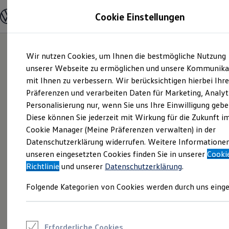
Modelle und Konfigurator
Cookie Einstellungen
Konfigurator
Modelle vergleichen
Konfiguration laden
Zum
Zum
Autosuche
Wir nutzen Cookies, um Ihnen die bestmögliche Nutzung
Hauptinhalt
Footer
Elektroautos
springen
springen
unserer Webseite zu ermöglichen und unsere Kommunika
ENERGY Sondermodelle
Nutzfahrzeuge
mit Ihnen zu verbessern. Wir berücksichtigen hierbei Ihr
SUV und CUV
Präferenzen und verarbeiten Daten für Marketing, Analyt
Familienautos
Personalisierung nur, wenn Sie uns Ihre Einwilligung gebe
Kombis
Kompaktwagen
Diese können Sie jederzeit mit Wirkung für die Zukunft i
Sportwagen
Cookie Manager (Meine Präferenzen verwalten) in der
Schnell verfügbare Fahrzeuge
Angebote und Produkte
Datenschutzerklärung widerrufen. Weitere Informatione
Aktuelle Angebote
unseren eingesetzten Cookies finden Sie in unserer
Cooki
E-Auto-Förderung
Richtlinie
und unserer
Datenschutzerklärung
.
Volkswagen Marktplatz
Die ENERGY Sondermodelle
Folgende Kategorien von Cookies werden durch uns einge
Junge Gebrauchtwagen und Gebrauchtwagen
Volkswagen Zertifizierte Gebrauchtwagen
Elektromobilität bei Gebrauchtwagen
Zubehör- und Serviceangebote
Saisonangebote
Erforderliche Cookies