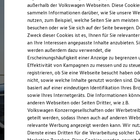
Elektrofahrzeugkonzepte
außerhalb der Volkswagen Webseiten. Diese Cookie
ID. EVERY1
sammeln Informationen darüber, wie Sie unsere We
Reichweite
nutzen, zum Beispiel, welche Seiten Sie am meisten
Reichweite der ID. Modelle
Reichweite im Winter
besuchen oder wie Sie sich auf der Seite bewegen. D
Rekuperation
Zweck dieser Cookies ist es, Ihnen für Sie relevante
Laden
an Ihre Interessen angepasste Inhalte anzubieten. S
Laden unterwegs
Laden Zuhause
werden außerdem dazu verwendet, die
Ladestationen finden
Erscheinungshäufigkeit einer Anzeige zu begrenzen 
Ladezeitensimulator
Effektivität von Kampagnen zu messen und zu steue
Batterie
Sicherheit
registrieren, ob Sie eine Webseite besucht haben od
Garantie und Lebensdauer
nicht, sowie welche Inhalte genutzt worden sind. Di
Nachhaltigkeit
basiert auf einer eindeutigen Identifikation Ihres B
Technologie
Kosten und Kauf
sowie Ihres Internetgeräts. Die Informationen kön
Verbrauchskosten
anderen Webseiten oder Seiten Dritter, wie z.B.
Kaufoptionen
Volkswagen Konzerngesellschaften oder Werbetrei
E-Auto-Förderung
Software und Konnektivität
geteilt werden, sodass Ihnen auch auf anderen Web
Die ID. Software 6
relevante Werbung angezeigt werden kann. Wir nut
ID. Software Versionen und Updates
Dienste eines Dritten für die Verarbeitung solcher D
Digitale Extras
Schnittstellen zu Ihrem ID.