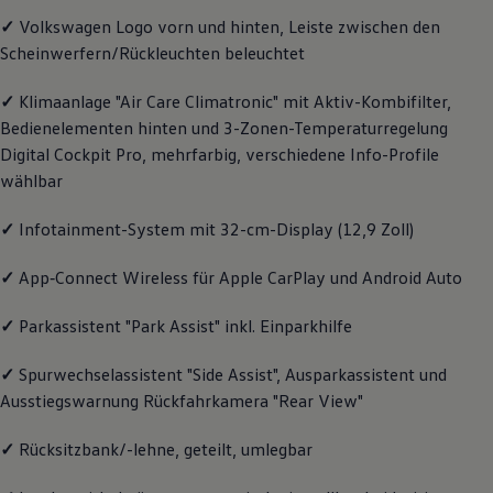
Motorenöl und Flüssigkeiten
✓
Volkswagen
Logo vorn und hinten, Leiste zwischen den
Räder und Reifen
Scheinwerfern/Rückleuchten beleuchtet
Pannen- und Unfallhilfe
Economy Service
Volkswagen Teile
✓
Klimaanlage "Air Care Climatronic" mit Aktiv-Kombifilter,
Zubehör
Bedienelementen hinten und 3-Zonen-Temperaturregelung
Modellspezifisches Zubehör
Digital Cockpit Pro, mehrfarbig, verschiedene Info-Profile
Schutz und Pflege
Transport
wählbar
Entertainment und Elektronik
Individualisieren
✓
Infotainment-System mit 32-cm-Display (12,9 Zoll)
Wallbox und Ladekabel
Digitale Extras
Dienste für Ihr Modell finden
✓
App‑Connect
Wireless für Apple
CarPlay
und
Android
Auto
Volkswagen Apps, Login und Shop
Handy und Fahrzeug verbinden
✓
Parkassistent "Park Assist" inkl. Einparkhilfe
Updates für Software, Karten und Radio
Über Ihr Auto
Vorgängermodelle
✓
Spurwechselassistent "Side Assist", Ausparkassistent und
Kundeninformationen
Ausstiegswarnung Rückfahrkamera "Rear View"
Volkswagen Kundenbetreuung
Warn- und Kontrollleuchten
✓
Rücksitzbank/-lehne, geteilt, umlegbar
Assistenzsysteme
Digitale Betriebsanleitung
Live Beratung