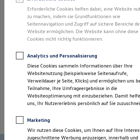
Reifenpakete
Leasing
Erforderliche Cookies helfen dabei, eine Website nu
Leasing-Angebote
zu machen, indem sie Grundfunktionen wie
Mehr Raum für alle(s).
Gebrauchtwagen Leasing
Seitennavigation und Zugriff auf sichere Bereiche de
Junge Gebrauchtwagen-Leasing
Elektroauto Leasing
Website ermöglichen. Die Website kann ohne diese
Der Tayron.
Kleinwagen-Leasing
Cookies nicht richtig funktionieren.
Leasing ohne Anzahlung
Finanzierung
Autokredit mit Schlussrate
Analytics und Personalisierung
Versicherungen und Garantien
Kfz-Versicherung
Diese Cookies sammeln Informationen über Ihre
Restschuldversicherungen
Websitenutzung (beispielsweise Seitenaufrufe,
Garantien
Verweildauer je Seite, Klicks) und ermöglichen uns b
Wartungsverträge
Geschäftskunden
Teilnahme, Ihre Umfrageergebnisse in die
Professional Class bei Volkswagen
Websiteoptimierung mit einzubeziehen. Damit helfe
Großkunden
uns, Ihr Nutzererlebnis persönlich auf Sie zuzuschne
Behörden
Direktkunden
(
Impressum & Rechtliches
)
Sonderfahrzeuge
Marketing
Anpfiff zum Gewinn
Elektromobilität
Wir nutzen diese Cookies, um Ihnen auf Ihre Intere
Elektroautos
zugeschnittene Werbung anzuzeigen, innerhalb und
ID. Tutorials