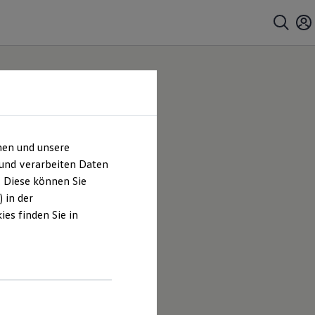
hen und unsere
 und verarbeiten Daten
. Diese können Sie
 in der
es finden Sie in