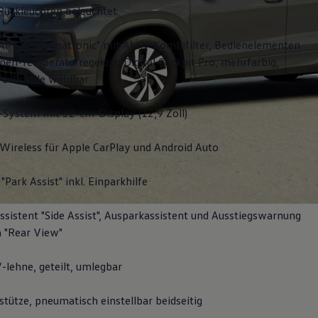
Rückleuchten beleuchtet
Air Care Climatronic" mit Aktiv-Kombifilter, Bedienelementen
nen-Temperaturregelung Digital Cockpit Pro, mehrfarbig,
fo-Profile wählbar
-System mit 32-cm-Display (12,9 Zoll)
Wireless für Apple
CarPlay
und
Android
Auto
"Park Assist" inkl. Einparkhilfe
sistent "Side Assist", Ausparkassistent und Ausstiegswarnung
 "Rear View"
-lehne, geteilt, umlegbar
tütze, pneumatisch einstellbar beidseitig