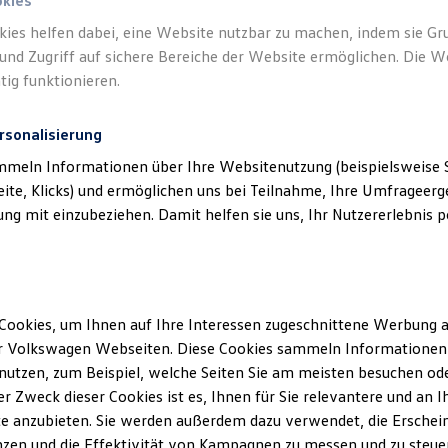
okies
kies helfen dabei, eine Website nutzbar zu machen, indem sie G
und Zugriff auf sichere Bereiche der Website ermöglichen. Die W
tig funktionieren.
rsonalisierung
mmeln Informationen über Ihre Websitenutzung (beispielsweise S
eite, Klicks) und ermöglichen uns bei Teilnahme, Ihre Umfrageerge
g mit einzubeziehen. Damit helfen sie uns, Ihr Nutzererlebnis pe
Cookies, um Ihnen auf Ihre Interessen zugeschnittene Werbung a
r Volkswagen Webseiten. Diese Cookies sammeln Informationen 
utzen, zum Beispiel, welche Seiten Sie am meisten besuchen oder
r Zweck dieser Cookies ist es, Ihnen für Sie relevantere und an I
e anzubieten. Sie werden außerdem dazu verwendet, die Erschein
zen und die Effektivität von Kampagnen zu messen und zu steuern