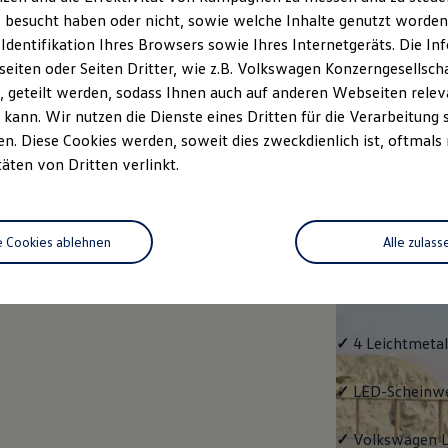
 besucht haben oder nicht, sowie welche Inhalte genutzt worden s
rzeugangebot
Servicetermin buchen
rdern
 Identifikation Ihres Browsers sowie Ihres Internetgeräts. Die 
iten oder Seiten Dritter, wie z.B. Volkswagen Konzerngesellsch
 geteilt werden, sodass Ihnen auch auf anderen Webseiten rel
kann. Wir nutzen die Dienste eines Dritten für die Verarbeitung 
. Diese Cookies werden, soweit dies zweckdienlich ist, oftmals
Life
täten von Dritten verlinkt.
Life
e Cookies ablehnen
Alle zulass
Klassiker mit V
Serienausstattu
Ausrüstung.
✓
4 Leichtmetal
✓
LED-Scheinwer
✓
Volkswagen
L