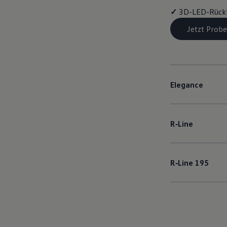
✓
3D-LED-Rück
Jetzt Probe
Elegance
R‑Line
R‑Line
195