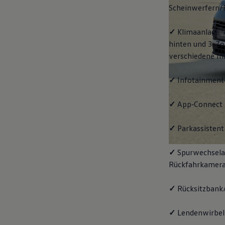
Scheinwerfern/
✓
Klimaanlage "
hinten und 3-Zo
verschiedene In
✓
Infotainment
✓
App‑Connect
✓
Parkassistent 
✓
Spurwechselas
Rückfahrkamera
✓
Rücksitzbank/
✓
Lendenwirbels