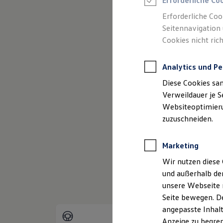
Erforderliche Co
Reifenpakete
Leasing
Erforderliche Coo
Leasing-Angebote
Seitennavigation 
Gebrauchtwagen Leasing
Cookies nicht rich
Junge Gebrauchtwagen-Leasing
Elektroauto Leasing
(
Impressum & Rechtliches
)
Kleinwagen-Leasing
Analytics und Pe
Leasing ohne Anzahlung
Finanzierung
Diese Cookies sa
Autokredit mit Schlussrate
Versicherungen und Garantien
Verweildauer je S
Kfz-Versicherung
Websiteoptimierun
Restschuldversicherungen
zuzuschneiden.
Garantien
Wartungsverträge
Geschäftskunden
Marketing
Professional Class bei Volkswagen
Großkunden
Wir nutzen diese 
Behörden
und außerhalb de
Direktkunden
Sonderfahrzeuge
unsere Webseite n
Anpfiff zum Gewinn
Seite bewegen. De
Elektromobilität
angepasste Inhalt
Elektroautos
ID. Tutorials
Anzeige zu begren