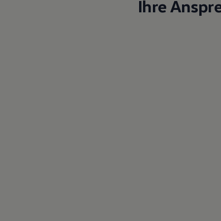
Ihre Anspr
Magazin
Lifestyle
Transport
Familie
Elektromobilität
Volkswagen R
Pannen- und Unfallhilfe
Volkswagen Kundenbetreuung