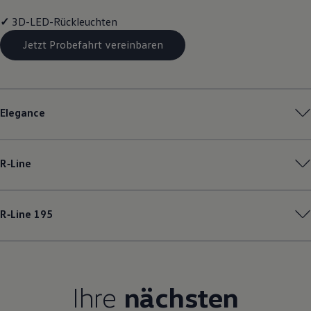
Magazin
✓
3D-LED-Rückleuchten
Lifestyle
Transport
Jetzt Probefahrt vereinbaren
Familie
Elektromobilität
Volkswagen R
Pannen- und Unfallhilfe
Volkswagen Kundenbetreuung
Elegance
R‑Line
R‑Line
195
Ihre
nächsten