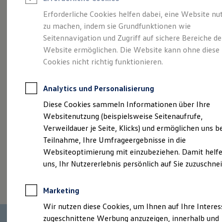
Reifenpakete
Leasing
Erforderliche Cookies helfen dabei, eine Website nu
Leasing-Angebote
zu machen, indem sie Grundfunktionen wie
Mehr Raum für alle(s).
Gebrauchtwagen Leasing
Seitennavigation und Zugriff auf sichere Bereiche de
Junge Gebrauchtwagen-Leasing
Elektroauto Leasing
Website ermöglichen. Die Website kann ohne diese
Der Tayron.
Kleinwagen-Leasing
Cookies nicht richtig funktionieren.
Leasing ohne Anzahlung
Finanzierung
Autokredit mit Schlussrate
Analytics und Personalisierung
Versicherungen und Garantien
Kfz-Versicherung
Diese Cookies sammeln Informationen über Ihre
Restschuldversicherungen
Websitenutzung (beispielsweise Seitenaufrufe,
Garantien
Verweildauer je Seite, Klicks) und ermöglichen uns b
Wartungsverträge
Geschäftskunden
Teilnahme, Ihre Umfrageergebnisse in die
Professional Class bei Volkswagen
Websiteoptimierung mit einzubeziehen. Damit helfe
Großkunden
uns, Ihr Nutzererlebnis persönlich auf Sie zuzuschne
Behörden
(
Impressum & Rechtliches
)
Direktkunden
Sonderfahrzeuge
Marketing
Anpfiff zum Gewinn
Elektromobilität
Wir nutzen diese Cookies, um Ihnen auf Ihre Intere
Elektroautos
zugeschnittene Werbung anzuzeigen, innerhalb und
ID. Tutorials