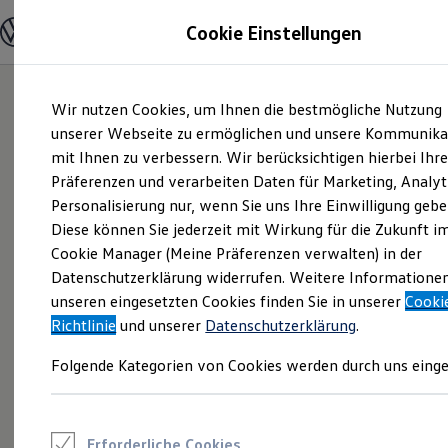
Modelle und Konfigurator
Cookie Einstellungen
Konfigurator
Modelle vergleichen
Konfiguration laden
Zum
Zum
Autosuche
Wir nutzen Cookies, um Ihnen die bestmögliche Nutzung
Hauptinhalt
Footer
Elektroautos
springen
springen
unserer Webseite zu ermöglichen und unsere Kommunika
ENERGY Sondermodelle
Nutzfahrzeuge
mit Ihnen zu verbessern. Wir berücksichtigen hierbei Ihr
SUV und CUV
Präferenzen und verarbeiten Daten für Marketing, Analyt
Familienautos
Personalisierung nur, wenn Sie uns Ihre Einwilligung gebe
Kombis
Kompaktwagen
Diese können Sie jederzeit mit Wirkung für die Zukunft i
Sportwagen
Cookie Manager (Meine Präferenzen verwalten) in der
Schnell verfügbare Fahrzeuge
Angebote und Produkte
Datenschutzerklärung widerrufen. Weitere Informatione
Aktuelle Angebote
unseren eingesetzten Cookies finden Sie in unserer
Cooki
E-Auto-Förderung
Richtlinie
und unserer
Datenschutzerklärung
.
Volkswagen Marktplatz
Die ENERGY Sondermodelle
Folgende Kategorien von Cookies werden durch uns einge
Junge Gebrauchtwagen und Gebrauchtwagen
Volkswagen Zertifizierte Gebrauchtwagen
Elektromobilität bei Gebrauchtwagen
Zubehör- und Serviceangebote
Saisonangebote
Erforderliche Cookies