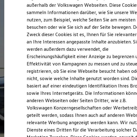
Elektrofahrzeugkonzepte
außerhalb der Volkswagen Webseiten. Diese Cookie
ID. EVERY1
sammeln Informationen darüber, wie Sie unsere We
Reichweite
nutzen, zum Beispiel, welche Seiten Sie am meisten
Reichweite der ID. Modelle
Reichweite im Winter
besuchen oder wie Sie sich auf der Seite bewegen. D
Rekuperation
Zweck dieser Cookies ist es, Ihnen für Sie relevante
Laden
an Ihre Interessen angepasste Inhalte anzubieten. S
Laden unterwegs
Laden Zuhause
werden außerdem dazu verwendet, die
Ladestationen finden
Erscheinungshäufigkeit einer Anzeige zu begrenzen 
Ladezeitensimulator
Effektivität von Kampagnen zu messen und zu steue
Batterie
Sicherheit
registrieren, ob Sie eine Webseite besucht haben od
Garantie und Lebensdauer
nicht, sowie welche Inhalte genutzt worden sind. Di
Nachhaltigkeit
basiert auf einer eindeutigen Identifikation Ihres B
Technologie
Kosten und Kauf
sowie Ihres Internetgeräts. Die Informationen kön
Verbrauchskosten
anderen Webseiten oder Seiten Dritter, wie z.B.
Kaufoptionen
Volkswagen Konzerngesellschaften oder Werbetrei
E-Auto-Förderung
Software und Konnektivität
geteilt werden, sodass Ihnen auch auf anderen Web
Die ID. Software 6
relevante Werbung angezeigt werden kann. Wir nut
ID. Software Versionen und Updates
Dienste eines Dritten für die Verarbeitung solcher D
Digitale Extras
Schnittstellen zu Ihrem ID.