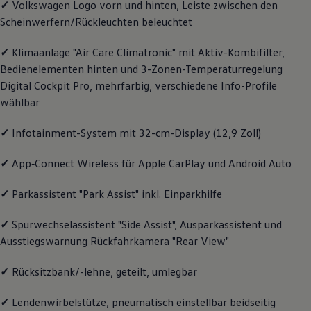
✓
Volkswagen
Logo vorn und hinten, Leiste zwischen den
Motorenöl und Flüssigkeiten
Scheinwerfern/Rückleuchten beleuchtet
Räder und Reifen
Pannen- und Unfallhilfe
Economy Service
✓
Klimaanlage "Air Care Climatronic" mit Aktiv-Kombifilter,
Volkswagen Teile
Bedienelementen hinten und 3-Zonen-Temperaturregelung
Zubehör
Digital Cockpit Pro, mehrfarbig, verschiedene Info-Profile
Modellspezifisches Zubehör
Schutz und Pflege
wählbar
Transport
Entertainment und Elektronik
✓
Infotainment-System mit 32-cm-Display (12,9 Zoll)
Individualisieren
Wallbox und Ladekabel
Digitale Extras
✓
App‑Connect
Wireless für Apple
CarPlay
und
Android
Auto
Dienste für Ihr Modell finden
Volkswagen Apps, Login und Shop
✓
Parkassistent "Park Assist" inkl. Einparkhilfe
Handy und Fahrzeug verbinden
Updates für Software, Karten und Radio
Über Ihr Auto
✓
Spurwechselassistent "Side Assist", Ausparkassistent und
Vorgängermodelle
Ausstiegswarnung Rückfahrkamera "Rear View"
Kundeninformationen
Volkswagen Kundenbetreuung
✓
Rücksitzbank/-lehne, geteilt, umlegbar
Warn- und Kontrollleuchten
Assistenzsysteme
Digitale Betriebsanleitung
✓
Lendenwirbelstütze, pneumatisch einstellbar beidseitig
Live Beratung