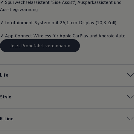
✓
Spurwechselassistent "Side Assist", Ausparkassistent und
Magazin
Ausstiegswarnung
Lifestyle
Transport
Familie
✓
Infotainment-System mit 26,1-cm-Display (10,3 Zoll)
Elektromobilität
Volkswagen R
✓
App‑Connect
Wireless für Apple
CarPlay
und
Android
Auto
Pannen- und Unfallhilfe
Volkswagen Kundenbetreuung
Jetzt Probefahrt vereinbaren
Life
Style
R‑Line