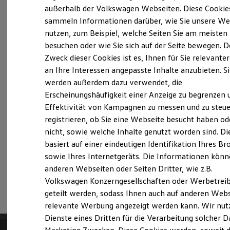
Probefahrt vereinbaren
Elektrofahrzeugkonzepte
außerhalb der Volkswagen Webseiten. Diese Cookie
ID. EVERY1
sammeln Informationen darüber, wie Sie unsere We
Reichweite
nutzen, zum Beispiel, welche Seiten Sie am meisten
Reichweite der ID. Modelle
Reichweite im Winter
besuchen oder wie Sie sich auf der Seite bewegen. D
Rekuperation
Zweck dieser Cookies ist es, Ihnen für Sie relevante
Fahrzeugangebot anfordern
Laden
an Ihre Interessen angepasste Inhalte anzubieten. S
Laden unterwegs
Laden Zuhause
werden außerdem dazu verwendet, die
Ladestationen finden
Erscheinungshäufigkeit einer Anzeige zu begrenzen 
Ladezeitensimulator
Effektivität von Kampagnen zu messen und zu steue
Batterie
Servicetermin buchen
Sicherheit
registrieren, ob Sie eine Webseite besucht haben od
Garantie und Lebensdauer
nicht, sowie welche Inhalte genutzt worden sind. Di
Nachhaltigkeit
basiert auf einer eindeutigen Identifikation Ihres B
Technologie
Kosten und Kauf
sowie Ihres Internetgeräts. Die Informationen kön
Verbrauchskosten
anderen Webseiten oder Seiten Dritter, wie z.B.
Serviceanfrage stellen
Kaufoptionen
Volkswagen Konzerngesellschaften oder Werbetrei
E-Auto-Förderung
Software und Konnektivität
geteilt werden, sodass Ihnen auch auf anderen Web
Die ID. Software 6
relevante Werbung angezeigt werden kann. Wir nut
ID. Software Versionen und Updates
Dienste eines Dritten für die Verarbeitung solcher D
Digitale Extras
Schnittstellen zu Ihrem ID.