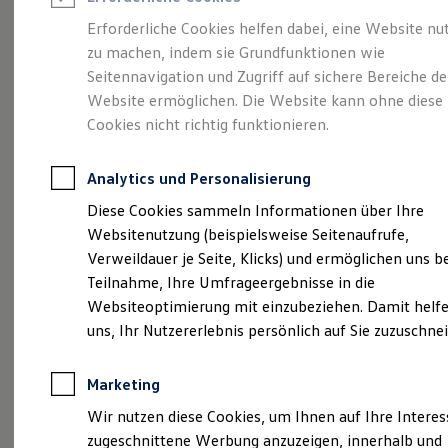
Reifenpakete
Leasing
Erforderliche Cookies helfen dabei, eine Website nu
Leasing-Angebote
zu machen, indem sie Grundfunktionen wie
Der T-Roc
Gebrauchtwagen Leasing
Seitennavigation und Zugriff auf sichere Bereiche de
Junge Gebrauchtwagen-Leasing
Elektroauto Leasing
Website ermöglichen. Die Website kann ohne diese
Kleinwagen-Leasing
Cookies nicht richtig funktionieren.
Leasing ohne Anzahlung
Finanzierung
Autokredit mit Schlussrate
Analytics und Personalisierung
Versicherungen und Garantien
Kfz-Versicherung
Diese Cookies sammeln Informationen über Ihre
Restschuldversicherungen
Websitenutzung (beispielsweise Seitenaufrufe,
Garantien
Verweildauer je Seite, Klicks) und ermöglichen uns b
Wartungsverträge
Geschäftskunden
Teilnahme, Ihre Umfrageergebnisse in die
Professional Class bei Volkswagen
Websiteoptimierung mit einzubeziehen. Damit helfe
Großkunden
(
Impressum & Rechtliches
)
uns, Ihr Nutzererlebnis persönlich auf Sie zuzuschne
Behörden
Direktkunden
Sonderfahrzeuge
Marketing
Anpfiff zum Gewinn
Elektromobilität
Wir nutzen diese Cookies, um Ihnen auf Ihre Intere
Elektroautos
zugeschnittene Werbung anzuzeigen, innerhalb und
ID. Tutorials