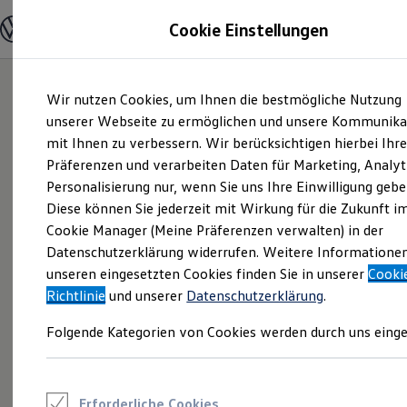
Modelle und Konfigurator
Cookie Einstellungen
Konfigurator
Modelle vergleichen
Konfiguration laden
Zum
Zum
Autosuche
Wir nutzen Cookies, um Ihnen die bestmögliche Nutzung
Hauptinhalt
Footer
Elektroautos
springen
springen
unserer Webseite zu ermöglichen und unsere Kommunika
ENERGY Sondermodelle
Nutzfahrzeuge
mit Ihnen zu verbessern. Wir berücksichtigen hierbei Ihr
SUV und CUV
Präferenzen und verarbeiten Daten für Marketing, Analyt
Familienautos
Personalisierung nur, wenn Sie uns Ihre Einwilligung gebe
Kombis
Kompaktwagen
Diese können Sie jederzeit mit Wirkung für die Zukunft i
Sportwagen
Cookie Manager (Meine Präferenzen verwalten) in der
Schnell verfügbare Fahrzeuge
Angebote und Produkte
Datenschutzerklärung widerrufen. Weitere Informatione
Aktuelle Angebote
unseren eingesetzten Cookies finden Sie in unserer
Cooki
E-Auto-Förderung
Richtlinie
und unserer
Datenschutzerklärung
.
Volkswagen Marktplatz
Die ENERGY Sondermodelle
Folgende Kategorien von Cookies werden durch uns einge
Junge Gebrauchtwagen und Gebrauchtwagen
Volkswagen Zertifizierte Gebrauchtwagen
Elektromobilität bei Gebrauchtwagen
Zubehör- und Serviceangebote
Saisonangebote
Erforderliche Cookies