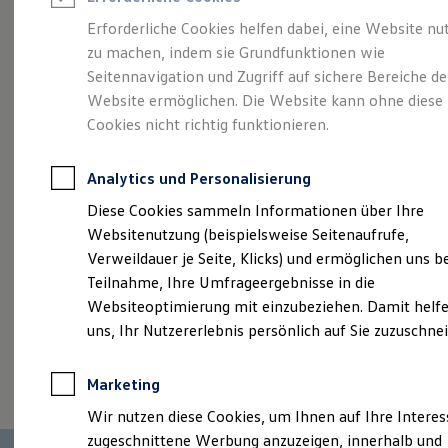
Reifenpakete
Leasing
Erforderliche Cookies helfen dabei, eine Website nu
Leasing-Angebote
zu machen, indem sie Grundfunktionen wie
Mehr Raum für alle(s).
Gebrauchtwagen Leasing
Seitennavigation und Zugriff auf sichere Bereiche de
Junge Gebrauchtwagen-Leasing
Elektroauto Leasing
Website ermöglichen. Die Website kann ohne diese
Der Tayron.
Kleinwagen-Leasing
Cookies nicht richtig funktionieren.
Leasing ohne Anzahlung
Finanzierung
Autokredit mit Schlussrate
Analytics und Personalisierung
Versicherungen und Garantien
Kfz-Versicherung
Diese Cookies sammeln Informationen über Ihre
Restschuldversicherungen
Websitenutzung (beispielsweise Seitenaufrufe,
Garantien
Verweildauer je Seite, Klicks) und ermöglichen uns b
Wartungsverträge
Geschäftskunden
Teilnahme, Ihre Umfrageergebnisse in die
Professional Class bei Volkswagen
Websiteoptimierung mit einzubeziehen. Damit helfe
Großkunden
uns, Ihr Nutzererlebnis persönlich auf Sie zuzuschne
Behörden
Direktkunden
(
Impressum & Rechtliches
)
Sonderfahrzeuge
Marketing
Anpfiff zum Gewinn
Elektromobilität
Wir nutzen diese Cookies, um Ihnen auf Ihre Intere
Elektroautos
zugeschnittene Werbung anzuzeigen, innerhalb und
ID. Tutorials