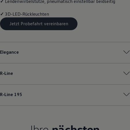
✓
Lendenwirbelstütze, pneumatisch einstellbar beidseitig
Magazin
Lifestyle
✓
3D-LED-Rückleuchten
Transport
Familie
Jetzt Probefahrt vereinbaren
Elektromobilität
Volkswagen R
Pannen- und Unfallhilfe
Volkswagen Kundenbetreuung
Elegance
R‑Line
R‑Line
195
Ihre
nächsten