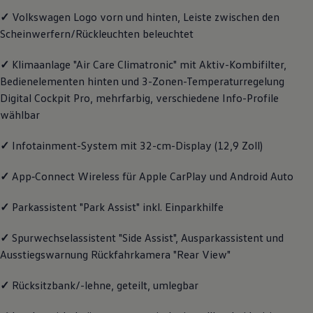
Motorenöl und Flüssigkeiten
✓
Volkswagen
Logo vorn und hinten, Leiste zwischen den
Räder und Reifen
Scheinwerfern/Rückleuchten beleuchtet
Pannen- und Unfallhilfe
Economy Service
Volkswagen Teile
✓
Klimaanlage "Air Care Climatronic" mit Aktiv-Kombifilter,
Zubehör
Bedienelementen hinten und 3-Zonen-Temperaturregelung
Modellspezifisches Zubehör
Digital Cockpit Pro, mehrfarbig, verschiedene Info-Profile
Schutz und Pflege
Transport
wählbar
Entertainment und Elektronik
Individualisieren
✓
Infotainment-System mit 32-cm-Display (12,9 Zoll)
Wallbox und Ladekabel
Digitale Extras
Dienste für Ihr Modell finden
✓
App‑Connect
Wireless für Apple
CarPlay
und
Android
Auto
Volkswagen Apps, Login und Shop
Handy und Fahrzeug verbinden
✓
Parkassistent "Park Assist" inkl. Einparkhilfe
Updates für Software, Karten und Radio
Über Ihr Auto
Vorgängermodelle
✓
Spurwechselassistent "Side Assist", Ausparkassistent und
Kundeninformationen
Ausstiegswarnung Rückfahrkamera "Rear View"
Volkswagen Kundenbetreuung
Warn- und Kontrollleuchten
✓
Rücksitzbank/-lehne, geteilt, umlegbar
Assistenzsysteme
Digitale Betriebsanleitung
Live Beratung