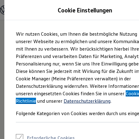
Modelle und Konfigurator
Cookie Einstellungen
Konfigurator
Modelle vergleichen
Konfiguration laden
Zum
Zum
Autosuche
Wir nutzen Cookies, um Ihnen die bestmögliche Nutzung
Hauptinhalt
Footer
Elektroautos
springen
springen
unserer Webseite zu ermöglichen und unsere Kommunika
ENERGY Sondermodelle
Nutzfahrzeuge
mit Ihnen zu verbessern. Wir berücksichtigen hierbei Ihr
SUV und CUV
Präferenzen und verarbeiten Daten für Marketing, Analyt
Familienautos
Personalisierung nur, wenn Sie uns Ihre Einwilligung gebe
Kombis
Kompaktwagen
Diese können Sie jederzeit mit Wirkung für die Zukunft i
Sportwagen
Cookie Manager (Meine Präferenzen verwalten) in der
Schnell verfügbare Fahrzeuge
Angebote und Produkte
Datenschutzerklärung widerrufen. Weitere Informatione
Aktuelle Angebote
unseren eingesetzten Cookies finden Sie in unserer
Cooki
E-Auto-Förderung
Richtlinie
und unserer
Datenschutzerklärung
.
Volkswagen Marktplatz
Die ENERGY Sondermodelle
Folgende Kategorien von Cookies werden durch uns einge
Junge Gebrauchtwagen und Gebrauchtwagen
Volkswagen Zertifizierte Gebrauchtwagen
Elektromobilität bei Gebrauchtwagen
Zubehör- und Serviceangebote
Saisonangebote
Erforderliche Cookies