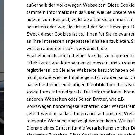
Elektrofahrzeugkonzepte
außerhalb der Volkswagen Webseiten. Diese Cookie
ID. EVERY1
sammeln Informationen darüber, wie Sie unsere We
Reichweite
nutzen, zum Beispiel, welche Seiten Sie am meisten
Reichweite der ID. Modelle
Reichweite im Winter
besuchen oder wie Sie sich auf der Seite bewegen. D
Rekuperation
Zweck dieser Cookies ist es, Ihnen für Sie relevante
Laden
an Ihre Interessen angepasste Inhalte anzubieten. S
Laden unterwegs
Laden Zuhause
werden außerdem dazu verwendet, die
Ladestationen finden
Erscheinungshäufigkeit einer Anzeige zu begrenzen 
Ladezeitensimulator
Effektivität von Kampagnen zu messen und zu steue
Batterie
Sicherheit
registrieren, ob Sie eine Webseite besucht haben od
Garantie und Lebensdauer
nicht, sowie welche Inhalte genutzt worden sind. Di
Nachhaltigkeit
basiert auf einer eindeutigen Identifikation Ihres B
Technologie
Kosten und Kauf
sowie Ihres Internetgeräts. Die Informationen kön
Verbrauchskosten
anderen Webseiten oder Seiten Dritter, wie z.B.
Kaufoptionen
Volkswagen Konzerngesellschaften oder Werbetrei
E-Auto-Förderung
Software und Konnektivität
geteilt werden, sodass Ihnen auch auf anderen Web
Die ID. Software 6
relevante Werbung angezeigt werden kann. Wir nut
ID. Software Versionen und Updates
Dienste eines Dritten für die Verarbeitung solcher D
Digitale Extras
Schnittstellen zu Ihrem ID.