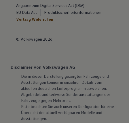
Angaben zum Digital Services Act (DSA)
EU Data Act
Produktsicherheitsinformationen
Vertrag Widerrufen
© Volkswagen 2026
Disclaimer von Volkswagen AG
Die in dieser Darstellung gezeigten Fahrzeuge und
Ausstattungen können in einzelnen Details vom
aktuellen deutschen Lieferprogramm abweichen.
Abgebildet sind teilweise Sonderausstattungen der
Fahrzeuge gegen Mehrpreis.
Bitte beachten Sie auch unseren Konfigurator für eine
Übersicht der aktuell verfügbaren Modelle und
Ausstattungen.
Die angegebenen Verbrauchs- und Emissionswerte