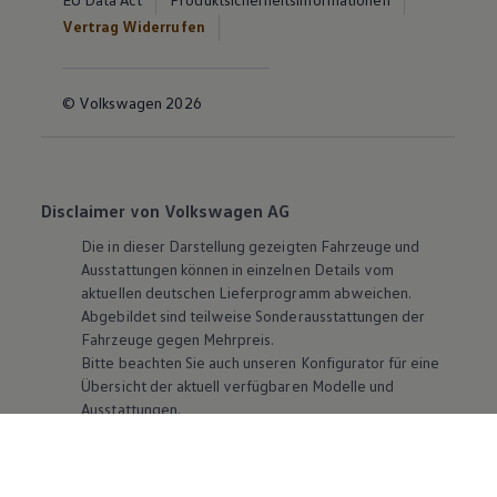
Vertrag Widerrufen
© Volkswagen 2026
Disclaimer von Volkswagen AG
Die in dieser Darstellung gezeigten Fahrzeuge und
Ausstattungen können in einzelnen Details vom
aktuellen deutschen Lieferprogramm abweichen.
Abgebildet sind teilweise Sonderausstattungen der
Fahrzeuge gegen Mehrpreis.
Bitte beachten Sie auch unseren Konfigurator für eine
Übersicht der aktuell verfügbaren Modelle und
Ausstattungen.
Die angegebenen Verbrauchs- und Emissionswerte
beziehen sich nicht auf ein einzelnes Fahrzeug und sind
nicht Bestandteil des Angebots, sondern dienen allein