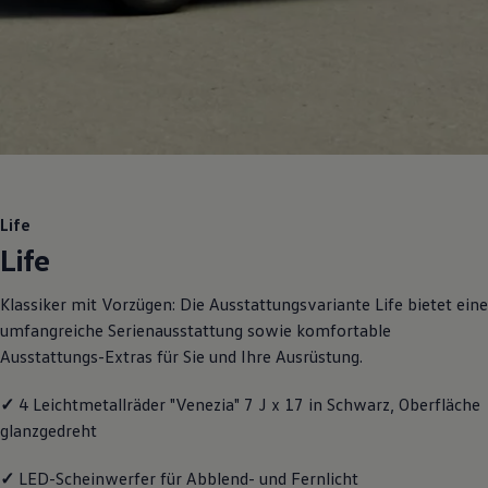
Motorenöl und Flüssigkeiten
Räder und Reifen
Pannen- und Unfallhilfe
Economy Service
Volkswagen Teile
Zubehör
Modellspezifisches Zubehör
Schutz und Pflege
Transport
Entertainment und Elektronik
Individualisieren
Life
Wallbox und Ladekabel
Life
Digitale Extras
Dienste für Ihr Modell finden
Volkswagen Apps, Login und Shop
Klassiker mit Vorzügen: Die Ausstattungsvariante Life bietet eine
Handy und Fahrzeug verbinden
umfangreiche Serienausstattung sowie komfortable
Updates für Software, Karten und Radio
Über Ihr Auto
Ausstattungs-Extras für Sie und Ihre Ausrüstung.
Vorgängermodelle
Kundeninformationen
✓
4 Leichtmetallräder "Venezia" 7 J x 17 in Schwarz, Oberfläche
Volkswagen Kundenbetreuung
Warn- und Kontrollleuchten
glanzgedreht
Assistenzsysteme
Digitale Betriebsanleitung
✓
LED-Scheinwerfer für Abblend- und Fernlicht
Live Beratung