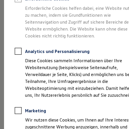
Reifenpakete
Leasing
Erforderliche Cookies helfen dabei, eine Website nu
Leasing-Angebote
zu machen, indem sie Grundfunktionen wie
Mehr Raum für alle(s).
Gebrauchtwagen Leasing
Seitennavigation und Zugriff auf sichere Bereiche de
Junge Gebrauchtwagen-Leasing
Elektroauto Leasing
Website ermöglichen. Die Website kann ohne diese
Der Tayron.
Kleinwagen-Leasing
Cookies nicht richtig funktionieren.
Leasing ohne Anzahlung
Finanzierung
Autokredit mit Schlussrate
Analytics und Personalisierung
Versicherungen und Garantien
Kfz-Versicherung
Diese Cookies sammeln Informationen über Ihre
Restschuldversicherungen
Websitenutzung (beispielsweise Seitenaufrufe,
Garantien
Verweildauer je Seite, Klicks) und ermöglichen uns b
Wartungsverträge
Geschäftskunden
Teilnahme, Ihre Umfrageergebnisse in die
Professional Class bei Volkswagen
Websiteoptimierung mit einzubeziehen. Damit helfe
Großkunden
uns, Ihr Nutzererlebnis persönlich auf Sie zuzuschne
Behörden
(
Impressum & Rechtliches
)
Direktkunden
Sonderfahrzeuge
Marketing
Anpfiff zum Gewinn
Elektromobilität
Wir nutzen diese Cookies, um Ihnen auf Ihre Intere
Elektroautos
zugeschnittene Werbung anzuzeigen, innerhalb und
ID. Tutorials