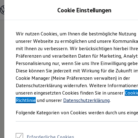
Modelle und Konfigurator
Cookie Einstellungen
Konfigurator
Modelle vergleichen
Konfiguration laden
Zum
Zum
Autosuche
Wir nutzen Cookies, um Ihnen die bestmögliche Nutzung
Hauptinhalt
Footer
Elektroautos
springen
springen
unserer Webseite zu ermöglichen und unsere Kommunika
ENERGY Sondermodelle
Nutzfahrzeuge
mit Ihnen zu verbessern. Wir berücksichtigen hierbei Ihr
SUV und CUV
Präferenzen und verarbeiten Daten für Marketing, Analyt
Familienautos
Personalisierung nur, wenn Sie uns Ihre Einwilligung gebe
Kombis
Kompaktwagen
Diese können Sie jederzeit mit Wirkung für die Zukunft i
Sportwagen
Cookie Manager (Meine Präferenzen verwalten) in der
Schnell verfügbare Fahrzeuge
Angebote und Produkte
Datenschutzerklärung widerrufen. Weitere Informatione
Aktuelle Angebote
unseren eingesetzten Cookies finden Sie in unserer
Cooki
E-Auto-Förderung
Richtlinie
und unserer
Datenschutzerklärung
.
Volkswagen Marktplatz
Die ENERGY Sondermodelle
Folgende Kategorien von Cookies werden durch uns einge
Junge Gebrauchtwagen und Gebrauchtwagen
Volkswagen Zertifizierte Gebrauchtwagen
Elektromobilität bei Gebrauchtwagen
Zubehör- und Serviceangebote
Saisonangebote
Erforderliche Cookies