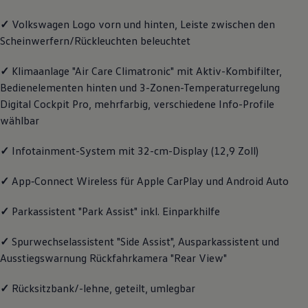
Magazin
✓
Volkswagen
Logo vorn und hinten, Leiste zwischen den
Lifestyle
Transport
Scheinwerfern/Rückleuchten beleuchtet
Familie
Elektromobilität
✓
Klimaanlage "Air Care Climatronic" mit Aktiv-Kombifilter,
Volkswagen R
Pannen- und Unfallhilfe
Bedienelementen hinten und 3-Zonen-Temperaturregelung
Volkswagen Kundenbetreuung
Digital Cockpit Pro, mehrfarbig, verschiedene Info-Profile
wählbar
✓
Infotainment-System mit 32-cm-Display (12,9 Zoll)
✓
App‑Connect
Wireless für Apple
CarPlay
und
Android
Auto
✓
Parkassistent "Park Assist" inkl. Einparkhilfe
✓
Spurwechselassistent "Side Assist", Ausparkassistent und
Ausstiegswarnung Rückfahrkamera "Rear View"
✓
Rücksitzbank/-lehne, geteilt, umlegbar