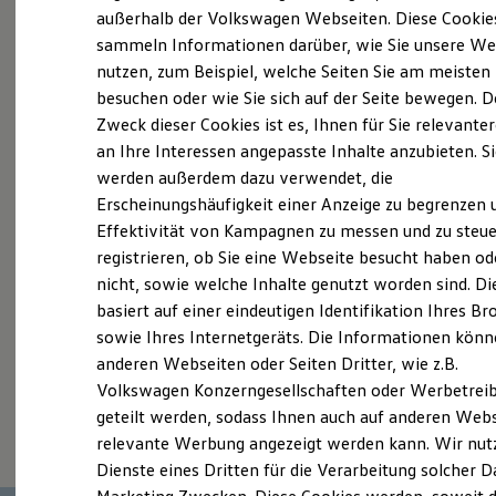
Elektrofahrzeugkonzepte
außerhalb der Volkswagen Webseiten. Diese Cookie
Probefahrt vereinbaren
ID. EVERY1
sammeln Informationen darüber, wie Sie unsere We
Reichweite
nutzen, zum Beispiel, welche Seiten Sie am meisten
Reichweite der ID. Modelle
Reichweite im Winter
besuchen oder wie Sie sich auf der Seite bewegen. D
Rekuperation
Zweck dieser Cookies ist es, Ihnen für Sie relevante
Laden
an Ihre Interessen angepasste Inhalte anzubieten. S
Fahrzeugangebot anfordern
Laden unterwegs
Laden Zuhause
werden außerdem dazu verwendet, die
Ladestationen finden
Erscheinungshäufigkeit einer Anzeige zu begrenzen 
Ladezeitensimulator
Effektivität von Kampagnen zu messen und zu steue
Batterie
Sicherheit
registrieren, ob Sie eine Webseite besucht haben od
Garantie und Lebensdauer
Servicetermin buchen
nicht, sowie welche Inhalte genutzt worden sind. Di
Nachhaltigkeit
basiert auf einer eindeutigen Identifikation Ihres B
Technologie
Kosten und Kauf
sowie Ihres Internetgeräts. Die Informationen kön
Verbrauchskosten
anderen Webseiten oder Seiten Dritter, wie z.B.
Kaufoptionen
Volkswagen Konzerngesellschaften oder Werbetrei
E-Auto-Förderung
Serviceanfrage stellen
Software und Konnektivität
geteilt werden, sodass Ihnen auch auf anderen Web
Die ID. Software 6
relevante Werbung angezeigt werden kann. Wir nut
ID. Software Versionen und Updates
Dienste eines Dritten für die Verarbeitung solcher D
Digitale Extras
Schnittstellen zu Ihrem ID.