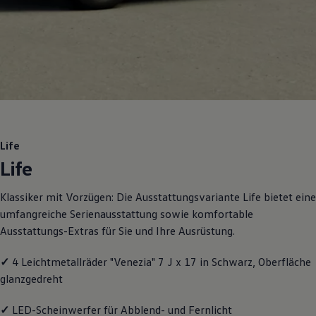
Motorenöl und Flüssigkeiten
Räder und Reifen
Pannen- und Unfallhilfe
Economy Service
Volkswagen Teile
Zubehör
Modellspezifisches Zubehör
Schutz und Pflege
Transport
Entertainment und Elektronik
Individualisieren
Life
Wallbox und Ladekabel
Life
Digitale Extras
Dienste für Ihr Modell finden
Volkswagen Apps, Login und Shop
Klassiker mit Vorzügen: Die Ausstattungsvariante Life bietet eine
Handy und Fahrzeug verbinden
umfangreiche Serienausstattung sowie komfortable
Updates für Software, Karten und Radio
Über Ihr Auto
Ausstattungs-Extras für Sie und Ihre Ausrüstung.
Vorgängermodelle
Kundeninformationen
✓
4 Leichtmetallräder "Venezia" 7 J x 17 in Schwarz, Oberfläche
Volkswagen Kundenbetreuung
Warn- und Kontrollleuchten
glanzgedreht
Assistenzsysteme
Digitale Betriebsanleitung
✓
LED-Scheinwerfer für Abblend- und Fernlicht
Live Beratung