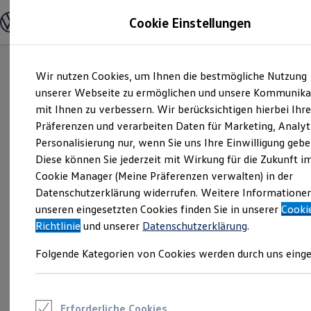
Modelle und Konfigurator
Cookie Einstellungen
Konfigurator
Modelle vergleichen
Konfiguration laden
Zum
Zum
Autosuche
Wir nutzen Cookies, um Ihnen die bestmögliche Nutzung
Hauptinhalt
Footer
Elektroautos
springen
springen
unserer Webseite zu ermöglichen und unsere Kommunika
ENERGY Sondermodelle
Nutzfahrzeuge
mit Ihnen zu verbessern. Wir berücksichtigen hierbei Ihr
SUV und CUV
Präferenzen und verarbeiten Daten für Marketing, Analyt
Familienautos
Personalisierung nur, wenn Sie uns Ihre Einwilligung gebe
Kombis
Kompaktwagen
Diese können Sie jederzeit mit Wirkung für die Zukunft i
Sportwagen
Cookie Manager (Meine Präferenzen verwalten) in der
Schnell verfügbare Fahrzeuge
Angebote und Produkte
Datenschutzerklärung widerrufen. Weitere Informatione
Aktuelle Angebote
unseren eingesetzten Cookies finden Sie in unserer
Cooki
E-Auto-Förderung
Richtlinie
und unserer
Datenschutzerklärung
.
Volkswagen Marktplatz
Die ENERGY Sondermodelle
Folgende Kategorien von Cookies werden durch uns einge
Junge Gebrauchtwagen und Gebrauchtwagen
Volkswagen Zertifizierte Gebrauchtwagen
Elektromobilität bei Gebrauchtwagen
Zubehör- und Serviceangebote
Saisonangebote
Erforderliche Cookies