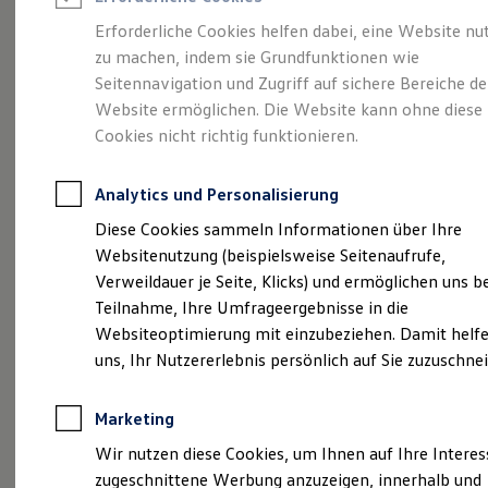
Reifenpakete
Leasing
Erforderliche Cookies helfen dabei, eine Website nu
Leasing-Angebote
zu machen, indem sie Grundfunktionen wie
Mehr Raum für alle(s).
Gebrauchtwagen Leasing
Seitennavigation und Zugriff auf sichere Bereiche de
Junge Gebrauchtwagen-Leasing
Elektroauto Leasing
Website ermöglichen. Die Website kann ohne diese
Der Tayron.
Kleinwagen-Leasing
Cookies nicht richtig funktionieren.
Leasing ohne Anzahlung
Finanzierung
Autokredit mit Schlussrate
Analytics und Personalisierung
Versicherungen und Garantien
Kfz-Versicherung
Diese Cookies sammeln Informationen über Ihre
Restschuldversicherungen
Websitenutzung (beispielsweise Seitenaufrufe,
Garantien
Verweildauer je Seite, Klicks) und ermöglichen uns b
Wartungsverträge
Geschäftskunden
Teilnahme, Ihre Umfrageergebnisse in die
Professional Class bei Volkswagen
Websiteoptimierung mit einzubeziehen. Damit helfe
Großkunden
uns, Ihr Nutzererlebnis persönlich auf Sie zuzuschne
Behörden
(
Impressum & Rechtliches
)
Direktkunden
Sonderfahrzeuge
Marketing
Anpfiff zum Gewinn
Elektromobilität
Wir nutzen diese Cookies, um Ihnen auf Ihre Intere
Elektroautos
zugeschnittene Werbung anzuzeigen, innerhalb und
ID. Tutorials