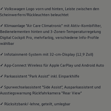
Magazin
✓
Volkswagen
Logo vorn und hinten, Leiste zwischen den
Lifestyle
Transport
Scheinwerfern/Rückleuchten beleuchtet
Familie
Elektromobilität
✓
Klimaanlage "Air Care Climatronic" mit Aktiv-Kombifilter,
Volkswagen R
Pannen- und Unfallhilfe
Bedienelementen hinten und 3-Zonen-Temperaturregelung
Volkswagen Kundenbetreuung
Digital Cockpit Pro, mehrfarbig, verschiedene Info-Profile
wählbar
✓
Infotainment-System mit 32-cm-Display (12,9 Zoll)
✓
App‑Connect
Wireless für Apple
CarPlay
und
Android
Auto
✓
Parkassistent "Park Assist" inkl. Einparkhilfe
✓
Spurwechselassistent "Side Assist", Ausparkassistent und
Ausstiegswarnung Rückfahrkamera "Rear View"
✓
Rücksitzbank/-lehne, geteilt, umlegbar