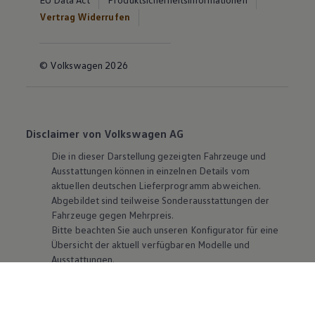
Vertrag Widerrufen
© Volkswagen 2026
Disclaimer von Volkswagen AG
Die in dieser Darstellung gezeigten Fahrzeuge und
Ausstattungen können in einzelnen Details vom
aktuellen deutschen Lieferprogramm abweichen.
Abgebildet sind teilweise Sonderausstattungen der
Fahrzeuge gegen Mehrpreis.
Bitte beachten Sie auch unseren Konfigurator für eine
Übersicht der aktuell verfügbaren Modelle und
Ausstattungen.
Die angegebenen Verbrauchs- und Emissionswerte
beziehen sich nicht auf ein einzelnes Fahrzeug und sind
nicht Bestandteil des Angebots, sondern dienen allein