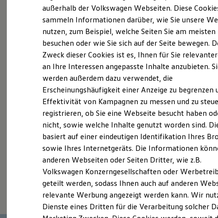
Elektrofahrzeugkonzepte
außerhalb der Volkswagen Webseiten. Diese Cookie
Probefahrt vereinbaren
ID. EVERY1
sammeln Informationen darüber, wie Sie unsere We
Reichweite
nutzen, zum Beispiel, welche Seiten Sie am meisten
Reichweite der ID. Modelle
Reichweite im Winter
besuchen oder wie Sie sich auf der Seite bewegen. D
Rekuperation
Zweck dieser Cookies ist es, Ihnen für Sie relevante
Laden
an Ihre Interessen angepasste Inhalte anzubieten. S
Fahrzeugangebot anfordern
Laden unterwegs
Laden Zuhause
werden außerdem dazu verwendet, die
Ladestationen finden
Erscheinungshäufigkeit einer Anzeige zu begrenzen 
Ladezeitensimulator
Effektivität von Kampagnen zu messen und zu steue
Batterie
Sicherheit
registrieren, ob Sie eine Webseite besucht haben od
Garantie und Lebensdauer
Servicetermin buchen
nicht, sowie welche Inhalte genutzt worden sind. Di
Nachhaltigkeit
basiert auf einer eindeutigen Identifikation Ihres B
Technologie
Kosten und Kauf
sowie Ihres Internetgeräts. Die Informationen kön
Verbrauchskosten
anderen Webseiten oder Seiten Dritter, wie z.B.
Kaufoptionen
Volkswagen Konzerngesellschaften oder Werbetrei
E-Auto-Förderung
Serviceanfrage stellen
Software und Konnektivität
geteilt werden, sodass Ihnen auch auf anderen Web
Die ID. Software 6
relevante Werbung angezeigt werden kann. Wir nut
ID. Software Versionen und Updates
Dienste eines Dritten für die Verarbeitung solcher D
Digitale Extras
Schnittstellen zu Ihrem ID.