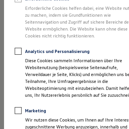
Reifenpakete
Leasing
Erforderliche Cookies helfen dabei, eine Website nu
Leasing-Angebote
zu machen, indem sie Grundfunktionen wie
Der T-Roc
Gebrauchtwagen Leasing
Seitennavigation und Zugriff auf sichere Bereiche de
Junge Gebrauchtwagen-Leasing
Elektroauto Leasing
Website ermöglichen. Die Website kann ohne diese
Kleinwagen-Leasing
Cookies nicht richtig funktionieren.
Leasing ohne Anzahlung
Finanzierung
Autokredit mit Schlussrate
Analytics und Personalisierung
Versicherungen und Garantien
Kfz-Versicherung
Diese Cookies sammeln Informationen über Ihre
Restschuldversicherungen
Websitenutzung (beispielsweise Seitenaufrufe,
Garantien
Verweildauer je Seite, Klicks) und ermöglichen uns b
Wartungsverträge
Geschäftskunden
Teilnahme, Ihre Umfrageergebnisse in die
Professional Class bei Volkswagen
Websiteoptimierung mit einzubeziehen. Damit helfe
Großkunden
uns, Ihr Nutzererlebnis persönlich auf Sie zuzuschne
Behörden
(
Impressum & Rechtliches
)
Direktkunden
Sonderfahrzeuge
Marketing
Anpfiff zum Gewinn
Elektromobilität
Wir nutzen diese Cookies, um Ihnen auf Ihre Intere
Elektroautos
zugeschnittene Werbung anzuzeigen, innerhalb und
ID. Tutorials