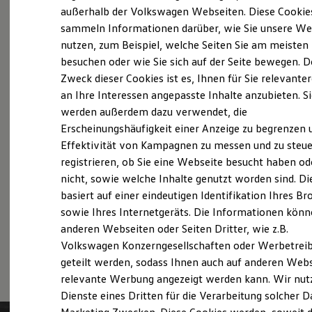
Elektrofahrzeugkonzepte
außerhalb der Volkswagen Webseiten. Diese Cookie
Probefahrt vereinbaren
ID. EVERY1
sammeln Informationen darüber, wie Sie unsere We
Reichweite
nutzen, zum Beispiel, welche Seiten Sie am meisten
Reichweite der ID. Modelle
Reichweite im Winter
besuchen oder wie Sie sich auf der Seite bewegen. D
Rekuperation
Zweck dieser Cookies ist es, Ihnen für Sie relevante
Laden
Fahrzeugangebot anfordern
an Ihre Interessen angepasste Inhalte anzubieten. S
Laden unterwegs
Laden Zuhause
werden außerdem dazu verwendet, die
Ladestationen finden
Erscheinungshäufigkeit einer Anzeige zu begrenzen 
Ladezeitensimulator
Effektivität von Kampagnen zu messen und zu steue
Batterie
Sicherheit
registrieren, ob Sie eine Webseite besucht haben od
Servicetermin buchen
Garantie und Lebensdauer
nicht, sowie welche Inhalte genutzt worden sind. Di
Nachhaltigkeit
basiert auf einer eindeutigen Identifikation Ihres B
Technologie
Kosten und Kauf
sowie Ihres Internetgeräts. Die Informationen kön
Verbrauchskosten
anderen Webseiten oder Seiten Dritter, wie z.B.
Kaufoptionen
Serviceanfrage stellen
Volkswagen Konzerngesellschaften oder Werbetrei
E-Auto-Förderung
Software und Konnektivität
geteilt werden, sodass Ihnen auch auf anderen Web
Die ID. Software 6
relevante Werbung angezeigt werden kann. Wir nut
ID. Software Versionen und Updates
Dienste eines Dritten für die Verarbeitung solcher D
Digitale Extras
Schnittstellen zu Ihrem ID.