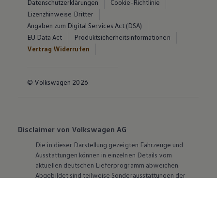
Datenschutzerklärungen
Cookie-Richtlinie
Lizenzhinweise Dritter
Angaben zum Digital Services Act (DSA)
EU Data Act
Produktsicherheitsinformationen
Vertrag Widerrufen
© Volkswagen 2026
Disclaimer von Volkswagen AG
Die in dieser Darstellung gezeigten Fahrzeuge und
Ausstattungen können in einzelnen Details vom
aktuellen deutschen Lieferprogramm abweichen.
Abgebildet sind teilweise Sonderausstattungen der
Fahrzeuge gegen Mehrpreis.
Bitte beachten Sie auch unseren Konfigurator für eine
Übersicht der aktuell verfügbaren Modelle und
Ausstattungen.