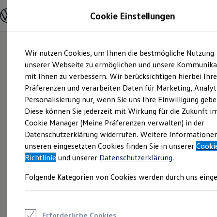
Modelle und Konfigurator
Cookie Einstellungen
Konfigurator
Modelle vergleichen
Konfiguration laden
Zum
Zum
Autosuche
Wir nutzen Cookies, um Ihnen die bestmögliche Nutzung
Hauptinhalt
Footer
Elektroautos
springen
springen
unserer Webseite zu ermöglichen und unsere Kommunika
ENERGY Sondermodelle
Nutzfahrzeuge
mit Ihnen zu verbessern. Wir berücksichtigen hierbei Ihr
SUV und CUV
Präferenzen und verarbeiten Daten für Marketing, Analyt
Familienautos
Personalisierung nur, wenn Sie uns Ihre Einwilligung gebe
Kombis
Kompaktwagen
Diese können Sie jederzeit mit Wirkung für die Zukunft i
Sportwagen
Cookie Manager (Meine Präferenzen verwalten) in der
Schnell verfügbare Fahrzeuge
Angebote und Produkte
Datenschutzerklärung widerrufen. Weitere Informatione
Aktuelle Angebote
unseren eingesetzten Cookies finden Sie in unserer
Cooki
E-Auto-Förderung
Richtlinie
und unserer
Datenschutzerklärung
.
Volkswagen Marktplatz
Die ENERGY Sondermodelle
Folgende Kategorien von Cookies werden durch uns einge
Junge Gebrauchtwagen und Gebrauchtwagen
Volkswagen Zertifizierte Gebrauchtwagen
Elektromobilität bei Gebrauchtwagen
Zubehör- und Serviceangebote
Saisonangebote
Erforderliche Cookies