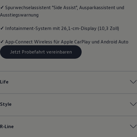
Magazin
✓
Spurwechselassistent "Side Assist", Ausparkassistent und
Lifestyle
Ausstiegswarnung
Transport
Familie
Elektromobilität
✓
Infotainment-System mit 26,1-cm-Display (10,3 Zoll)
Volkswagen R
Pannen- und Unfallhilfe
✓
App‑Connect
Wireless für Apple
CarPlay
und
Android
Auto
Volkswagen Kundenbetreuung
Jetzt Probefahrt vereinbaren
Life
Style
R‑Line