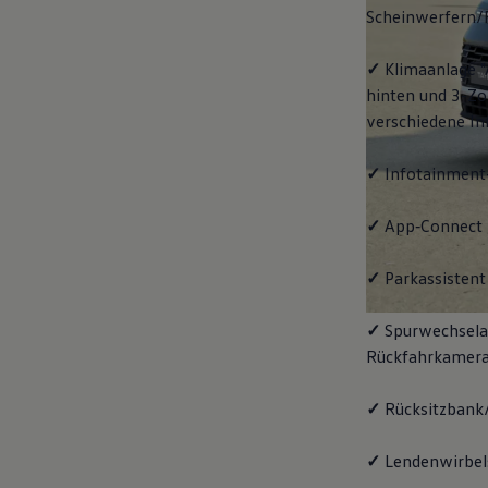
Scheinwerfern/
✓
Klimaanlage "
hinten und 3-Zo
verschiedene In
✓
Infotainment
✓
App‑Connect
✓
Parkassistent 
✓
Spurwechselas
Rückfahrkamera
✓
Rücksitzbank/
✓
Lendenwirbels