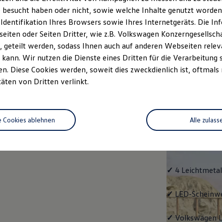
 besucht haben oder nicht, sowie welche Inhalte genutzt worden s
Fahrzeugangebot
Servi
anfordern
 Identifikation Ihres Browsers sowie Ihres Internetgeräts. Die 
iten oder Seiten Dritter, wie z.B. Volkswagen Konzerngesellsch
 geteilt werden, sodass Ihnen auch auf anderen Webseiten rel
kann. Wir nutzen die Dienste eines Dritten für die Verarbeitung 
. Diese Cookies werden, soweit dies zweckdienlich ist, oftmals
Life
täten von Dritten verlinkt.
Life
e Cookies ablehnen
Alle zulass
Klassiker mit V
Serienausstattu
Ausrüstung.
✓
4 Leichtmetal
✓
LED-Scheinwer
✓
Volkswagen
L