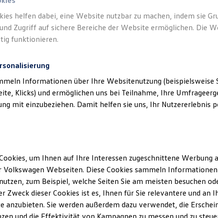
okies
kies helfen dabei, eine Website nutzbar zu machen, indem sie G
und Zugriff auf sichere Bereiche der Website ermöglichen. Die W
tig funktionieren.
rsonalisierung
mmeln Informationen über Ihre Websitenutzung (beispielsweise S
eite, Klicks) und ermöglichen uns bei Teilnahme, Ihre Umfrageerge
g mit einzubeziehen. Damit helfen sie uns, Ihr Nutzererlebnis pe
Cookies, um Ihnen auf Ihre Interessen zugeschnittene Werbung a
r Volkswagen Webseiten. Diese Cookies sammeln Informationen 
utzen, zum Beispiel, welche Seiten Sie am meisten besuchen oder
r Zweck dieser Cookies ist es, Ihnen für Sie relevantere und an I
e anzubieten. Sie werden außerdem dazu verwendet, die Erschein
zen und die Effektivität von Kampagnen zu messen und zu steuern