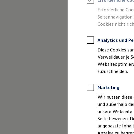
Erforderliche Co
Reifenpakete
Leasing
Erforderliche Coo
Leasing-Angebote
Seitennavigation 
Gebrauchtwagen Leasing
Cookies nicht rich
Junge Gebrauchtwagen-Leasing
Elektroauto Leasing
(
Impressum & Rechtliches
)
Kleinwagen-Leasing
Analytics und Pe
Leasing ohne Anzahlung
Finanzierung
Diese Cookies sa
Autokredit mit Schlussrate
Versicherungen und Garantien
Verweildauer je S
Kfz-Versicherung
Websiteoptimierun
Restschuldversicherungen
zuzuschneiden.
Garantien
Wartungsverträge
Geschäftskunden
Marketing
Professional Class bei Volkswagen
Großkunden
Wir nutzen diese 
Behörden
und außerhalb de
Direktkunden
Sonderfahrzeuge
unsere Webseite n
Anpfiff zum Gewinn
Seite bewegen. De
Elektromobilität
angepasste Inhalt
Elektroautos
ID. Tutorials
Anzeige zu begren