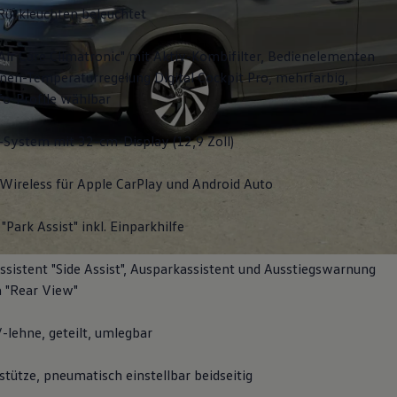
Rückleuchten beleuchtet
Air Care Climatronic" mit Aktiv-Kombifilter, Bedienelementen
nen-Temperaturregelung Digital Cockpit Pro, mehrfarbig,
fo-Profile wählbar
-System mit 32-cm-Display (12,9 Zoll)
Wireless für Apple
CarPlay
und
Android
Auto
"Park Assist" inkl. Einparkhilfe
sistent "Side Assist", Ausparkassistent und Ausstiegswarnung
 "Rear View"
-lehne, geteilt, umlegbar
tütze, pneumatisch einstellbar beidseitig