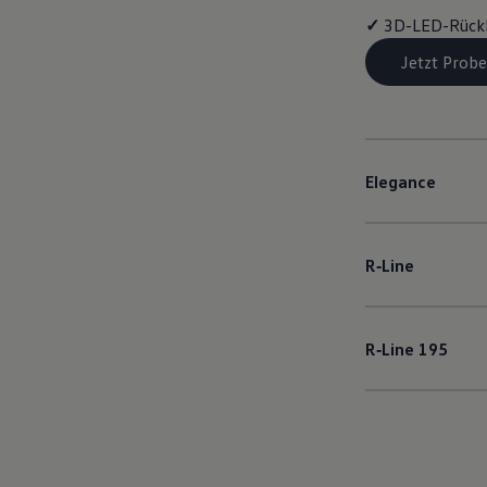
✓
3D-LED-Rück
Jetzt Probe
Elegance
R‑Line
R‑Line
195