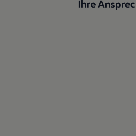
Ihre Anspre
Magazin
Lifestyle
Transport
Familie
Elektromobilität
Volkswagen R
Pannen- und Unfallhilfe
Volkswagen Kundenbetreuung