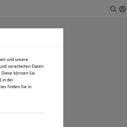
hen und unsere
 und verarbeiten Daten
. Diese können Sie
 in der
es finden Sie in