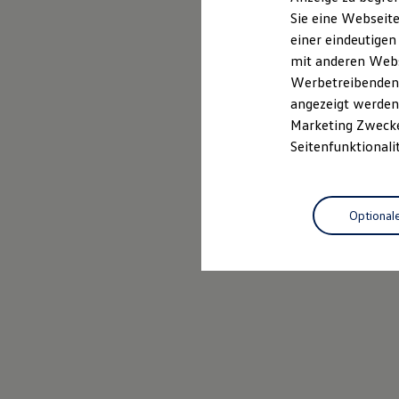
Elektrofahrzeugkonzepte
Sie eine Webseite
ID. EVERY1
Probefahrt vereinbaren
einer eindeutigen
Reichweite
Reichweite der ID. Modelle
mit anderen Webse
Reichweite im Winter
Werbetreibenden,
Rekuperation
angezeigt werden 
Laden
Laden unterwegs
Marketing Zwecken
Laden Zuhause
Seitenfunktionali
Ladestationen finden
Ladezeitensimulator
Batterie
Sicherheit
Optional
Garantie und Lebensdauer
Nachhaltigkeit
Technologie
Kosten und Kauf
Verbrauchskosten
Kaufoptionen
E-Auto-Förderung
Software und Konnektivität
Die ID. Software 6
ID. Software Versionen und Updates
Digitale Extras
Schnittstellen zu Ihrem ID.