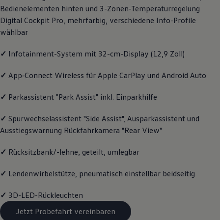
Bedienelementen hinten und 3-Zonen-Temperaturregelung
Magazin
Lifestyle
Digital Cockpit Pro, mehrfarbig, verschiedene Info-Profile
Transport
wählbar
Familie
Elektromobilität
Volkswagen R
✓
Infotainment-System mit 32-cm-Display (12,9 Zoll)
Pannen- und Unfallhilfe
Volkswagen Kundenbetreuung
✓
App‑Connect
Wireless für Apple
CarPlay
und
Android
Auto
✓
Parkassistent "Park Assist" inkl. Einparkhilfe
✓
Spurwechselassistent "Side Assist", Ausparkassistent und
Ausstiegswarnung Rückfahrkamera "Rear View"
✓
Rücksitzbank/-lehne, geteilt, umlegbar
✓
Lendenwirbelstütze, pneumatisch einstellbar beidseitig
✓
3D-LED-Rückleuchten
Jetzt Probefahrt vereinbaren