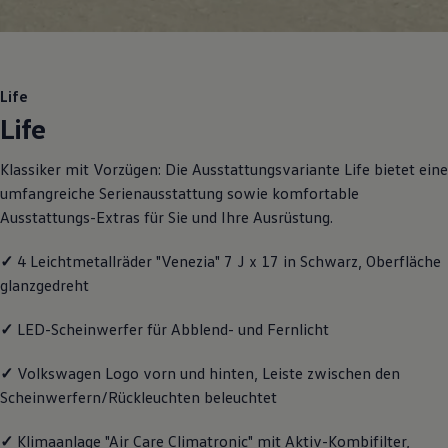
Motorenöl und Flüssigkeiten
Räder und Reifen
Pannen- und Unfallhilfe
Economy Service
Volkswagen Teile
Life
Zubehör
Life
Modellspezifisches Zubehör
Schutz und Pflege
Transport
Klassiker mit Vorzügen: Die Ausstattungsvariante Life bietet eine
Entertainment und Elektronik
umfangreiche Serienausstattung sowie komfortable
Individualisieren
Wallbox und Ladekabel
Ausstattungs-Extras für Sie und Ihre Ausrüstung.
Digitale Extras
Dienste für Ihr Modell finden
✓
4 Leichtmetallräder "Venezia" 7 J x 17 in Schwarz, Oberfläche
Volkswagen Apps, Login und Shop
glanzgedreht
Handy und Fahrzeug verbinden
Updates für Software, Karten und Radio
Über Ihr Auto
✓
LED-Scheinwerfer für Abblend- und Fernlicht
Vorgängermodelle
Kundeninformationen
✓
Volkswagen
Logo vorn und hinten, Leiste zwischen den
Volkswagen Kundenbetreuung
Warn- und Kontrollleuchten
Scheinwerfern/Rückleuchten beleuchtet
Assistenzsysteme
Digitale Betriebsanleitung
✓
Klimaanlage "Air Care Climatronic" mit Aktiv-Kombifilter,
Live Beratung