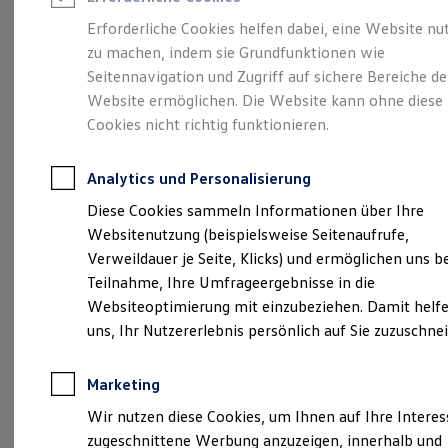
Reifenpakete
Leasing
Erforderliche Cookies helfen dabei, eine Website nu
Leasing-Angebote
zu machen, indem sie Grundfunktionen wie
Mehr Raum für alle(s).
Gebrauchtwagen Leasing
Seitennavigation und Zugriff auf sichere Bereiche de
Junge Gebrauchtwagen-Leasing
Elektroauto Leasing
Website ermöglichen. Die Website kann ohne diese
Der Tayron.
Kleinwagen-Leasing
Cookies nicht richtig funktionieren.
Leasing ohne Anzahlung
Finanzierung
Autokredit mit Schlussrate
Analytics und Personalisierung
Versicherungen und Garantien
Kfz-Versicherung
Diese Cookies sammeln Informationen über Ihre
Restschuldversicherungen
Websitenutzung (beispielsweise Seitenaufrufe,
Garantien
Verweildauer je Seite, Klicks) und ermöglichen uns b
Wartungsverträge
Geschäftskunden
Teilnahme, Ihre Umfrageergebnisse in die
Professional Class bei Volkswagen
Websiteoptimierung mit einzubeziehen. Damit helfe
Großkunden
uns, Ihr Nutzererlebnis persönlich auf Sie zuzuschne
Behörden
(
Impressum & Rechtliches
)
Direktkunden
Sonderfahrzeuge
Marketing
Anpfiff zum Gewinn
Elektromobilität
Wir nutzen diese Cookies, um Ihnen auf Ihre Intere
Elektroautos
zugeschnittene Werbung anzuzeigen, innerhalb und
ID. Tutorials