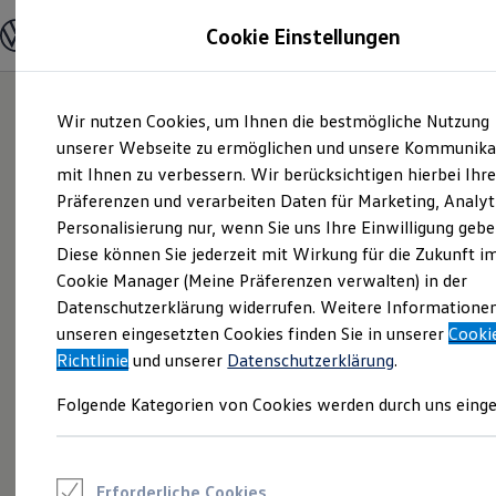
Modelle und Konfigurator
Cookie Einstellungen
Konfigurator
Modelle vergleichen
Konfiguration laden
Zum
Zum
Autosuche
Wir nutzen Cookies, um Ihnen die bestmögliche Nutzung
Hauptinhalt
Footer
Elektroautos
springen
springen
unserer Webseite zu ermöglichen und unsere Kommunika
ENERGY Sondermodelle
Nutzfahrzeuge
mit Ihnen zu verbessern. Wir berücksichtigen hierbei Ihr
SUV und CUV
Präferenzen und verarbeiten Daten für Marketing, Analyt
Familienautos
Personalisierung nur, wenn Sie uns Ihre Einwilligung gebe
Kombis
Kompaktwagen
Diese können Sie jederzeit mit Wirkung für die Zukunft i
Sportwagen
Cookie Manager (Meine Präferenzen verwalten) in der
Schnell verfügbare Fahrzeuge
Angebote und Produkte
Datenschutzerklärung widerrufen. Weitere Informatione
Aktuelle Angebote
unseren eingesetzten Cookies finden Sie in unserer
Cooki
E-Auto-Förderung
Richtlinie
und unserer
Datenschutzerklärung
.
Volkswagen Marktplatz
Die ENERGY Sondermodelle
Folgende Kategorien von Cookies werden durch uns einge
Junge Gebrauchtwagen und Gebrauchtwagen
Volkswagen Zertifizierte Gebrauchtwagen
Elektromobilität bei Gebrauchtwagen
Zubehör- und Serviceangebote
Saisonangebote
Erforderliche Cookies