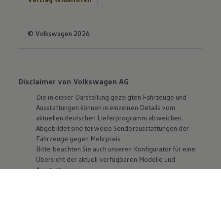
© Volkswagen 2026
Disclaimer von Volkswagen AG
Die in dieser Darstellung gezeigten Fahrzeuge und
Ausstattungen können in einzelnen Details vom
aktuellen deutschen Lieferprogramm abweichen.
Abgebildet sind teilweise Sonderausstattungen der
Fahrzeuge gegen Mehrpreis.
Bitte beachten Sie auch unseren Konfigurator für eine
Übersicht der aktuell verfügbaren Modelle und
Ausstattungen.
Die angegebenen Verbrauchs- und Emissionswerte
beziehen sich nicht auf ein einzelnes Fahrzeug und sind
nicht Bestandteil des Angebots, sondern dienen allein
Vergleichszwecken zwischen den verschiedenen