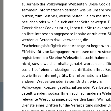
Elektrofahrzeugkonzepte
außerhalb der Volkswagen Webseiten. Diese Cookie
Probefahrt vereinbaren
ID. EVERY1
sammeln Informationen darüber, wie Sie unsere We
Reichweite
nutzen, zum Beispiel, welche Seiten Sie am meisten
Reichweite der ID. Modelle
Reichweite im Winter
besuchen oder wie Sie sich auf der Seite bewegen. D
Rekuperation
Zweck dieser Cookies ist es, Ihnen für Sie relevante
Laden
an Ihre Interessen angepasste Inhalte anzubieten. S
Fahrzeugangebot anfordern
Laden unterwegs
Laden Zuhause
werden außerdem dazu verwendet, die
Ladestationen finden
Erscheinungshäufigkeit einer Anzeige zu begrenzen 
Ladezeitensimulator
Effektivität von Kampagnen zu messen und zu steue
Batterie
Sicherheit
registrieren, ob Sie eine Webseite besucht haben od
Garantie und Lebensdauer
Serviceanfrage stellen
nicht, sowie welche Inhalte genutzt worden sind. Di
Nachhaltigkeit
basiert auf einer eindeutigen Identifikation Ihres B
Technologie
Kosten und Kauf
sowie Ihres Internetgeräts. Die Informationen kön
Verbrauchskosten
anderen Webseiten oder Seiten Dritter, wie z.B.
Kaufoptionen
Volkswagen Konzerngesellschaften oder Werbetrei
E-Auto-Förderung
Software und Konnektivität
geteilt werden, sodass Ihnen auch auf anderen Web
Die ID. Software 6
relevante Werbung angezeigt werden kann. Wir nut
ID. Software Versionen und Updates
Dienste eines Dritten für die Verarbeitung solcher D
Digitale Extras
Schnittstellen zu Ihrem ID.