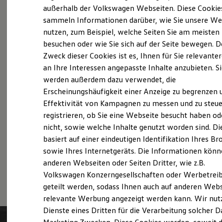
Probefahrt vereinbaren
Elektrofahrzeugkonzepte
außerhalb der Volkswagen Webseiten. Diese Cookie
ID. EVERY1
sammeln Informationen darüber, wie Sie unsere We
Reichweite
nutzen, zum Beispiel, welche Seiten Sie am meisten
Reichweite der ID. Modelle
Reichweite im Winter
besuchen oder wie Sie sich auf der Seite bewegen. D
Rekuperation
Zweck dieser Cookies ist es, Ihnen für Sie relevante
Fahrzeugangebot anfordern
Laden
an Ihre Interessen angepasste Inhalte anzubieten. S
Laden unterwegs
Laden Zuhause
werden außerdem dazu verwendet, die
Ladestationen finden
Erscheinungshäufigkeit einer Anzeige zu begrenzen 
Ladezeitensimulator
Effektivität von Kampagnen zu messen und zu steue
Batterie
Servicetermin buchen
Sicherheit
registrieren, ob Sie eine Webseite besucht haben od
Garantie und Lebensdauer
nicht, sowie welche Inhalte genutzt worden sind. Di
Nachhaltigkeit
basiert auf einer eindeutigen Identifikation Ihres B
Technologie
Kosten und Kauf
sowie Ihres Internetgeräts. Die Informationen kön
Verbrauchskosten
anderen Webseiten oder Seiten Dritter, wie z.B.
Serviceanfrage stellen
Kaufoptionen
Volkswagen Konzerngesellschaften oder Werbetrei
E-Auto-Förderung
Software und Konnektivität
geteilt werden, sodass Ihnen auch auf anderen Web
Die ID. Software 6
relevante Werbung angezeigt werden kann. Wir nut
ID. Software Versionen und Updates
Dienste eines Dritten für die Verarbeitung solcher D
Digitale Extras
Schnittstellen zu Ihrem ID.