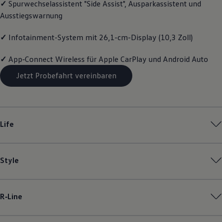
✓
Spurwechselassistent "Side Assist", Ausparkassistent und
Magazin
Ausstiegswarnung
Lifestyle
Transport
Familie
✓
Infotainment-System mit 26,1-cm-Display (10,3 Zoll)
Elektromobilität
Volkswagen R
✓
App‑Connect
Wireless für Apple
CarPlay
und
Android
Auto
Pannen- und Unfallhilfe
Volkswagen Kundenbetreuung
Jetzt Probefahrt vereinbaren
Life
Style
R‑Line