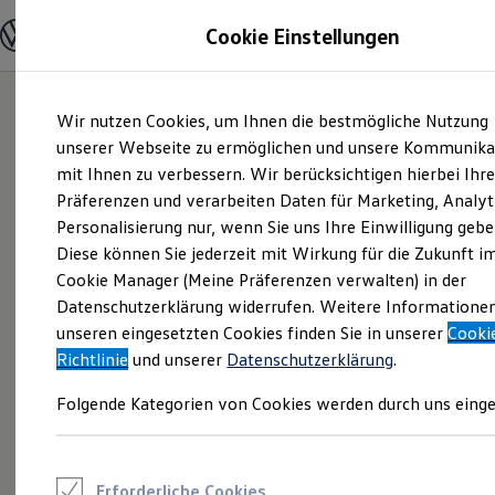
Modelle und Konfigurator
Cookie Einstellungen
Konfigurator
Modelle vergleichen
Konfiguration laden
Zum
Zum
Autosuche
Wir nutzen Cookies, um Ihnen die bestmögliche Nutzung
Hauptinhalt
Footer
Elektroautos
springen
springen
unserer Webseite zu ermöglichen und unsere Kommunika
ENERGY Sondermodelle
Nutzfahrzeuge
mit Ihnen zu verbessern. Wir berücksichtigen hierbei Ihr
SUV und CUV
Präferenzen und verarbeiten Daten für Marketing, Analyt
Familienautos
Personalisierung nur, wenn Sie uns Ihre Einwilligung gebe
Kombis
Kompaktwagen
Diese können Sie jederzeit mit Wirkung für die Zukunft i
Sportwagen
Cookie Manager (Meine Präferenzen verwalten) in der
Schnell verfügbare Fahrzeuge
Angebote und Produkte
Datenschutzerklärung widerrufen. Weitere Informatione
Aktuelle Angebote
unseren eingesetzten Cookies finden Sie in unserer
Cooki
E-Auto-Förderung
Richtlinie
und unserer
Datenschutzerklärung
.
Volkswagen Marktplatz
Die ENERGY Sondermodelle
Folgende Kategorien von Cookies werden durch uns einge
Junge Gebrauchtwagen und Gebrauchtwagen
Volkswagen Zertifizierte Gebrauchtwagen
Elektromobilität bei Gebrauchtwagen
Zubehör- und Serviceangebote
Saisonangebote
Erforderliche Cookies