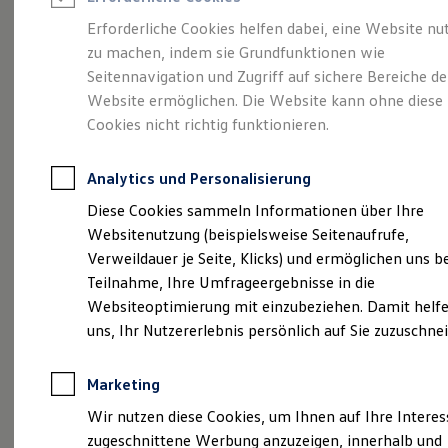
Reifenpakete
Leasing
Erforderliche Cookies helfen dabei, eine Website nu
Leasing-Angebote
zu machen, indem sie Grundfunktionen wie
Der T-Roc
Gebrauchtwagen Leasing
Seitennavigation und Zugriff auf sichere Bereiche de
Junge Gebrauchtwagen-Leasing
Elektroauto Leasing
Website ermöglichen. Die Website kann ohne diese
Kleinwagen-Leasing
Cookies nicht richtig funktionieren.
Leasing ohne Anzahlung
Finanzierung
Autokredit mit Schlussrate
Analytics und Personalisierung
Versicherungen und Garantien
Kfz-Versicherung
Diese Cookies sammeln Informationen über Ihre
Restschuldversicherungen
Websitenutzung (beispielsweise Seitenaufrufe,
Garantien
Verweildauer je Seite, Klicks) und ermöglichen uns b
Wartungsverträge
Geschäftskunden
Teilnahme, Ihre Umfrageergebnisse in die
Professional Class bei Volkswagen
Websiteoptimierung mit einzubeziehen. Damit helfe
Großkunden
(
Impressum & Rechtliches
)
uns, Ihr Nutzererlebnis persönlich auf Sie zuzuschne
Behörden
Direktkunden
Sonderfahrzeuge
Marketing
Anpfiff zum Gewinn
Elektromobilität
Wir nutzen diese Cookies, um Ihnen auf Ihre Intere
Elektroautos
zugeschnittene Werbung anzuzeigen, innerhalb und
ID. Tutorials