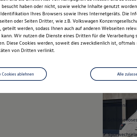
 besucht haben oder nicht, sowie welche Inhalte genutzt worden s
rzeugangebot
Servicetermin buchen
rdern
 Identifikation Ihres Browsers sowie Ihres Internetgeräts. Die 
iten oder Seiten Dritter, wie z.B. Volkswagen Konzerngesellsch
 geteilt werden, sodass Ihnen auch auf anderen Webseiten rel
kann. Wir nutzen die Dienste eines Dritten für die Verarbeitung 
. Diese Cookies werden, soweit dies zweckdienlich ist, oftmals
Trend
täten von Dritten verlinkt.
Trend
e Cookies ablehnen
Alle zulass
Ausstattung mit
✓
LED-Scheinwe
✓
Klimaanlage "
✓
Schlüssellose
✓
Spurwechselas