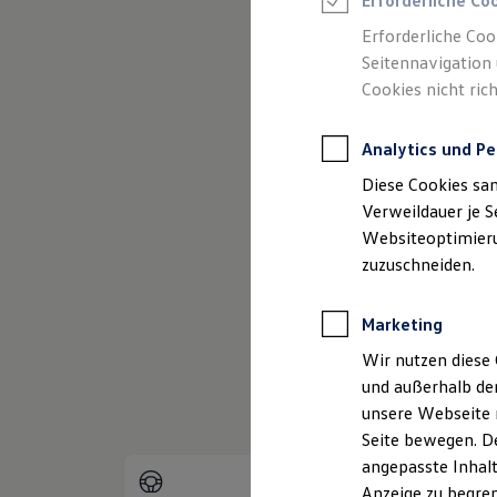
Erforderliche Co
Reifenpakete
Leasing
Erforderliche Coo
Leasing-Angebote
Seitennavigation 
(
Impressum & Rechtliches
)
Gebrauchtwagen Leasing
Cookies nicht rich
Junge Gebrauchtwagen-Leasing
Elektroauto Leasing
Kleinwagen-Leasing
Analytics und Pe
Leasing ohne Anzahlung
Finanzierung
Diese Cookies sa
Autokredit mit Schlussrate
Versicherungen und Garantien
Verweildauer je S
Kfz-Versicherung
Websiteoptimierun
Restschuldversicherungen
zuzuschneiden.
Garantien
Wartungsverträge
Geschäftskunden
Marketing
Professional Class bei Volkswagen
Großkunden
Wir nutzen diese 
Behörden
und außerhalb de
Direktkunden
Sonderfahrzeuge
unsere Webseite n
Anpfiff zum Gewinn
Seite bewegen. De
Elektromobilität
angepasste Inhalt
Elektroautos
ID. Tutorials
Anzeige zu begren