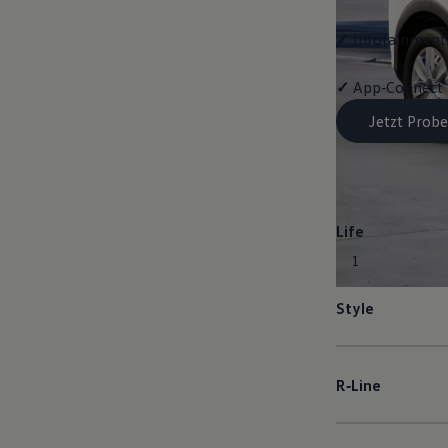
✓
Infotainment-
✓
App‑Connect
Jetzt Probe
Life
1
Style
R‑Line