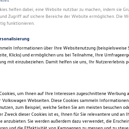
okies
kies helfen dabei, eine Website nutzbar zu machen, indem sie G
und Zugriff auf sichere Bereiche der Website ermöglichen. Die W
tig funktionieren.
rsonalisierung
mmeln Informationen über Ihre Websitenutzung (beispielsweise S
eite, Klicks) und ermöglichen uns bei Teilnahme, Ihre Umfrageerge
g mit einzubeziehen. Damit helfen sie uns, Ihr Nutzererlebnis pe
Cookies, um Ihnen auf Ihre Interessen zugeschnittene Werbung a
r Volkswagen Webseiten. Diese Cookies sammeln Informationen 
utzen, zum Beispiel, welche Seiten Sie am meisten besuchen oder
r Zweck dieser Cookies ist es, Ihnen für Sie relevantere und an I
e anzubieten. Sie werden außerdem dazu verwendet, die Erschein
zen und die Effektivität von Kampagnen zu messen und zu steuern