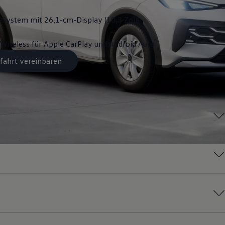
System mit 26,1-cm-Display (10,3 Zoll)
Wireless für Apple
CarPlay
und
Android
Auto
fahrt vereinbaren