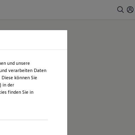
hen und unsere
 und verarbeiten Daten
. Diese können Sie
 in der
es finden Sie in