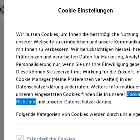
Modelle und Konfigurator
Cookie Einstellungen
Konfigurator
Modelle vergleichen
Konfiguration laden
Zum
Zum
Autosuche
Wir nutzen Cookies, um Ihnen die bestmögliche Nutzung
Hauptinhalt
Footer
Elektroautos
springen
springen
unserer Webseite zu ermöglichen und unsere Kommunika
ENERGY Sondermodelle
Nutzfahrzeuge
mit Ihnen zu verbessern. Wir berücksichtigen hierbei Ihr
SUV und CUV
Präferenzen und verarbeiten Daten für Marketing, Analyt
Familienautos
Personalisierung nur, wenn Sie uns Ihre Einwilligung gebe
Kombis
Kompaktwagen
Diese können Sie jederzeit mit Wirkung für die Zukunft i
Sportwagen
Cookie Manager (Meine Präferenzen verwalten) in der
Schnell verfügbare Fahrzeuge
Angebote und Produkte
Datenschutzerklärung widerrufen. Weitere Informatione
Aktuelle Angebote
unseren eingesetzten Cookies finden Sie in unserer
Cooki
E-Auto-Förderung
Richtlinie
und unserer
Datenschutzerklärung
.
Volkswagen Marktplatz
Die ENERGY Sondermodelle
Folgende Kategorien von Cookies werden durch uns einge
Junge Gebrauchtwagen und Gebrauchtwagen
Volkswagen Zertifizierte Gebrauchtwagen
Elektromobilität bei Gebrauchtwagen
Zubehör- und Serviceangebote
Saisonangebote
Erforderliche Cookies