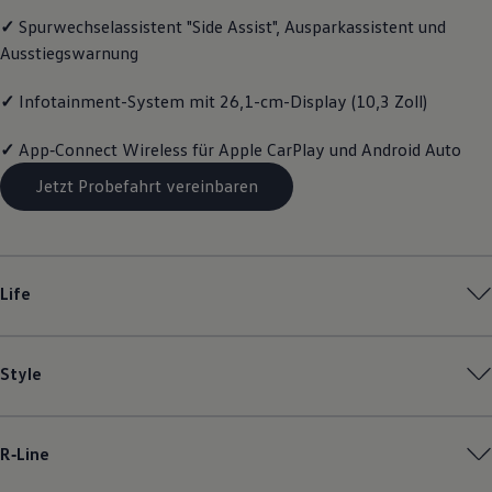
Magazin
✓
Spurwechselassistent "Side Assist", Ausparkassistent und
Lifestyle
Ausstiegswarnung
Transport
Familie
Elektromobilität
✓
Infotainment-System mit 26,1-cm-Display (10,3 Zoll)
Volkswagen R
Pannen- und Unfallhilfe
✓
App‑Connect
Wireless für Apple
CarPlay
und
Android
Auto
Volkswagen Kundenbetreuung
Jetzt Probefahrt vereinbaren
Life
Style
R‑Line