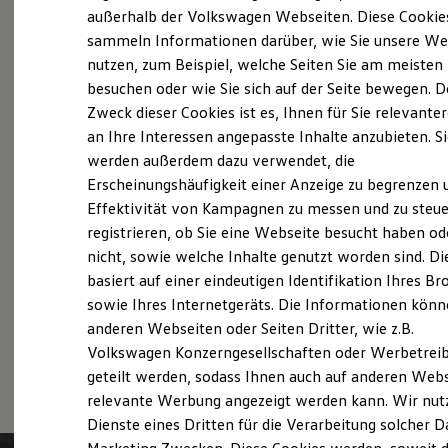
Elektrofahrzeugkonzepte
außerhalb der Volkswagen Webseiten. Diese Cookie
Probefahrt vereinbaren
ID. EVERY1
sammeln Informationen darüber, wie Sie unsere We
Reichweite
nutzen, zum Beispiel, welche Seiten Sie am meisten
Reichweite der ID. Modelle
Reichweite im Winter
besuchen oder wie Sie sich auf der Seite bewegen. D
Rekuperation
Zweck dieser Cookies ist es, Ihnen für Sie relevante
Laden
Fahrzeugangebot anfordern
an Ihre Interessen angepasste Inhalte anzubieten. S
Laden unterwegs
Laden Zuhause
werden außerdem dazu verwendet, die
Ladestationen finden
Erscheinungshäufigkeit einer Anzeige zu begrenzen 
Ladezeitensimulator
Effektivität von Kampagnen zu messen und zu steue
Batterie
Sicherheit
registrieren, ob Sie eine Webseite besucht haben od
Servicetermin buchen
Garantie und Lebensdauer
nicht, sowie welche Inhalte genutzt worden sind. Di
Nachhaltigkeit
basiert auf einer eindeutigen Identifikation Ihres B
Technologie
Kosten und Kauf
sowie Ihres Internetgeräts. Die Informationen kön
Verbrauchskosten
anderen Webseiten oder Seiten Dritter, wie z.B.
Kaufoptionen
Serviceanfrage stellen
Volkswagen Konzerngesellschaften oder Werbetrei
E-Auto-Förderung
Software und Konnektivität
geteilt werden, sodass Ihnen auch auf anderen Web
Die ID. Software 6
relevante Werbung angezeigt werden kann. Wir nut
ID. Software Versionen und Updates
Dienste eines Dritten für die Verarbeitung solcher D
Digitale Extras
Schnittstellen zu Ihrem ID.