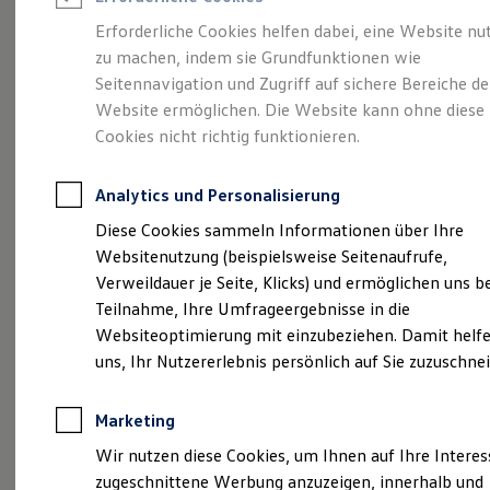
Reifenpakete
Leasing
Erforderliche Cookies helfen dabei, eine Website nu
Leasing-Angebote
zu machen, indem sie Grundfunktionen wie
Der T-Roc
Gebrauchtwagen Leasing
Seitennavigation und Zugriff auf sichere Bereiche de
Junge Gebrauchtwagen-Leasing
Elektroauto Leasing
Website ermöglichen. Die Website kann ohne diese
Kleinwagen-Leasing
Cookies nicht richtig funktionieren.
Leasing ohne Anzahlung
Finanzierung
Autokredit mit Schlussrate
Analytics und Personalisierung
Versicherungen und Garantien
Kfz-Versicherung
Diese Cookies sammeln Informationen über Ihre
Restschuldversicherungen
Websitenutzung (beispielsweise Seitenaufrufe,
Garantien
Verweildauer je Seite, Klicks) und ermöglichen uns b
Wartungsverträge
Geschäftskunden
Teilnahme, Ihre Umfrageergebnisse in die
Professional Class bei Volkswagen
Websiteoptimierung mit einzubeziehen. Damit helfe
Großkunden
uns, Ihr Nutzererlebnis persönlich auf Sie zuzuschne
Behörden
(
Impressum & Rechtliches
)
Direktkunden
Sonderfahrzeuge
Marketing
Anpfiff zum Gewinn
Elektromobilität
Wir nutzen diese Cookies, um Ihnen auf Ihre Intere
Elektroautos
zugeschnittene Werbung anzuzeigen, innerhalb und
ID. Tutorials