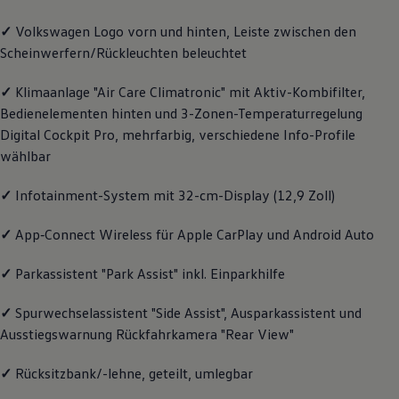
Magazin
✓
Volkswagen
Logo vorn und hinten, Leiste zwischen den
Lifestyle
Transport
Scheinwerfern/Rückleuchten beleuchtet
Familie
Elektromobilität
✓
Klimaanlage "Air Care Climatronic" mit Aktiv-Kombifilter,
Volkswagen R
Pannen- und Unfallhilfe
Bedienelementen hinten und 3-Zonen-Temperaturregelung
Volkswagen Kundenbetreuung
Digital Cockpit Pro, mehrfarbig, verschiedene Info-Profile
wählbar
✓
Infotainment-System mit 32-cm-Display (12,9 Zoll)
✓
App‑Connect
Wireless für Apple
CarPlay
und
Android
Auto
✓
Parkassistent "Park Assist" inkl. Einparkhilfe
✓
Spurwechselassistent "Side Assist", Ausparkassistent und
Ausstiegswarnung Rückfahrkamera "Rear View"
✓
Rücksitzbank/-lehne, geteilt, umlegbar