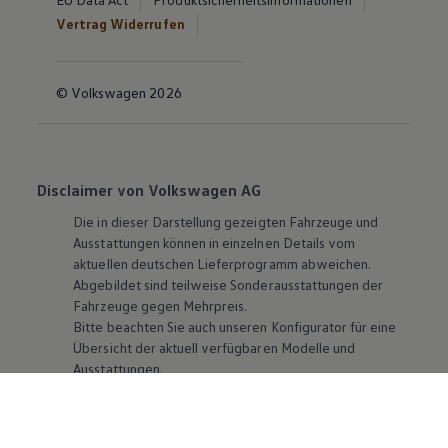
Vertrag Widerrufen
© Volkswagen 2026
Disclaimer von Volkswagen AG
Die in dieser Darstellung gezeigten Fahrzeuge und
Ausstattungen können in einzelnen Details vom
aktuellen deutschen Lieferprogramm abweichen.
Abgebildet sind teilweise Sonderausstattungen der
Fahrzeuge gegen Mehrpreis.
Bitte beachten Sie auch unseren Konfigurator für eine
Übersicht der aktuell verfügbaren Modelle und
Ausstattungen.
Die angegebenen Verbrauchs- und Emissionswerte
beziehen sich nicht auf ein einzelnes Fahrzeug und sind
nicht Bestandteil des Angebots, sondern dienen allein