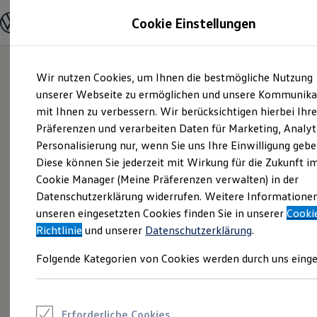
Modelle und Konfigurator
Cookie Einstellungen
Konfigurator
Modelle vergleichen
Konfiguration laden
Zum
Zum
Autosuche
Wir nutzen Cookies, um Ihnen die bestmögliche Nutzung
Hauptinhalt
Footer
Elektroautos
springen
springen
unserer Webseite zu ermöglichen und unsere Kommunika
ENERGY Sondermodelle
Nutzfahrzeuge
mit Ihnen zu verbessern. Wir berücksichtigen hierbei Ihr
SUV und CUV
Präferenzen und verarbeiten Daten für Marketing, Analyt
Familienautos
Personalisierung nur, wenn Sie uns Ihre Einwilligung gebe
Kombis
Kompaktwagen
Diese können Sie jederzeit mit Wirkung für die Zukunft i
Sportwagen
Cookie Manager (Meine Präferenzen verwalten) in der
Schnell verfügbare Fahrzeuge
Angebote und Produkte
Datenschutzerklärung widerrufen. Weitere Informatione
Aktuelle Angebote
unseren eingesetzten Cookies finden Sie in unserer
Cooki
E-Auto-Förderung
Richtlinie
und unserer
Datenschutzerklärung
.
Volkswagen Marktplatz
Die ENERGY Sondermodelle
Folgende Kategorien von Cookies werden durch uns einge
Junge Gebrauchtwagen und Gebrauchtwagen
Volkswagen Zertifizierte Gebrauchtwagen
Elektromobilität bei Gebrauchtwagen
Zubehör- und Serviceangebote
Saisonangebote
Erforderliche Cookies