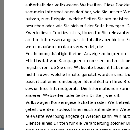
Elektrofahrzeugkonzepte
außerhalb der Volkswagen Webseiten. Diese Cookie
Probefahrt vereinbaren
ID. EVERY1
sammeln Informationen darüber, wie Sie unsere We
Reichweite
nutzen, zum Beispiel, welche Seiten Sie am meisten
Reichweite der ID. Modelle
Reichweite im Winter
besuchen oder wie Sie sich auf der Seite bewegen. D
Rekuperation
Zweck dieser Cookies ist es, Ihnen für Sie relevante
Laden
an Ihre Interessen angepasste Inhalte anzubieten. S
Fahrzeugangebot anfordern
Laden unterwegs
Laden Zuhause
werden außerdem dazu verwendet, die
Ladestationen finden
Erscheinungshäufigkeit einer Anzeige zu begrenzen 
Ladezeitensimulator
Effektivität von Kampagnen zu messen und zu steue
Batterie
Sicherheit
registrieren, ob Sie eine Webseite besucht haben od
Garantie und Lebensdauer
Servicetermin buchen
nicht, sowie welche Inhalte genutzt worden sind. Di
Nachhaltigkeit
basiert auf einer eindeutigen Identifikation Ihres B
Technologie
Kosten und Kauf
sowie Ihres Internetgeräts. Die Informationen kön
Verbrauchskosten
anderen Webseiten oder Seiten Dritter, wie z.B.
Kaufoptionen
Volkswagen Konzerngesellschaften oder Werbetrei
E-Auto-Förderung
Serviceanfrage stellen
Software und Konnektivität
geteilt werden, sodass Ihnen auch auf anderen Web
Die ID. Software 6
relevante Werbung angezeigt werden kann. Wir nut
ID. Software Versionen und Updates
Dienste eines Dritten für die Verarbeitung solcher D
Digitale Extras
Schnittstellen zu Ihrem ID.