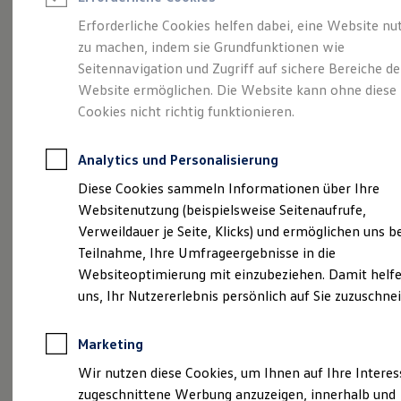
Reifenpakete
Leasing
Erforderliche Cookies helfen dabei, eine Website nu
Leasing-Angebote
zu machen, indem sie Grundfunktionen wie
Mehr Raum für alle(s).
Gebrauchtwagen Leasing
Seitennavigation und Zugriff auf sichere Bereiche de
Junge Gebrauchtwagen-Leasing
Elektroauto Leasing
Website ermöglichen. Die Website kann ohne diese
Der Tayron.
Kleinwagen-Leasing
Cookies nicht richtig funktionieren.
Leasing ohne Anzahlung
Finanzierung
Autokredit mit Schlussrate
Analytics und Personalisierung
Versicherungen und Garantien
Kfz-Versicherung
Diese Cookies sammeln Informationen über Ihre
Restschuldversicherungen
Websitenutzung (beispielsweise Seitenaufrufe,
Garantien
Verweildauer je Seite, Klicks) und ermöglichen uns b
Wartungsverträge
Geschäftskunden
Teilnahme, Ihre Umfrageergebnisse in die
Professional Class bei Volkswagen
Websiteoptimierung mit einzubeziehen. Damit helfe
Großkunden
uns, Ihr Nutzererlebnis persönlich auf Sie zuzuschne
Behörden
(
Impressum & Rechtliches
)
Direktkunden
Sonderfahrzeuge
Marketing
Anpfiff zum Gewinn
Elektromobilität
Wir nutzen diese Cookies, um Ihnen auf Ihre Intere
Elektroautos
zugeschnittene Werbung anzuzeigen, innerhalb und
ID. Tutorials