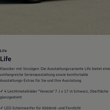
Motorenöl und Flüssigkeiten
Räder und Reifen
Pannen- und Unfallhilfe
Economy Service
Volkswagen Teile
Zubehör
Modellspezifisches Zubehör
Schutz und Pflege
Transport
Entertainment und Elektronik
Individualisieren
Life
Wallbox und Ladekabel
Life
Digitale Extras
Dienste für Ihr Modell finden
Volkswagen Apps, Login und Shop
Klassiker mit Vorzügen: Die Ausstattungsvariante Life bietet eine
Handy und Fahrzeug verbinden
umfangreiche Serienausstattung sowie komfortable
Updates für Software, Karten und Radio
Über Ihr Auto
Ausstattungs-Extras für Sie und Ihre Ausrüstung.
Vorgängermodelle
Kundeninformationen
✓
4 Leichtmetallräder "Venezia" 7 J x 17 in Schwarz, Oberfläche
Volkswagen Kundenbetreuung
Warn- und Kontrollleuchten
glanzgedreht
Assistenzsysteme
Digitale Betriebsanleitung
✓
LED-Scheinwerfer für Abblend- und Fernlicht
Live Beratung