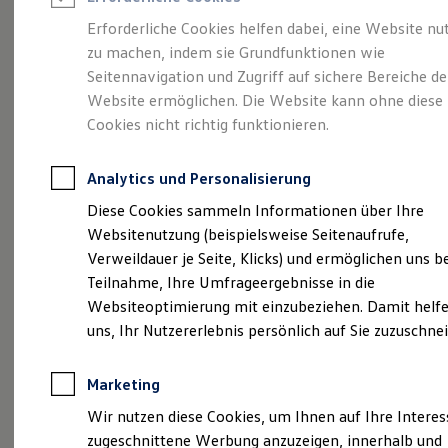
Reifenpakete
Leasing
Erforderliche Cookies helfen dabei, eine Website nu
Leasing-Angebote
zu machen, indem sie Grundfunktionen wie
Mehr Raum für alle(s).
Gebrauchtwagen Leasing
Seitennavigation und Zugriff auf sichere Bereiche de
Junge Gebrauchtwagen-Leasing
Elektroauto Leasing
Website ermöglichen. Die Website kann ohne diese
Der Tayron.
Kleinwagen-Leasing
Cookies nicht richtig funktionieren.
Leasing ohne Anzahlung
Finanzierung
Autokredit mit Schlussrate
Analytics und Personalisierung
Versicherungen und Garantien
Kfz-Versicherung
Diese Cookies sammeln Informationen über Ihre
Restschuldversicherungen
Websitenutzung (beispielsweise Seitenaufrufe,
Garantien
Verweildauer je Seite, Klicks) und ermöglichen uns b
Wartungsverträge
Geschäftskunden
Teilnahme, Ihre Umfrageergebnisse in die
Professional Class bei Volkswagen
Websiteoptimierung mit einzubeziehen. Damit helfe
Großkunden
uns, Ihr Nutzererlebnis persönlich auf Sie zuzuschne
Behörden
(
Impressum & Rechtliches
)
Direktkunden
Sonderfahrzeuge
Marketing
Anpfiff zum Gewinn
Elektromobilität
Wir nutzen diese Cookies, um Ihnen auf Ihre Intere
Elektroautos
zugeschnittene Werbung anzuzeigen, innerhalb und
ID. Tutorials