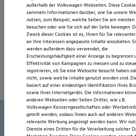
Der neue ID. Polo
außerhalb der Volkswagen Webseiten. Diese Cookie
Probefahrt vereinbaren
Der neue ID.3 Neo
sammeln Informationen darüber, wie Sie unsere We
Der ID.4
nutzen, zum Beispiel, welche Seiten Sie am meisten
Der ID.4 GTX
Der ID.5 GTX
besuchen oder wie Sie sich auf der Seite bewegen. D
Der ID.7
Zweck dieser Cookies ist es, Ihnen für Sie relevante
Der ID.7 GTX
an Ihre Interessen angepasste Inhalte anzubieten. S
Fahrzeugangebot anfordern
Der ID.7 Tourer
Der ID.7 GTX Tourer
werden außerdem dazu verwendet, die
Der ID. Buzz
Erscheinungshäufigkeit einer Anzeige zu begrenzen 
Der neue ID. Cross
Effektivität von Kampagnen zu messen und zu steue
Elektrofahrzeugkonzepte
ID. EVERY1
registrieren, ob Sie eine Webseite besucht haben od
Reichweite
Serviceanfrage stellen
nicht, sowie welche Inhalte genutzt worden sind. Di
Reichweite der ID. Modelle
basiert auf einer eindeutigen Identifikation Ihres B
Reichweite im Winter
Rekuperation
sowie Ihres Internetgeräts. Die Informationen kön
Laden
anderen Webseiten oder Seiten Dritter, wie z.B.
Laden unterwegs
Volkswagen Konzerngesellschaften oder Werbetrei
Laden Zuhause
Ladestationen finden
geteilt werden, sodass Ihnen auch auf anderen Web
Ladezeitensimulator
relevante Werbung angezeigt werden kann. Wir nut
Batterie
Dienste eines Dritten für die Verarbeitung solcher D
Sicherheit
Garantie und Lebensdauer