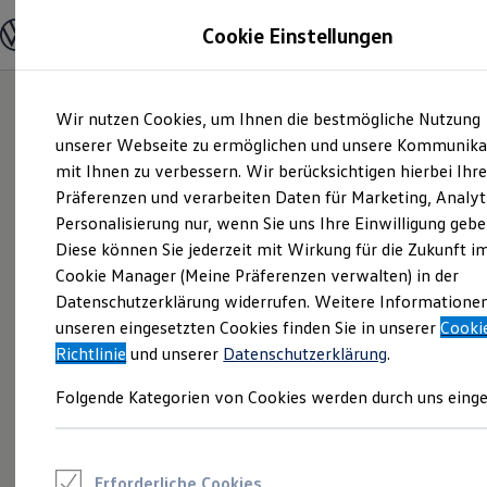
Modelle und Konfigurator
Cookie Einstellungen
Konfigurator
Modelle vergleichen
Konfiguration laden
Zum
Zum
Autosuche
Wir nutzen Cookies, um Ihnen die bestmögliche Nutzung
Hauptinhalt
Footer
Elektroautos
springen
springen
unserer Webseite zu ermöglichen und unsere Kommunika
ENERGY Sondermodelle
Nutzfahrzeuge
mit Ihnen zu verbessern. Wir berücksichtigen hierbei Ihr
SUV und CUV
Präferenzen und verarbeiten Daten für Marketing, Analyt
Familienautos
Personalisierung nur, wenn Sie uns Ihre Einwilligung gebe
Kombis
Kompaktwagen
Diese können Sie jederzeit mit Wirkung für die Zukunft i
Sportwagen
Cookie Manager (Meine Präferenzen verwalten) in der
Schnell verfügbare Fahrzeuge
Angebote und Produkte
Datenschutzerklärung widerrufen. Weitere Informatione
Aktuelle Angebote
unseren eingesetzten Cookies finden Sie in unserer
Cooki
E-Auto-Förderung
Richtlinie
und unserer
Datenschutzerklärung
.
Volkswagen Marktplatz
Die ENERGY Sondermodelle
Folgende Kategorien von Cookies werden durch uns einge
Junge Gebrauchtwagen und Gebrauchtwagen
Volkswagen Zertifizierte Gebrauchtwagen
Elektromobilität bei Gebrauchtwagen
Zubehör- und Serviceangebote
Saisonangebote
Erforderliche Cookies