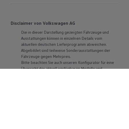
Disclaimer von Volkswagen AG
Die in dieser Darstellung gezeigten Fahrzeuge und
Ausstattungen können in einzelnen Details vom
aktuellen deutschen Lieferprogramm abweichen.
Abgebildet sind teilweise Sonderausstattungen der
Fahrzeuge gegen Mehrpreis.
Bitte beachten Sie auch unseren Konfigurator für eine
Übersicht der aktuell verfügbaren Modelle und
Ausstattungen.
Die angegebenen Verbrauchs- und Emissionswerte
beziehen sich nicht auf ein einzelnes Fahrzeug und sind
nicht Bestandteil des Angebots, sondern dienen allein
Vergleichszwecken zwischen den verschiedenen
Fahrzeugtypen. Zusatzausstattungen und
Zubehör
(Anbauteile, Reifenformat usw.) können relevante
Fahrzeugparameter, wie
z. B.
Gewicht, Rollwiderstand
und Aerodynamik verändern und neben Witterungs-