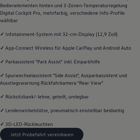
Bedienelementen hinten und 3-Zonen-Temperaturregelung
Volkswagen Apps, Login und Shop
Handy und Fahrzeug verbinden
Digital Cockpit Pro, mehrfarbig, verschiedene Info-Profile
Updates für Software, Karten und Radio
wählbar
Über Ihr Auto
Vorgängermodelle
Kundeninformationen
✓
Infotainment-System mit 32-cm-Display (12,9 Zoll)
Volkswagen Kundenbetreuung
Warn- und Kontrollleuchten
✓
App‑Connect
Wireless für Apple
CarPlay
und
Android
Auto
Assistenzsysteme
Digitale Betriebsanleitung
✓
Parkassistent "Park Assist" inkl. Einparkhilfe
Live Beratung
Magazin
Lifestyle
✓
Spurwechselassistent "Side Assist", Ausparkassistent und
Transport
Ausstiegswarnung Rückfahrkamera "Rear View"
Familie
Elektromobilität
Volkswagen R
✓
Rücksitzbank/-lehne, geteilt, umlegbar
Pannen- und Unfallhilfe
Volkswagen Kundenbetreuung
✓
Lendenwirbelstütze, pneumatisch einstellbar beidseitig
✓
3D-LED-Rückleuchten
Jetzt Probefahrt vereinbaren