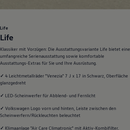
R-Kollektion
GTI Kollektion
Fußball Drop
we drive football
#wedriveproud
Life
Besitzer und Service
Life
myVolkswagen
Software Updates
Service und Ersatzteile
Klassiker mit Vorzügen: Die Ausstattungsvariante Life bietet eine
Inspektion und HU/AU
umfangreiche Serienausstattung sowie komfortable
Reparaturen und Checks
Motorenöl und Flüssigkeiten
Ausstattungs-Extras für Sie und Ihre Ausrüstung.
Räder und Reifen
Pannen- und Unfallhilfe
✓
4 Leichtmetallräder "Venezia" 7 J x 17 in Schwarz, Oberfläche
Economy Service
glanzgedreht
Volkswagen Teile
Zubehör
Modellspezifisches Zubehör
✓
LED-Scheinwerfer für Abblend- und Fernlicht
Schutz und Pflege
Transport
✓
Volkswagen
Logo vorn und hinten, Leiste zwischen den
Entertainment und Elektronik
Individualisieren
Scheinwerfern/Rückleuchten beleuchtet
Wallbox und Ladekabel
Digitale Extras
✓
Klimaanlage "Air Care Climatronic" mit Aktiv-Kombifilter,
Dienste für Ihr Modell finden