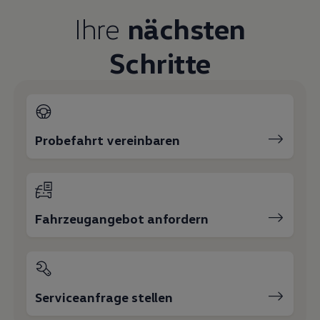
Magazin
Ihre
nächsten
Lifestyle
Transport
Familie
Schritte
Elektromobilität
Volkswagen R
Pannen- und Unfallhilfe
Volkswagen Kundenbetreuung
Probefahrt vereinbaren
Fahrzeugangebot anfordern
Serviceanfrage stellen