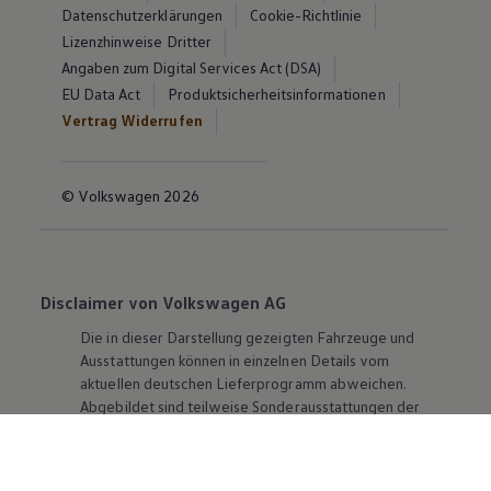
Datenschutzerklärungen
Cookie-Richtlinie
Lizenzhinweise Dritter
Angaben zum Digital Services Act (DSA)
EU Data Act
Produktsicherheitsinformationen
Vertrag Widerrufen
© Volkswagen 2026
Disclaimer von Volkswagen AG
Die in dieser Darstellung gezeigten Fahrzeuge und
Ausstattungen können in einzelnen Details vom
aktuellen deutschen Lieferprogramm abweichen.
Abgebildet sind teilweise Sonderausstattungen der
Fahrzeuge gegen Mehrpreis.
Bitte beachten Sie auch unseren Konfigurator für eine
Übersicht der aktuell verfügbaren Modelle und