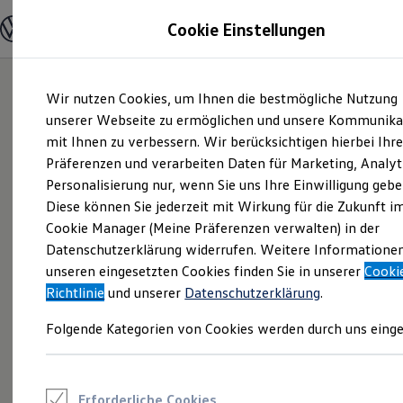
Modelle und Konfigurator
Cookie Einstellungen
Konfigurator
Modelle vergleichen
Konfiguration laden
Zum
Zum
Autosuche
Wir nutzen Cookies, um Ihnen die bestmögliche Nutzung
Hauptinhalt
Footer
Elektroautos
springen
springen
unserer Webseite zu ermöglichen und unsere Kommunika
ENERGY Sondermodelle
Nutzfahrzeuge
mit Ihnen zu verbessern. Wir berücksichtigen hierbei Ihr
SUV und CUV
Präferenzen und verarbeiten Daten für Marketing, Analyt
Familienautos
Personalisierung nur, wenn Sie uns Ihre Einwilligung gebe
Kombis
Kompaktwagen
Diese können Sie jederzeit mit Wirkung für die Zukunft i
Sportwagen
Cookie Manager (Meine Präferenzen verwalten) in der
Schnell verfügbare Fahrzeuge
Angebote und Produkte
Datenschutzerklärung widerrufen. Weitere Informatione
Aktuelle Angebote
unseren eingesetzten Cookies finden Sie in unserer
Cooki
E-Auto-Förderung
Richtlinie
und unserer
Datenschutzerklärung
.
Volkswagen Marktplatz
Die ENERGY Sondermodelle
Folgende Kategorien von Cookies werden durch uns einge
Junge Gebrauchtwagen und Gebrauchtwagen
Volkswagen Zertifizierte Gebrauchtwagen
Elektromobilität bei Gebrauchtwagen
Zubehör- und Serviceangebote
Saisonangebote
Erforderliche Cookies