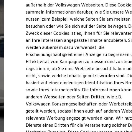
Elektrofahrzeugkonzepte
außerhalb der Volkswagen Webseiten. Diese Cookie
ID. EVERY1
sammeln Informationen darüber, wie Sie unsere We
Reichweite
nutzen, zum Beispiel, welche Seiten Sie am meisten
Reichweite der ID. Modelle
Reichweite im Winter
besuchen oder wie Sie sich auf der Seite bewegen. D
Rekuperation
Zweck dieser Cookies ist es, Ihnen für Sie relevante
Laden
an Ihre Interessen angepasste Inhalte anzubieten. S
Laden unterwegs
Laden Zuhause
werden außerdem dazu verwendet, die
Ladestationen finden
Erscheinungshäufigkeit einer Anzeige zu begrenzen 
Ladezeitensimulator
Effektivität von Kampagnen zu messen und zu steue
Batterie
Sicherheit
registrieren, ob Sie eine Webseite besucht haben od
Garantie und Lebensdauer
nicht, sowie welche Inhalte genutzt worden sind. Di
Nachhaltigkeit
basiert auf einer eindeutigen Identifikation Ihres B
Technologie
Kosten und Kauf
sowie Ihres Internetgeräts. Die Informationen kön
Verbrauchskosten
anderen Webseiten oder Seiten Dritter, wie z.B.
Kaufoptionen
Volkswagen Konzerngesellschaften oder Werbetrei
E-Auto-Förderung
Software und Konnektivität
geteilt werden, sodass Ihnen auch auf anderen Web
Die ID. Software 6
relevante Werbung angezeigt werden kann. Wir nut
ID. Software Versionen und Updates
Dienste eines Dritten für die Verarbeitung solcher D
Digitale Extras
Schnittstellen zu Ihrem ID.