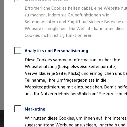
Reifenpakete
Leasing
Erforderliche Cookies helfen dabei, eine Website nu
Leasing-Angebote
zu machen, indem sie Grundfunktionen wie
Der T-Roc
Gebrauchtwagen Leasing
Seitennavigation und Zugriff auf sichere Bereiche de
Junge Gebrauchtwagen-Leasing
Elektroauto Leasing
Website ermöglichen. Die Website kann ohne diese
Kleinwagen-Leasing
Cookies nicht richtig funktionieren.
Leasing ohne Anzahlung
Finanzierung
Autokredit mit Schlussrate
Analytics und Personalisierung
Versicherungen und Garantien
Kfz-Versicherung
Diese Cookies sammeln Informationen über Ihre
Restschuldversicherungen
Websitenutzung (beispielsweise Seitenaufrufe,
Garantien
Verweildauer je Seite, Klicks) und ermöglichen uns b
Wartungsverträge
Geschäftskunden
Teilnahme, Ihre Umfrageergebnisse in die
Professional Class bei Volkswagen
Websiteoptimierung mit einzubeziehen. Damit helfe
Großkunden
(
Impressum & Rechtliches
)
uns, Ihr Nutzererlebnis persönlich auf Sie zuzuschne
Behörden
Direktkunden
Sonderfahrzeuge
Marketing
Anpfiff zum Gewinn
Elektromobilität
Wir nutzen diese Cookies, um Ihnen auf Ihre Intere
Elektroautos
zugeschnittene Werbung anzuzeigen, innerhalb und
ID. Tutorials