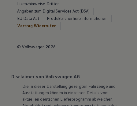
Lizenzhinweise Dritter
Angaben zum Digital Services Act (DSA)
EU Data Act
Produktsicherheitsinformationen
Vertrag Widerrufen
© Volkswagen 2026
Disclaimer von Volkswagen AG
Die in dieser Darstellung gezeigten Fahrzeuge und
Ausstattungen können in einzelnen Details vom
aktuellen deutschen Lieferprogramm abweichen.
Abgebildet sind teilweise Sonderausstattungen der
Fahrzeuge gegen Mehrpreis.
Bitte beachten Sie auch unseren Konfigurator für eine
Übersicht der aktuell verfügbaren Modelle und
Ausstattungen.