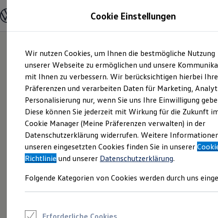
Modelle und Konfigurator
Cookie Einstellungen
Konfigurator
Modelle vergleichen
Konfiguration laden
Zum
Zum
Autosuche
Wir nutzen Cookies, um Ihnen die bestmögliche Nutzung
Hauptinhalt
Footer
Elektroautos
springen
springen
unserer Webseite zu ermöglichen und unsere Kommunika
ENERGY Sondermodelle
Nutzfahrzeuge
mit Ihnen zu verbessern. Wir berücksichtigen hierbei Ihr
SUV und CUV
Präferenzen und verarbeiten Daten für Marketing, Analyt
Familienautos
Personalisierung nur, wenn Sie uns Ihre Einwilligung gebe
Kombis
Kompaktwagen
Diese können Sie jederzeit mit Wirkung für die Zukunft i
Sportwagen
Cookie Manager (Meine Präferenzen verwalten) in der
Schnell verfügbare Fahrzeuge
Angebote und Produkte
Datenschutzerklärung widerrufen. Weitere Informatione
Aktuelle Angebote
unseren eingesetzten Cookies finden Sie in unserer
Cooki
E-Auto-Förderung
Richtlinie
und unserer
Datenschutzerklärung
.
Volkswagen Marktplatz
Die ENERGY Sondermodelle
Folgende Kategorien von Cookies werden durch uns einge
Junge Gebrauchtwagen und Gebrauchtwagen
Volkswagen Zertifizierte Gebrauchtwagen
Elektromobilität bei Gebrauchtwagen
Zubehör- und Serviceangebote
Saisonangebote
Erforderliche Cookies