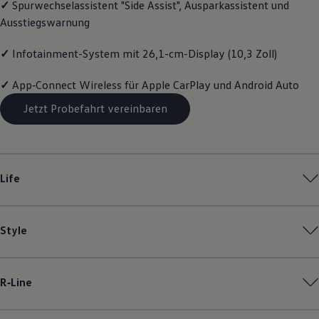
✓
Spurwechselassistent "Side Assist", Ausparkassistent und
Magazin
Ausstiegswarnung
Lifestyle
Transport
Familie
✓
Infotainment-System mit 26,1-cm-Display (10,3 Zoll)
Elektromobilität
Volkswagen R
✓
App‑Connect
Wireless für Apple
CarPlay
und
Android
Auto
Pannen- und Unfallhilfe
Volkswagen Kundenbetreuung
Jetzt Probefahrt vereinbaren
Life
Style
R‑Line