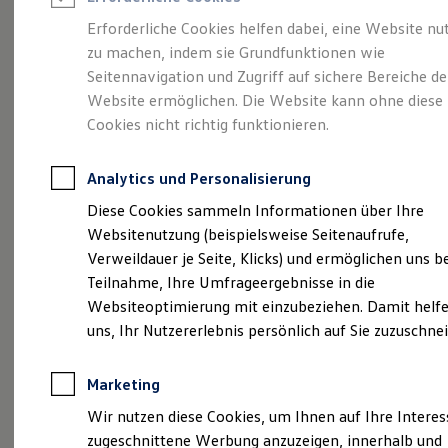
Reifenpakete
Leasing
Erforderliche Cookies helfen dabei, eine Website nu
Leasing-Angebote
zu machen, indem sie Grundfunktionen wie
Der T-Roc
Gebrauchtwagen Leasing
Seitennavigation und Zugriff auf sichere Bereiche de
Junge Gebrauchtwagen-Leasing
Elektroauto Leasing
Website ermöglichen. Die Website kann ohne diese
Kleinwagen-Leasing
Cookies nicht richtig funktionieren.
Leasing ohne Anzahlung
Finanzierung
Autokredit mit Schlussrate
Analytics und Personalisierung
Versicherungen und Garantien
Kfz-Versicherung
Diese Cookies sammeln Informationen über Ihre
Restschuldversicherungen
Websitenutzung (beispielsweise Seitenaufrufe,
Garantien
Verweildauer je Seite, Klicks) und ermöglichen uns b
Wartungsverträge
Geschäftskunden
Teilnahme, Ihre Umfrageergebnisse in die
Professional Class bei Volkswagen
Websiteoptimierung mit einzubeziehen. Damit helfe
Großkunden
(
Impressum & Rechtliches
)
uns, Ihr Nutzererlebnis persönlich auf Sie zuzuschne
Behörden
Direktkunden
Sonderfahrzeuge
Marketing
Anpfiff zum Gewinn
Elektromobilität
Wir nutzen diese Cookies, um Ihnen auf Ihre Intere
Elektroautos
zugeschnittene Werbung anzuzeigen, innerhalb und
ID. Tutorials