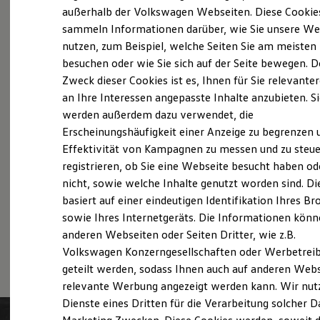
Probefahrt vereinbaren
Elektrofahrzeugkonzepte
außerhalb der Volkswagen Webseiten. Diese Cookie
ID. EVERY1
sammeln Informationen darüber, wie Sie unsere We
Reichweite
nutzen, zum Beispiel, welche Seiten Sie am meisten
Reichweite der ID. Modelle
Reichweite im Winter
besuchen oder wie Sie sich auf der Seite bewegen. D
Rekuperation
Zweck dieser Cookies ist es, Ihnen für Sie relevante
Fahrzeugangebot anfordern
Laden
an Ihre Interessen angepasste Inhalte anzubieten. S
Laden unterwegs
Laden Zuhause
werden außerdem dazu verwendet, die
Ladestationen finden
Erscheinungshäufigkeit einer Anzeige zu begrenzen 
Ladezeitensimulator
Effektivität von Kampagnen zu messen und zu steue
Batterie
Servicetermin buchen
Sicherheit
registrieren, ob Sie eine Webseite besucht haben od
Garantie und Lebensdauer
nicht, sowie welche Inhalte genutzt worden sind. Di
Nachhaltigkeit
basiert auf einer eindeutigen Identifikation Ihres B
Technologie
Kosten und Kauf
sowie Ihres Internetgeräts. Die Informationen kön
Verbrauchskosten
anderen Webseiten oder Seiten Dritter, wie z.B.
Serviceanfrage stellen
Kaufoptionen
Volkswagen Konzerngesellschaften oder Werbetrei
E-Auto-Förderung
Software und Konnektivität
geteilt werden, sodass Ihnen auch auf anderen Web
Die ID. Software 6
relevante Werbung angezeigt werden kann. Wir nut
ID. Software Versionen und Updates
Dienste eines Dritten für die Verarbeitung solcher D
Digitale Extras
Schnittstellen zu Ihrem ID.