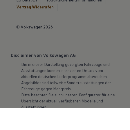
Vertrag Widerrufen
© Volkswagen 2026
Disclaimer von Volkswagen AG
Die in dieser Darstellung gezeigten Fahrzeuge und
Ausstattungen können in einzelnen Details vom
aktuellen deutschen Lieferprogramm abweichen.
Abgebildet sind teilweise Sonderausstattungen der
Fahrzeuge gegen Mehrpreis.
Bitte beachten Sie auch unseren Konfigurator für eine
Übersicht der aktuell verfügbaren Modelle und
Ausstattungen.
Die angegebenen Verbrauchs- und Emissionswerte
beziehen sich nicht auf ein einzelnes Fahrzeug und sind
nicht Bestandteil des Angebots, sondern dienen allein