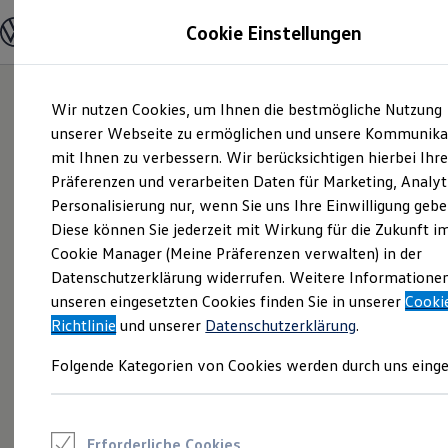
Modelle und Konfigurator
Cookie Einstellungen
Konfigurator
Modelle vergleichen
Konfiguration laden
Zum
Zum
Autosuche
Wir nutzen Cookies, um Ihnen die bestmögliche Nutzung
Hauptinhalt
Footer
Elektroautos
springen
springen
unserer Webseite zu ermöglichen und unsere Kommunika
ENERGY Sondermodelle
Nutzfahrzeuge
mit Ihnen zu verbessern. Wir berücksichtigen hierbei Ihr
SUV und CUV
Präferenzen und verarbeiten Daten für Marketing, Analyt
Familienautos
Personalisierung nur, wenn Sie uns Ihre Einwilligung gebe
Kombis
Kompaktwagen
Diese können Sie jederzeit mit Wirkung für die Zukunft i
Sportwagen
Cookie Manager (Meine Präferenzen verwalten) in der
Schnell verfügbare Fahrzeuge
Angebote und Produkte
Datenschutzerklärung widerrufen. Weitere Informatione
Aktuelle Angebote
unseren eingesetzten Cookies finden Sie in unserer
Cooki
E-Auto-Förderung
Richtlinie
und unserer
Datenschutzerklärung
.
Volkswagen Marktplatz
Die ENERGY Sondermodelle
Folgende Kategorien von Cookies werden durch uns einge
Junge Gebrauchtwagen und Gebrauchtwagen
Volkswagen Zertifizierte Gebrauchtwagen
Elektromobilität bei Gebrauchtwagen
Zubehör- und Serviceangebote
Saisonangebote
Erforderliche Cookies