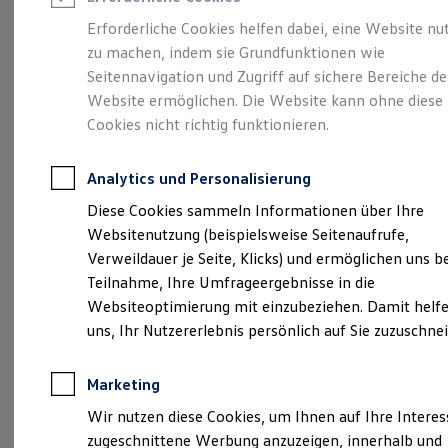
Reifenpakete
Leasing
Erforderliche Cookies helfen dabei, eine Website nu
Leasing-Angebote
zu machen, indem sie Grundfunktionen wie
Mehr Raum für alle(s).
Gebrauchtwagen Leasing
Seitennavigation und Zugriff auf sichere Bereiche de
Junge Gebrauchtwagen-Leasing
Elektroauto Leasing
Website ermöglichen. Die Website kann ohne diese
Der Tayron.
Kleinwagen-Leasing
Cookies nicht richtig funktionieren.
Leasing ohne Anzahlung
Finanzierung
Autokredit mit Schlussrate
Analytics und Personalisierung
Versicherungen und Garantien
Kfz-Versicherung
Diese Cookies sammeln Informationen über Ihre
Restschuldversicherungen
Websitenutzung (beispielsweise Seitenaufrufe,
Garantien
Verweildauer je Seite, Klicks) und ermöglichen uns b
Wartungsverträge
Geschäftskunden
Teilnahme, Ihre Umfrageergebnisse in die
Professional Class bei Volkswagen
Websiteoptimierung mit einzubeziehen. Damit helfe
Großkunden
uns, Ihr Nutzererlebnis persönlich auf Sie zuzuschne
Behörden
(
Impressum & Rechtliches
)
Direktkunden
Sonderfahrzeuge
Marketing
Anpfiff zum Gewinn
Elektromobilität
Wir nutzen diese Cookies, um Ihnen auf Ihre Intere
Elektroautos
zugeschnittene Werbung anzuzeigen, innerhalb und
ID. Tutorials