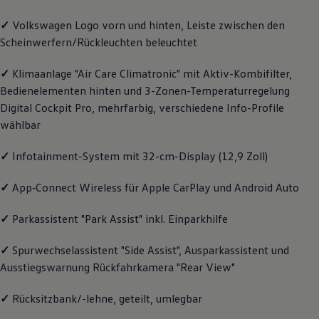
Magazin
✓
Volkswagen
Logo vorn und hinten, Leiste zwischen den
Lifestyle
Transport
Scheinwerfern/Rückleuchten beleuchtet
Familie
Elektromobilität
✓
Klimaanlage "Air Care Climatronic" mit Aktiv-Kombifilter,
Volkswagen R
Pannen- und Unfallhilfe
Bedienelementen hinten und 3-Zonen-Temperaturregelung
Volkswagen Kundenbetreuung
Digital Cockpit Pro, mehrfarbig, verschiedene Info-Profile
wählbar
✓
Infotainment-System mit 32-cm-Display (12,9 Zoll)
✓
App‑Connect
Wireless für Apple
CarPlay
und
Android
Auto
✓
Parkassistent "Park Assist" inkl. Einparkhilfe
✓
Spurwechselassistent "Side Assist", Ausparkassistent und
Ausstiegswarnung Rückfahrkamera "Rear View"
✓
Rücksitzbank/-lehne, geteilt, umlegbar