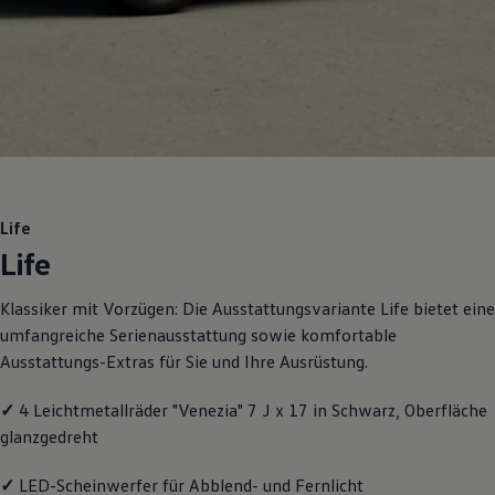
Motorenöl und Flüssigkeiten
Räder und Reifen
Pannen- und Unfallhilfe
Economy Service
Volkswagen Teile
Zubehör
Modellspezifisches Zubehör
Schutz und Pflege
Transport
Entertainment und Elektronik
Individualisieren
Life
Wallbox und Ladekabel
Life
Digitale Extras
Dienste für Ihr Modell finden
Volkswagen Apps, Login und Shop
Klassiker mit Vorzügen: Die Ausstattungsvariante Life bietet eine
Handy und Fahrzeug verbinden
umfangreiche Serienausstattung sowie komfortable
Updates für Software, Karten und Radio
Über Ihr Auto
Ausstattungs-Extras für Sie und Ihre Ausrüstung.
Vorgängermodelle
Kundeninformationen
✓
4 Leichtmetallräder "Venezia" 7 J x 17 in Schwarz, Oberfläche
Volkswagen Kundenbetreuung
Warn- und Kontrollleuchten
glanzgedreht
Assistenzsysteme
Digitale Betriebsanleitung
✓
LED-Scheinwerfer für Abblend- und Fernlicht
Live Beratung