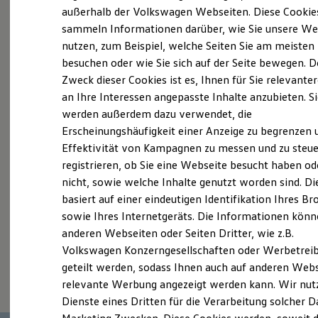
Elektrofahrzeugkonzepte
außerhalb der Volkswagen Webseiten. Diese Cookie
Probefahrt vereinbaren
ID. EVERY1
sammeln Informationen darüber, wie Sie unsere We
Reichweite
nutzen, zum Beispiel, welche Seiten Sie am meisten
Reichweite der ID. Modelle
Reichweite im Winter
besuchen oder wie Sie sich auf der Seite bewegen. D
Rekuperation
Zweck dieser Cookies ist es, Ihnen für Sie relevante
Laden
an Ihre Interessen angepasste Inhalte anzubieten. S
Fahrzeugangebot anfordern
Laden unterwegs
Laden Zuhause
werden außerdem dazu verwendet, die
Ladestationen finden
Erscheinungshäufigkeit einer Anzeige zu begrenzen 
Ladezeitensimulator
Effektivität von Kampagnen zu messen und zu steue
Batterie
Sicherheit
registrieren, ob Sie eine Webseite besucht haben od
Garantie und Lebensdauer
Servicetermin buchen
nicht, sowie welche Inhalte genutzt worden sind. Di
Nachhaltigkeit
basiert auf einer eindeutigen Identifikation Ihres B
Technologie
Kosten und Kauf
sowie Ihres Internetgeräts. Die Informationen kön
Verbrauchskosten
anderen Webseiten oder Seiten Dritter, wie z.B.
Kaufoptionen
Volkswagen Konzerngesellschaften oder Werbetrei
E-Auto-Förderung
Serviceanfrage stellen
Software und Konnektivität
geteilt werden, sodass Ihnen auch auf anderen Web
Die ID. Software 6
relevante Werbung angezeigt werden kann. Wir nut
ID. Software Versionen und Updates
Dienste eines Dritten für die Verarbeitung solcher D
Digitale Extras
Schnittstellen zu Ihrem ID.