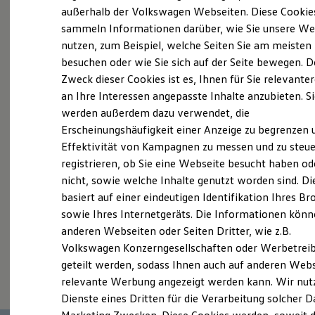
Elektrofahrzeugkonzepte
außerhalb der Volkswagen Webseiten. Diese Cookie
Probefahrt vereinbaren
ID. EVERY1
sammeln Informationen darüber, wie Sie unsere We
Reichweite
nutzen, zum Beispiel, welche Seiten Sie am meisten
Reichweite der ID. Modelle
Reichweite im Winter
besuchen oder wie Sie sich auf der Seite bewegen. D
Rekuperation
Zweck dieser Cookies ist es, Ihnen für Sie relevante
Laden
an Ihre Interessen angepasste Inhalte anzubieten. S
Fahrzeugangebot anfordern
Laden unterwegs
Laden Zuhause
werden außerdem dazu verwendet, die
Ladestationen finden
Erscheinungshäufigkeit einer Anzeige zu begrenzen 
Ladezeitensimulator
Effektivität von Kampagnen zu messen und zu steue
Batterie
Sicherheit
registrieren, ob Sie eine Webseite besucht haben od
Garantie und Lebensdauer
Servicetermin buchen
nicht, sowie welche Inhalte genutzt worden sind. Di
Nachhaltigkeit
basiert auf einer eindeutigen Identifikation Ihres B
Technologie
Kosten und Kauf
sowie Ihres Internetgeräts. Die Informationen kön
Verbrauchskosten
anderen Webseiten oder Seiten Dritter, wie z.B.
Kaufoptionen
Volkswagen Konzerngesellschaften oder Werbetrei
E-Auto-Förderung
Serviceanfrage stellen
Software und Konnektivität
geteilt werden, sodass Ihnen auch auf anderen Web
Die ID. Software 6
relevante Werbung angezeigt werden kann. Wir nut
ID. Software Versionen und Updates
Dienste eines Dritten für die Verarbeitung solcher D
Digitale Extras
Schnittstellen zu Ihrem ID.