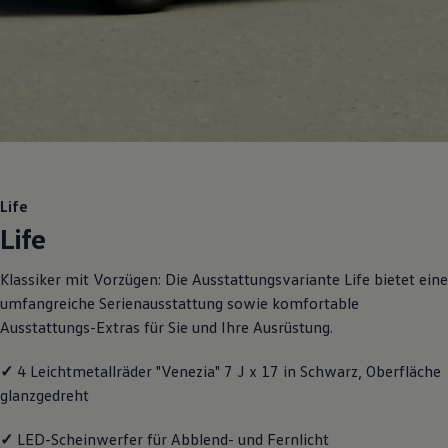
Motorenöl und Flüssigkeiten
Räder und Reifen
Pannen- und Unfallhilfe
Economy Service
Volkswagen Teile
Zubehör
Modellspezifisches Zubehör
Schutz und Pflege
Transport
Entertainment und Elektronik
Individualisieren
Life
Wallbox und Ladekabel
Life
Digitale Extras
Dienste für Ihr Modell finden
Volkswagen Apps, Login und Shop
Klassiker mit Vorzügen: Die Ausstattungsvariante Life bietet eine
Handy und Fahrzeug verbinden
umfangreiche Serienausstattung sowie komfortable
Updates für Software, Karten und Radio
Über Ihr Auto
Ausstattungs-Extras für Sie und Ihre Ausrüstung.
Vorgängermodelle
Kundeninformationen
✓
4 Leichtmetallräder "Venezia" 7 J x 17 in Schwarz, Oberfläche
Volkswagen Kundenbetreuung
Warn- und Kontrollleuchten
glanzgedreht
Assistenzsysteme
Digitale Betriebsanleitung
✓
LED-Scheinwerfer für Abblend- und Fernlicht
Live Beratung