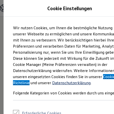
Modelle und Konfigurator
Cookie Einstellungen
Konfigurator
Modelle vergleichen
Konfiguration laden
Zum
Zum
Autosuche
Wir nutzen Cookies, um Ihnen die bestmögliche Nutzung
Hauptinhalt
Footer
Elektroautos
springen
springen
unserer Webseite zu ermöglichen und unsere Kommunika
ENERGY Sondermodelle
Nutzfahrzeuge
mit Ihnen zu verbessern. Wir berücksichtigen hierbei Ihr
SUV und CUV
Präferenzen und verarbeiten Daten für Marketing, Analyt
Familienautos
Personalisierung nur, wenn Sie uns Ihre Einwilligung gebe
Kombis
Kompaktwagen
Diese können Sie jederzeit mit Wirkung für die Zukunft i
Sportwagen
Cookie Manager (Meine Präferenzen verwalten) in der
Schnell verfügbare Fahrzeuge
Angebote und Produkte
Datenschutzerklärung widerrufen. Weitere Informatione
Aktuelle Angebote
unseren eingesetzten Cookies finden Sie in unserer
Cooki
E-Auto-Förderung
Richtlinie
und unserer
Datenschutzerklärung
.
Volkswagen Marktplatz
Die ENERGY Sondermodelle
Folgende Kategorien von Cookies werden durch uns einge
Junge Gebrauchtwagen und Gebrauchtwagen
Volkswagen Zertifizierte Gebrauchtwagen
Elektromobilität bei Gebrauchtwagen
Zubehör- und Serviceangebote
Saisonangebote
Erforderliche Cookies