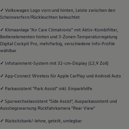
Magazin
✓
Volkswagen
Logo vorn und hinten, Leiste zwischen den
Lifestyle
Transport
Scheinwerfern/Rückleuchten beleuchtet
Familie
Elektromobilität
✓
Klimaanlage "Air Care Climatronic" mit Aktiv-Kombifilter,
Volkswagen R
Pannen- und Unfallhilfe
Bedienelementen hinten und 3-Zonen-Temperaturregelung
Volkswagen Kundenbetreuung
Digital Cockpit Pro, mehrfarbig, verschiedene Info-Profile
wählbar
✓
Infotainment-System mit 32-cm-Display (12,9 Zoll)
✓
App‑Connect
Wireless für Apple
CarPlay
und
Android
Auto
✓
Parkassistent "Park Assist" inkl. Einparkhilfe
✓
Spurwechselassistent "Side Assist", Ausparkassistent und
Ausstiegswarnung Rückfahrkamera "Rear View"
✓
Rücksitzbank/-lehne, geteilt, umlegbar