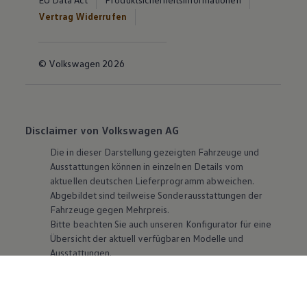
Vertrag Widerrufen
© Volkswagen 2026
Disclaimer von Volkswagen AG
Die in dieser Darstellung gezeigten Fahrzeuge und
Ausstattungen können in einzelnen Details vom
aktuellen deutschen Lieferprogramm abweichen.
Abgebildet sind teilweise Sonderausstattungen der
Fahrzeuge gegen Mehrpreis.
Bitte beachten Sie auch unseren Konfigurator für eine
Übersicht der aktuell verfügbaren Modelle und
Ausstattungen.
Die angegebenen Verbrauchs- und Emissionswerte
beziehen sich nicht auf ein einzelnes Fahrzeug und sind
nicht Bestandteil des Angebots, sondern dienen allein