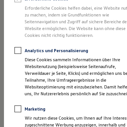
Reifenpakete
Leasing
Erforderliche Cookies helfen dabei, eine Website nu
Leasing-Angebote
zu machen, indem sie Grundfunktionen wie
Mehr Raum für alle(s).
Gebrauchtwagen Leasing
Seitennavigation und Zugriff auf sichere Bereiche de
Junge Gebrauchtwagen-Leasing
Elektroauto Leasing
Website ermöglichen. Die Website kann ohne diese
Der Tayron.
Kleinwagen-Leasing
Cookies nicht richtig funktionieren.
Leasing ohne Anzahlung
Finanzierung
Autokredit mit Schlussrate
Analytics und Personalisierung
Versicherungen und Garantien
Kfz-Versicherung
Diese Cookies sammeln Informationen über Ihre
Restschuldversicherungen
Websitenutzung (beispielsweise Seitenaufrufe,
Garantien
Verweildauer je Seite, Klicks) und ermöglichen uns b
Wartungsverträge
Geschäftskunden
Teilnahme, Ihre Umfrageergebnisse in die
Professional Class bei Volkswagen
Websiteoptimierung mit einzubeziehen. Damit helfe
Großkunden
uns, Ihr Nutzererlebnis persönlich auf Sie zuzuschne
Behörden
(
Impressum & Rechtliches
)
Direktkunden
Sonderfahrzeuge
Marketing
Anpfiff zum Gewinn
Elektromobilität
Wir nutzen diese Cookies, um Ihnen auf Ihre Intere
Elektroautos
zugeschnittene Werbung anzuzeigen, innerhalb und
ID. Tutorials