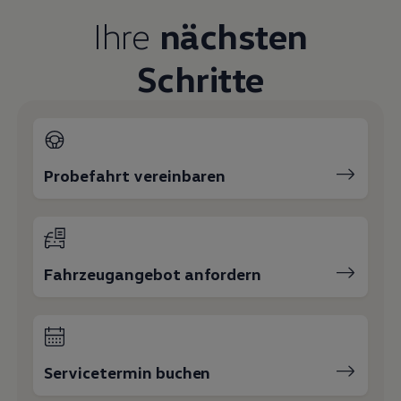
Magazin
Ihre
nächsten
Lifestyle
Transport
Familie
Schritte
Elektromobilität
Volkswagen R
Pannen- und Unfallhilfe
Volkswagen Kundenbetreuung
Probefahrt vereinbaren
Fahrzeugangebot anfordern
Servicetermin buchen