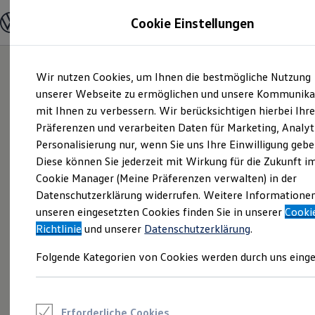
Modelle und Konfigurator
Cookie Einstellungen
Konfigurator
Modelle vergleichen
Konfiguration laden
Zum
Zum
Autosuche
Wir nutzen Cookies, um Ihnen die bestmögliche Nutzung
Hauptinhalt
Footer
Elektroautos
springen
springen
unserer Webseite zu ermöglichen und unsere Kommunika
ENERGY Sondermodelle
Nutzfahrzeuge
mit Ihnen zu verbessern. Wir berücksichtigen hierbei Ihr
SUV und CUV
Präferenzen und verarbeiten Daten für Marketing, Analyt
Familienautos
Personalisierung nur, wenn Sie uns Ihre Einwilligung gebe
Kombis
Kompaktwagen
Diese können Sie jederzeit mit Wirkung für die Zukunft i
Sportwagen
Cookie Manager (Meine Präferenzen verwalten) in der
Schnell verfügbare Fahrzeuge
Angebote und Produkte
Datenschutzerklärung widerrufen. Weitere Informatione
Aktuelle Angebote
unseren eingesetzten Cookies finden Sie in unserer
Cooki
E-Auto-Förderung
Richtlinie
und unserer
Datenschutzerklärung
.
Volkswagen Marktplatz
Die ENERGY Sondermodelle
Folgende Kategorien von Cookies werden durch uns einge
Junge Gebrauchtwagen und Gebrauchtwagen
Volkswagen Zertifizierte Gebrauchtwagen
Elektromobilität bei Gebrauchtwagen
Zubehör- und Serviceangebote
Saisonangebote
Erforderliche Cookies