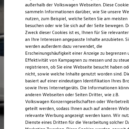
Elektrofahrzeugkonzepte
außerhalb der Volkswagen Webseiten. Diese Cookie
ID. EVERY1
sammeln Informationen darüber, wie Sie unsere We
Reichweite
nutzen, zum Beispiel, welche Seiten Sie am meisten
Reichweite der ID. Modelle
Reichweite im Winter
besuchen oder wie Sie sich auf der Seite bewegen. D
Rekuperation
Zweck dieser Cookies ist es, Ihnen für Sie relevante
Laden
an Ihre Interessen angepasste Inhalte anzubieten. S
Laden unterwegs
Laden Zuhause
werden außerdem dazu verwendet, die
Ladestationen finden
Erscheinungshäufigkeit einer Anzeige zu begrenzen 
Ladezeitensimulator
Effektivität von Kampagnen zu messen und zu steue
Batterie
Sicherheit
registrieren, ob Sie eine Webseite besucht haben od
Garantie und Lebensdauer
nicht, sowie welche Inhalte genutzt worden sind. Di
Nachhaltigkeit
basiert auf einer eindeutigen Identifikation Ihres B
Technologie
Kosten und Kauf
sowie Ihres Internetgeräts. Die Informationen kön
Verbrauchskosten
anderen Webseiten oder Seiten Dritter, wie z.B.
Kaufoptionen
Volkswagen Konzerngesellschaften oder Werbetrei
E-Auto-Förderung
Software und Konnektivität
geteilt werden, sodass Ihnen auch auf anderen Web
Die ID. Software 6
relevante Werbung angezeigt werden kann. Wir nut
ID. Software Versionen und Updates
Dienste eines Dritten für die Verarbeitung solcher D
Digitale Extras
Schnittstellen zu Ihrem ID.