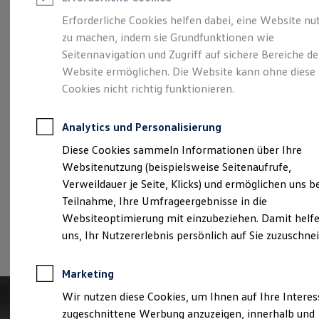
Reifenpakete
Leasing
Erforderliche Cookies helfen dabei, eine Website nu
Leasing-Angebote
zu machen, indem sie Grundfunktionen wie
Der T-Roc
Gebrauchtwagen Leasing
Seitennavigation und Zugriff auf sichere Bereiche de
Junge Gebrauchtwagen-Leasing
Elektroauto Leasing
Website ermöglichen. Die Website kann ohne diese
Kleinwagen-Leasing
Cookies nicht richtig funktionieren.
Leasing ohne Anzahlung
Finanzierung
Autokredit mit Schlussrate
Analytics und Personalisierung
Versicherungen und Garantien
Kfz-Versicherung
Diese Cookies sammeln Informationen über Ihre
Restschuldversicherungen
Websitenutzung (beispielsweise Seitenaufrufe,
Garantien
Verweildauer je Seite, Klicks) und ermöglichen uns b
Wartungsverträge
Geschäftskunden
Teilnahme, Ihre Umfrageergebnisse in die
Professional Class bei Volkswagen
Websiteoptimierung mit einzubeziehen. Damit helfe
Großkunden
(
Impressum & Rechtliches
)
uns, Ihr Nutzererlebnis persönlich auf Sie zuzuschne
Behörden
Direktkunden
Sonderfahrzeuge
Marketing
Anpfiff zum Gewinn
Elektromobilität
Wir nutzen diese Cookies, um Ihnen auf Ihre Intere
Elektroautos
zugeschnittene Werbung anzuzeigen, innerhalb und
ID. Tutorials