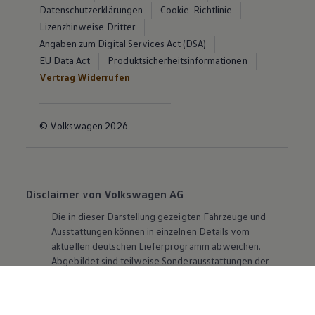
Datenschutzerklärungen
Cookie-Richtlinie
Lizenzhinweise Dritter
Angaben zum Digital Services Act (DSA)
EU Data Act
Produktsicherheitsinformationen
Vertrag Widerrufen
© Volkswagen 2026
Disclaimer von Volkswagen AG
Die in dieser Darstellung gezeigten Fahrzeuge und
Ausstattungen können in einzelnen Details vom
aktuellen deutschen Lieferprogramm abweichen.
Abgebildet sind teilweise Sonderausstattungen der
Fahrzeuge gegen Mehrpreis.
Bitte beachten Sie auch unseren Konfigurator für eine
Übersicht der aktuell verfügbaren Modelle und