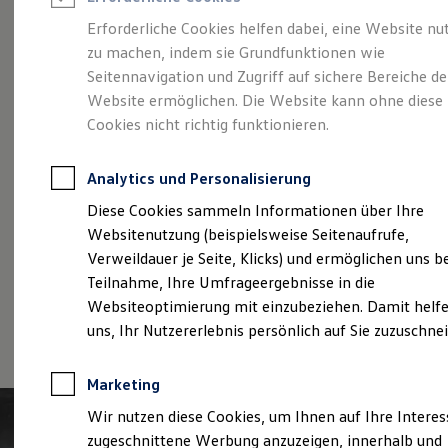
Reifenpakete
Leasing
Erforderliche Cookies helfen dabei, eine Website nu
Leasing-Angebote
zu machen, indem sie Grundfunktionen wie
Der T-Roc
Gebrauchtwagen Leasing
Seitennavigation und Zugriff auf sichere Bereiche de
Junge Gebrauchtwagen-Leasing
Elektroauto Leasing
Website ermöglichen. Die Website kann ohne diese
Kleinwagen-Leasing
Cookies nicht richtig funktionieren.
Leasing ohne Anzahlung
Finanzierung
Autokredit mit Schlussrate
Analytics und Personalisierung
Versicherungen und Garantien
Kfz-Versicherung
Diese Cookies sammeln Informationen über Ihre
Restschuldversicherungen
Websitenutzung (beispielsweise Seitenaufrufe,
Garantien
Verweildauer je Seite, Klicks) und ermöglichen uns b
Wartungsverträge
Geschäftskunden
Teilnahme, Ihre Umfrageergebnisse in die
Professional Class bei Volkswagen
Websiteoptimierung mit einzubeziehen. Damit helfe
Großkunden
(
Impressum & Rechtliches
)
uns, Ihr Nutzererlebnis persönlich auf Sie zuzuschne
Behörden
Direktkunden
Sonderfahrzeuge
Marketing
Anpfiff zum Gewinn
Elektromobilität
Wir nutzen diese Cookies, um Ihnen auf Ihre Intere
Elektroautos
zugeschnittene Werbung anzuzeigen, innerhalb und
ID. Tutorials