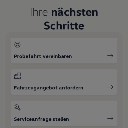
Magazin
Ihre
nächsten
Lifestyle
Transport
Familie
Schritte
Elektromobilität
Volkswagen R
Pannen- und Unfallhilfe
Volkswagen Kundenbetreuung
Probefahrt vereinbaren
Fahrzeugangebot anfordern
Serviceanfrage stellen