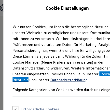
Modelle und Konfigurator
Cookie Einstellungen
Konfigurator
Modelle vergleichen
Konfiguration laden
Zum
Zum
Autosuche
Wir nutzen Cookies, um Ihnen die bestmögliche Nutzung
Hauptinhalt
Footer
Elektroautos
springen
springen
unserer Webseite zu ermöglichen und unsere Kommunika
ENERGY Sondermodelle
Nutzfahrzeuge
mit Ihnen zu verbessern. Wir berücksichtigen hierbei Ihr
SUV und CUV
Präferenzen und verarbeiten Daten für Marketing, Analyt
Familienautos
Personalisierung nur, wenn Sie uns Ihre Einwilligung gebe
Kombis
Kompaktwagen
Diese können Sie jederzeit mit Wirkung für die Zukunft i
Sportwagen
Cookie Manager (Meine Präferenzen verwalten) in der
Schnell verfügbare Fahrzeuge
Angebote und Produkte
Datenschutzerklärung widerrufen. Weitere Informatione
Aktuelle Angebote
unseren eingesetzten Cookies finden Sie in unserer
Cooki
E-Auto-Förderung
Richtlinie
und unserer
Datenschutzerklärung
.
Volkswagen Marktplatz
Die ENERGY Sondermodelle
Folgende Kategorien von Cookies werden durch uns einge
Junge Gebrauchtwagen und Gebrauchtwagen
Volkswagen Zertifizierte Gebrauchtwagen
Elektromobilität bei Gebrauchtwagen
Zubehör- und Serviceangebote
Saisonangebote
Erforderliche Cookies