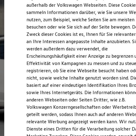
Elektrofahrzeugkonzepte
außerhalb der Volkswagen Webseiten. Diese Cookie
ID. EVERY1
sammeln Informationen darüber, wie Sie unsere We
Reichweite
nutzen, zum Beispiel, welche Seiten Sie am meisten
Reichweite der ID. Modelle
Reichweite im Winter
besuchen oder wie Sie sich auf der Seite bewegen. D
Rekuperation
Zweck dieser Cookies ist es, Ihnen für Sie relevante
Laden
an Ihre Interessen angepasste Inhalte anzubieten. S
Laden unterwegs
Laden Zuhause
werden außerdem dazu verwendet, die
Ladestationen finden
Erscheinungshäufigkeit einer Anzeige zu begrenzen 
Ladezeitensimulator
Effektivität von Kampagnen zu messen und zu steue
Batterie
Sicherheit
registrieren, ob Sie eine Webseite besucht haben od
Garantie und Lebensdauer
nicht, sowie welche Inhalte genutzt worden sind. Di
Nachhaltigkeit
basiert auf einer eindeutigen Identifikation Ihres B
Technologie
Kosten und Kauf
sowie Ihres Internetgeräts. Die Informationen kön
Verbrauchskosten
anderen Webseiten oder Seiten Dritter, wie z.B.
Kaufoptionen
Volkswagen Konzerngesellschaften oder Werbetrei
E-Auto-Förderung
Software und Konnektivität
geteilt werden, sodass Ihnen auch auf anderen Web
Die ID. Software 6
relevante Werbung angezeigt werden kann. Wir nut
ID. Software Versionen und Updates
Dienste eines Dritten für die Verarbeitung solcher D
Digitale Extras
Schnittstellen zu Ihrem ID.