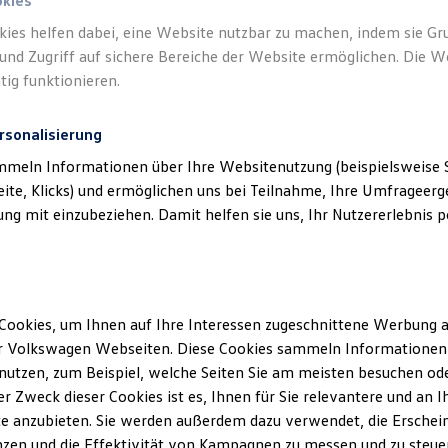
okies
kies helfen dabei, eine Website nutzbar zu machen, indem sie G
und Zugriff auf sichere Bereiche der Website ermöglichen. Die W
tig funktionieren.
rsonalisierung
mmeln Informationen über Ihre Websitenutzung (beispielsweise S
eite, Klicks) und ermöglichen uns bei Teilnahme, Ihre Umfrageerge
g mit einzubeziehen. Damit helfen sie uns, Ihr Nutzererlebnis pe
Cookies, um Ihnen auf Ihre Interessen zugeschnittene Werbung a
r Volkswagen Webseiten. Diese Cookies sammeln Informationen 
utzen, zum Beispiel, welche Seiten Sie am meisten besuchen oder
r Zweck dieser Cookies ist es, Ihnen für Sie relevantere und an I
e anzubieten. Sie werden außerdem dazu verwendet, die Erschein
zen und die Effektivität von Kampagnen zu messen und zu steuern