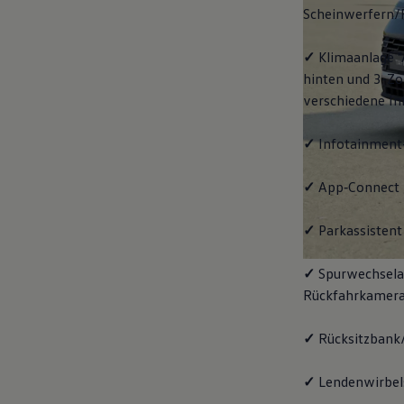
Scheinwerfern/
✓
Klimaanlage "
hinten und 3-Zo
verschiedene In
✓
Infotainment
✓
App‑Connect
✓
Parkassistent 
✓
Spurwechselas
Rückfahrkamera
✓
Rücksitzbank/
✓
Lendenwirbels