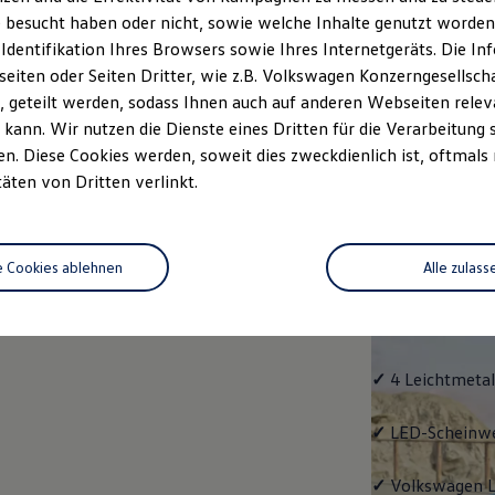
 besucht haben oder nicht, sowie welche Inhalte genutzt worden s
rzeugangebot
Servicetermin buchen
rdern
 Identifikation Ihres Browsers sowie Ihres Internetgeräts. Die 
iten oder Seiten Dritter, wie z.B. Volkswagen Konzerngesellsch
 geteilt werden, sodass Ihnen auch auf anderen Webseiten rel
kann. Wir nutzen die Dienste eines Dritten für die Verarbeitung 
. Diese Cookies werden, soweit dies zweckdienlich ist, oftmals
Life
täten von Dritten verlinkt.
Life
e Cookies ablehnen
Alle zulass
Klassiker mit V
Serienausstattu
Ausrüstung.
✓
4 Leichtmetal
✓
LED-Scheinwer
✓
Volkswagen
L