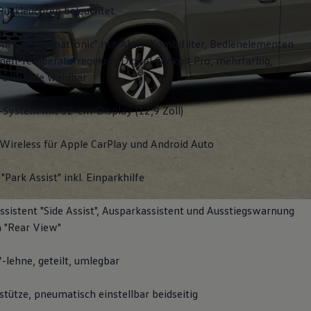
Rückleuchten beleuchtet
Air Care Climatronic" mit Aktiv-Kombifilter, Bedienelementen
nen-Temperaturregelung Digital Cockpit Pro, mehrfarbig,
fo-Profile wählbar
-System mit 32-cm-Display (12,9 Zoll)
Wireless für Apple
CarPlay
und
Android
Auto
"Park Assist" inkl. Einparkhilfe
sistent "Side Assist", Ausparkassistent und Ausstiegswarnung
 "Rear View"
-lehne, geteilt, umlegbar
tütze, pneumatisch einstellbar beidseitig