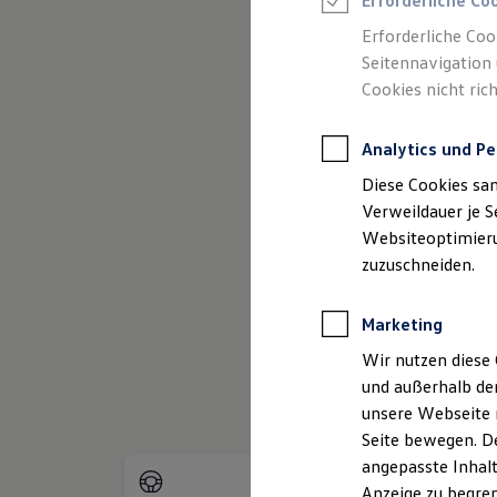
Erforderliche Co
Reifenpakete
Leasing
Erforderliche Coo
Leasing-Angebote
Seitennavigation 
Gebrauchtwagen Leasing
Cookies nicht rich
Junge Gebrauchtwagen-Leasing
Elektroauto Leasing
(
Impressum & Rechtliches
)
Kleinwagen-Leasing
Analytics und Pe
Leasing ohne Anzahlung
Finanzierung
Diese Cookies sa
Autokredit mit Schlussrate
Versicherungen und Garantien
Verweildauer je S
Kfz-Versicherung
Websiteoptimierun
Restschuldversicherungen
zuzuschneiden.
Garantien
Wartungsverträge
Geschäftskunden
Marketing
Professional Class bei Volkswagen
Großkunden
Wir nutzen diese 
Behörden
und außerhalb de
Direktkunden
Sonderfahrzeuge
unsere Webseite n
Anpfiff zum Gewinn
Seite bewegen. De
Elektromobilität
angepasste Inhalt
Elektroautos
ID. Tutorials
Anzeige zu begren