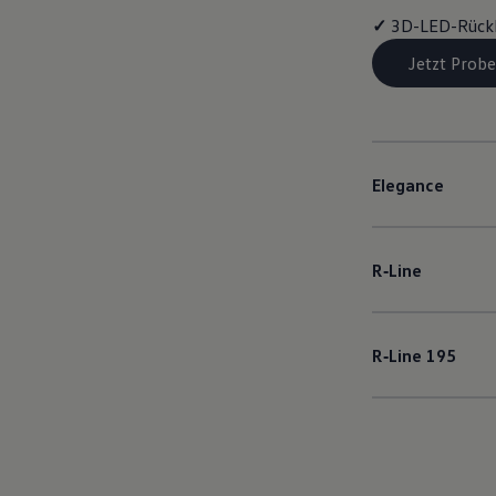
✓
3D-LED-Rück
Jetzt Probe
Elegance
R‑Line
R‑Line
195