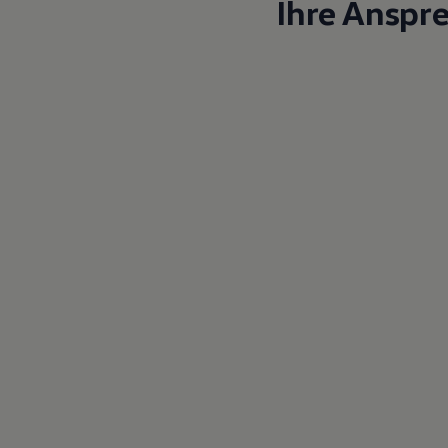
Ihre Anspr
Magazin
Lifestyle
Transport
Familie
Elektromobilität
Volkswagen R
Pannen- und Unfallhilfe
Volkswagen Kundenbetreuung