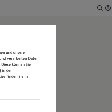
hen und unsere
 und verarbeiten Daten
. Diese können Sie
 in der
es finden Sie in