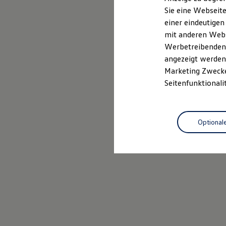
Elektrofahrzeugkonzepte
Sie eine Webseite
ID. EVERY1
einer eindeutigen
Reichweite
Reichweite der ID. Modelle
mit anderen Webse
Reichweite im Winter
Werbetreibenden,
Rekuperation
angezeigt werden 
Laden
Laden unterwegs
Marketing Zwecken
Laden Zuhause
Seitenfunktionali
Ladestationen finden
Ladezeitensimulator
Batterie
Sicherheit
Optional
Garantie und Lebensdauer
Nachhaltigkeit
Technologie
Kosten und Kauf
Verbrauchskosten
Kaufoptionen
E-Auto-Förderung
Software und Konnektivität
Die ID. Software 6
ID. Software Versionen und Updates
Digitale Extras
Schnittstellen zu Ihrem ID.