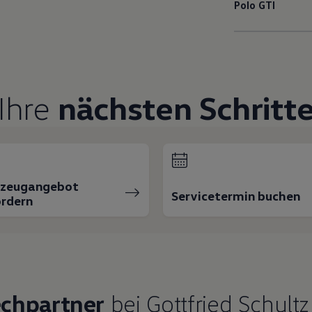
Polo
GTI
Ihre
nächsten Schritt
rzeugangebot
Servicetermin buchen
rdern
echpartner
bei Gottfried Schult