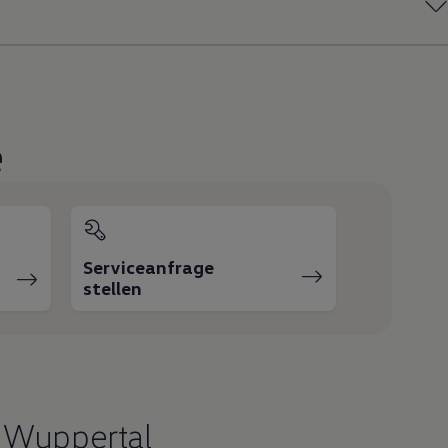
e
Serviceanfrage
stellen
z Wuppertal