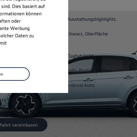
N 50
ind. Dies basiert auf
Informationen können
ITION 50 erhalten Sie folgende Ausstattungshighlights:
aften oder
evante Werbung
räder "Coventry" 6,5 J x 16 in Schwarz, Oberfläche
solcher Daten zu
olkswagen
R
 mit
D-Matrix-Scheinwerfer mit LED-Tagfahrlicht
it Pro, mehrfarbig, verschiedene Info-Profile wählbar
en
Wireless für Apple
CarPlay
und
Android
Auto
ra "Rear View"
swahl
fahrt vereinbaren