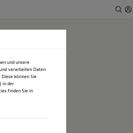
hen und unsere
 und verarbeiten Daten
. Diese können Sie
 in der
es finden Sie in