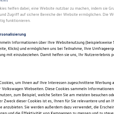
okies
kies helfen dabei, eine Website nutzbar zu machen, indem sie G
und Zugriff auf sichere Bereiche der Website ermöglichen. Die W
tig funktionieren.
rsonalisierung
mmeln Informationen über Ihre Websitenutzung (beispielsweise S
eite, Klicks) und ermöglichen uns bei Teilnahme, Ihre Umfrageerge
g mit einzubeziehen. Damit helfen sie uns, Ihr Nutzererlebnis pe
Cookies, um Ihnen auf Ihre Interessen zugeschnittene Werbung a
r Volkswagen Webseiten. Diese Cookies sammeln Informationen 
utzen, zum Beispiel, welche Seiten Sie am meisten besuchen oder
r Zweck dieser Cookies ist es, Ihnen für Sie relevantere und an I
e anzubieten. Sie werden außerdem dazu verwendet, die Erschein
EDITION 50
zen und die Effektivität von Kampagnen zu messen und zu steuern