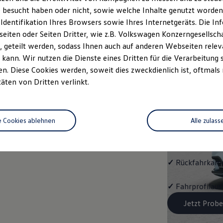
EDITIO
 besucht haben oder nicht, sowie welche Inhalte genutzt worden s
 Identifikation Ihres Browsers sowie Ihres Internetgeräts. Die 
Mit dem
Polo
ED
iten oder Seiten Dritter, wie z.B. Volkswagen Konzerngesellsch
 geteilt werden, sodass Ihnen auch auf anderen Webseiten rel
✓
4 Leichtmetall
kann. Wir nutzen die Dienste eines Dritten für die Verarbeitung 
glanzgedreht,
V
. Diese Cookies werden, soweit dies zweckdienlich ist, oftmals
täten von Dritten verlinkt.
✓
IQ.LIGHT - LE
✓
Digital Cockp
e Cookies ablehnen
Alle zulass
✓
App‑Connect
✓
Rückfahrkame
✓
Fahrprofilau
Jetzt Probe