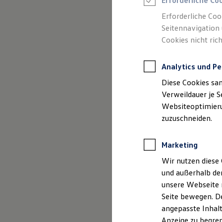
Erforderliche Co
Reifenpakete
Leasing
Erforderliche Coo
Leasing-Angebote
Seitennavigation 
Gebrauchtwagen Leasing
(
Impressum & Rechtliches
)
Cookies nicht rich
Junge Gebrauchtwagen-Leasing
Elektroauto Leasing
Kleinwagen-Leasing
Analytics und Pe
Leasing ohne Anzahlung
Finanzierung
Diese Cookies sa
Autokredit mit Schlussrate
Versicherungen und Garantien
Verweildauer je S
Kfz-Versicherung
Websiteoptimierun
Restschuldversicherungen
zuzuschneiden.
Garantien
Wartungsverträge
Geschäftskunden
Marketing
Professional Class bei Volkswagen
Großkunden
Wir nutzen diese 
Behörden
und außerhalb de
Direktkunden
Sonderfahrzeuge
unsere Webseite n
Anpfiff zum Gewinn
Seite bewegen. De
Elektromobilität
angepasste Inhalt
Elektroautos
ID. Tutorials
Anzeige zu begren