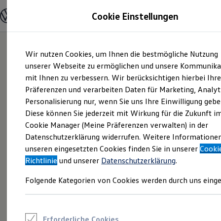
Modelle und Konfigurator
Cookie Einstellungen
Konfigurator
Modelle vergleichen
Konfiguration laden
Zum
Zum
Autosuche
Wir nutzen Cookies, um Ihnen die bestmögliche Nutzung
Hauptinhalt
Footer
Elektroautos
springen
springen
unserer Webseite zu ermöglichen und unsere Kommunika
ENERGY Sondermodelle
Nutzfahrzeuge
mit Ihnen zu verbessern. Wir berücksichtigen hierbei Ihr
SUV und CUV
Präferenzen und verarbeiten Daten für Marketing, Analyt
Familienautos
Personalisierung nur, wenn Sie uns Ihre Einwilligung gebe
Kombis
Kompaktwagen
Diese können Sie jederzeit mit Wirkung für die Zukunft i
Sportwagen
Cookie Manager (Meine Präferenzen verwalten) in der
Schnell verfügbare Fahrzeuge
Angebote und Produkte
Datenschutzerklärung widerrufen. Weitere Informatione
Aktuelle Angebote
unseren eingesetzten Cookies finden Sie in unserer
Cooki
E-Auto-Förderung
Richtlinie
und unserer
Datenschutzerklärung
.
Volkswagen Marktplatz
Die ENERGY Sondermodelle
Folgende Kategorien von Cookies werden durch uns einge
Junge Gebrauchtwagen und Gebrauchtwagen
Volkswagen Zertifizierte Gebrauchtwagen
Elektromobilität bei Gebrauchtwagen
Zubehör- und Serviceangebote
Saisonangebote
Erforderliche Cookies