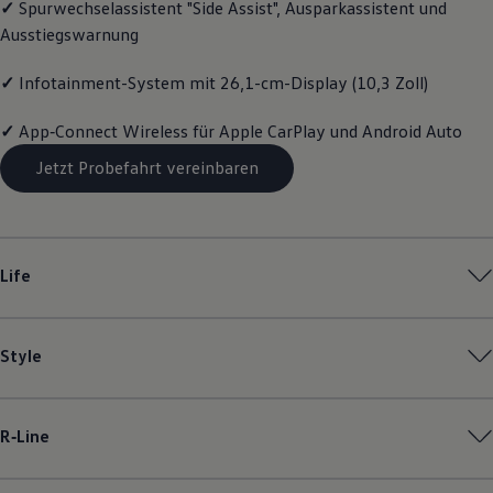
✓
Spurwechselassistent "Side Assist", Ausparkassistent und
Magazin
Ausstiegswarnung
Lifestyle
Transport
Familie
✓
Infotainment-System mit 26,1-cm-Display (10,3 Zoll)
Elektromobilität
Volkswagen R
✓
App‑Connect
Wireless für Apple
CarPlay
und
Android
Auto
Pannen- und Unfallhilfe
Volkswagen Kundenbetreuung
Jetzt Probefahrt vereinbaren
Life
Style
R‑Line