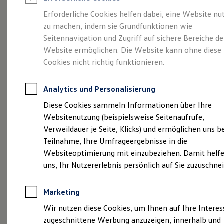
Reifenpakete
Leasing
Erforderliche Cookies helfen dabei, eine Website nu
Leasing-Angebote
zu machen, indem sie Grundfunktionen wie
Der T-Roc
Gebrauchtwagen Leasing
Seitennavigation und Zugriff auf sichere Bereiche de
Junge Gebrauchtwagen-Leasing
Elektroauto Leasing
Website ermöglichen. Die Website kann ohne diese
Kleinwagen-Leasing
Cookies nicht richtig funktionieren.
Leasing ohne Anzahlung
Finanzierung
Autokredit mit Schlussrate
Analytics und Personalisierung
Versicherungen und Garantien
Kfz-Versicherung
Diese Cookies sammeln Informationen über Ihre
Restschuldversicherungen
Websitenutzung (beispielsweise Seitenaufrufe,
Garantien
Verweildauer je Seite, Klicks) und ermöglichen uns b
Wartungsverträge
Geschäftskunden
Teilnahme, Ihre Umfrageergebnisse in die
Professional Class bei Volkswagen
Websiteoptimierung mit einzubeziehen. Damit helfe
Großkunden
(
Impressum & Rechtliches
)
uns, Ihr Nutzererlebnis persönlich auf Sie zuzuschne
Behörden
Direktkunden
Sonderfahrzeuge
Marketing
Anpfiff zum Gewinn
Elektromobilität
Wir nutzen diese Cookies, um Ihnen auf Ihre Intere
Elektroautos
zugeschnittene Werbung anzuzeigen, innerhalb und
ID. Tutorials