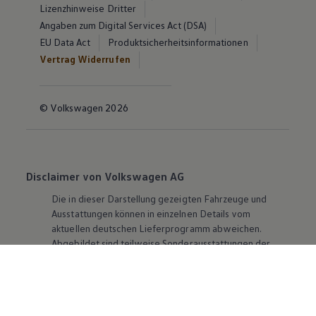
Lizenzhinweise Dritter
Angaben zum Digital Services Act (DSA)
EU Data Act
Produktsicherheitsinformationen
Vertrag Widerrufen
© Volkswagen 2026
Disclaimer von Volkswagen AG
Die in dieser Darstellung gezeigten Fahrzeuge und
Ausstattungen können in einzelnen Details vom
aktuellen deutschen Lieferprogramm abweichen.
Abgebildet sind teilweise Sonderausstattungen der
Fahrzeuge gegen Mehrpreis.
Bitte beachten Sie auch unseren Konfigurator für eine
Übersicht der aktuell verfügbaren Modelle und
Ausstattungen.