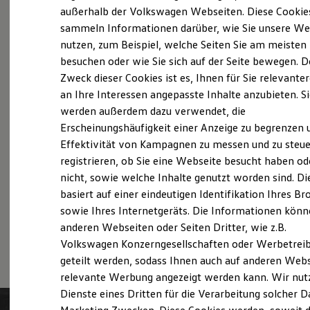
Probefahrt vereinbaren
Elektrofahrzeugkonzepte
außerhalb der Volkswagen Webseiten. Diese Cookie
ID. EVERY1
sammeln Informationen darüber, wie Sie unsere We
Reichweite
nutzen, zum Beispiel, welche Seiten Sie am meisten
Reichweite der ID. Modelle
Reichweite im Winter
besuchen oder wie Sie sich auf der Seite bewegen. D
Rekuperation
Zweck dieser Cookies ist es, Ihnen für Sie relevante
Fahrzeugangebot anfordern
Laden
an Ihre Interessen angepasste Inhalte anzubieten. S
Laden unterwegs
Laden Zuhause
werden außerdem dazu verwendet, die
Ladestationen finden
Erscheinungshäufigkeit einer Anzeige zu begrenzen 
Ladezeitensimulator
Effektivität von Kampagnen zu messen und zu steue
Batterie
Servicetermin buchen
Sicherheit
registrieren, ob Sie eine Webseite besucht haben od
Garantie und Lebensdauer
nicht, sowie welche Inhalte genutzt worden sind. Di
Nachhaltigkeit
basiert auf einer eindeutigen Identifikation Ihres B
Technologie
Kosten und Kauf
sowie Ihres Internetgeräts. Die Informationen kön
Verbrauchskosten
anderen Webseiten oder Seiten Dritter, wie z.B.
Serviceanfrage stellen
Kaufoptionen
Volkswagen Konzerngesellschaften oder Werbetrei
E-Auto-Förderung
Software und Konnektivität
geteilt werden, sodass Ihnen auch auf anderen Web
Die ID. Software 6
relevante Werbung angezeigt werden kann. Wir nut
ID. Software Versionen und Updates
Dienste eines Dritten für die Verarbeitung solcher D
Digitale Extras
Schnittstellen zu Ihrem ID.