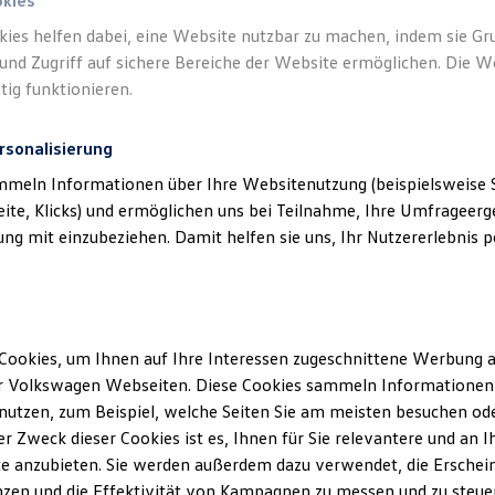
okies
kies helfen dabei, eine Website nutzbar zu machen, indem sie G
und Zugriff auf sichere Bereiche der Website ermöglichen. Die W
tig funktionieren.
rsonalisierung
mmeln Informationen über Ihre Websitenutzung (beispielsweise S
eite, Klicks) und ermöglichen uns bei Teilnahme, Ihre Umfrageerge
g mit einzubeziehen. Damit helfen sie uns, Ihr Nutzererlebnis pe
Cookies, um Ihnen auf Ihre Interessen zugeschnittene Werbung a
r Volkswagen Webseiten. Diese Cookies sammeln Informationen 
utzen, zum Beispiel, welche Seiten Sie am meisten besuchen oder
r Zweck dieser Cookies ist es, Ihnen für Sie relevantere und an I
e anzubieten. Sie werden außerdem dazu verwendet, die Erschein
Trend
zen und die Effektivität von Kampagnen zu messen und zu steuern