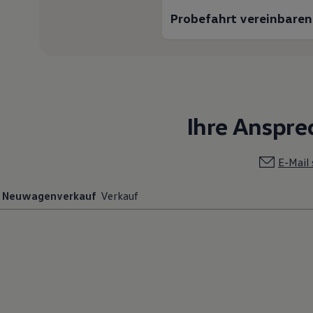
Motorenöl und Flüssigkeiten
Probefahrt vereinbaren
Räder und Reifen
Pannen- und Unfallhilfe
Economy Service
Volkswagen Teile
Zubehör
Modellspezifisches Zubehör
Schutz und Pflege
Transport
Ihre Anspre
Entertainment und Elektronik
Individualisieren
Wallbox und Ladekabel
Digitale Extras
E-Mail
Dienste für Ihr Modell finden
Volkswagen Apps, Login und Shop
Neuwagenverkauf
Verkauf
Handy und Fahrzeug verbinden
Updates für Software, Karten und Radio
Über Ihr Auto
Vorgängermodelle
Kundeninformationen
Volkswagen Kundenbetreuung
Warn- und Kontrollleuchten
Assistenzsysteme
Digitale Betriebsanleitung
Live Beratung