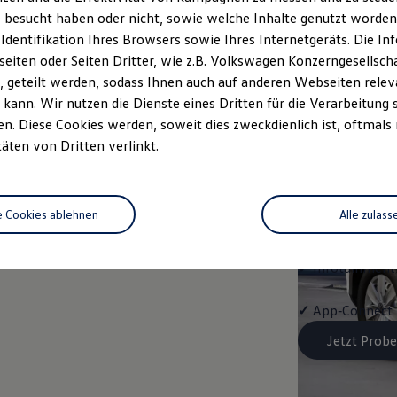
Trend
 besucht haben oder nicht, sowie welche Inhalte genutzt worden s
 Identifikation Ihres Browsers sowie Ihres Internetgeräts. Die 
Ausstattung mit
iten oder Seiten Dritter, wie z.B. Volkswagen Konzerngesellsch
 geteilt werden, sodass Ihnen auch auf anderen Webseiten rel
✓
LED-Scheinwe
kann. Wir nutzen die Dienste eines Dritten für die Verarbeitung 
. Diese Cookies werden, soweit dies zweckdienlich ist, oftmals
✓
Klimaanlage "
täten von Dritten verlinkt.
✓
Schlüssellose
e Cookies ablehnen
Alle zulass
✓
Spurwechselas
✓
Infotainment-
✓
App‑Connect
Jetzt Probe