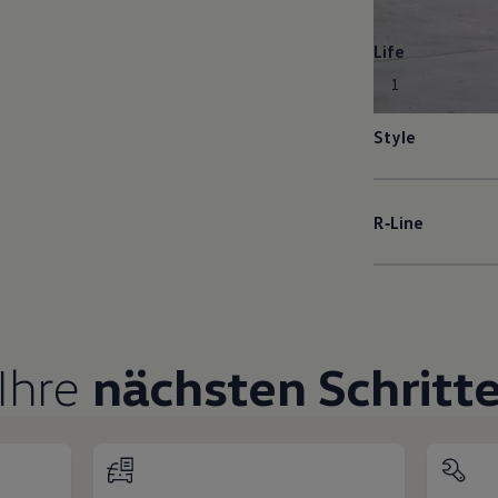
Life
1
Style
R‑Line
Ihre
nächsten Schritt