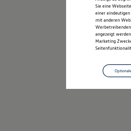
Elektrofahrzeugkonzepte
Sie eine Webseite
ID. EVERY1
einer eindeutigen
Reichweite
Reichweite der ID. Modelle
mit anderen Webse
Reichweite im Winter
Werbetreibenden,
Rekuperation
angezeigt werden 
Laden
Laden unterwegs
Marketing Zwecken
Laden Zuhause
Seitenfunktionali
Ladestationen finden
Ladezeitensimulator
Batterie
Sicherheit
Optional
Garantie und Lebensdauer
Nachhaltigkeit
Technologie
Kosten und Kauf
Verbrauchskosten
Kaufoptionen
E-Auto-Förderung
Software und Konnektivität
Die ID. Software 6
ID. Software Versionen und Updates
Digitale Extras
Schnittstellen zu Ihrem ID.