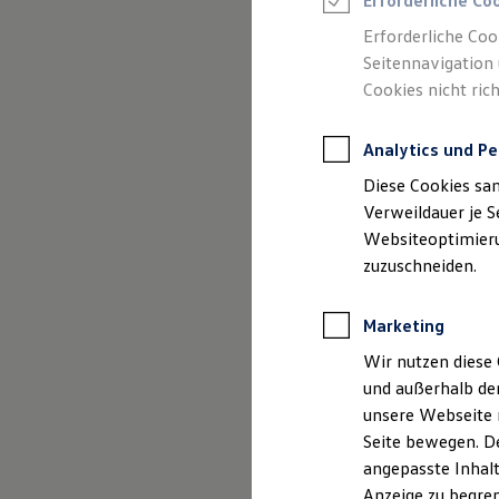
Erforderliche Co
Reifenpakete
Leasing
Erforderliche Coo
Leasing-Angebote
Seitennavigation 
(
Impressum & Rechtliches
)
Gebrauchtwagen Leasing
Cookies nicht rich
Junge Gebrauchtwagen-Leasing
Elektroauto Leasing
Kleinwagen-Leasing
Analytics und Pe
Leasing ohne Anzahlung
Finanzierung
Diese Cookies sa
Autokredit mit Schlussrate
Versicherungen und Garantien
Verweildauer je S
Kfz-Versicherung
Websiteoptimierun
Restschuldversicherungen
zuzuschneiden.
Garantien
Wartungsverträge
Geschäftskunden
Marketing
Professional Class bei Volkswagen
Großkunden
Wir nutzen diese 
Behörden
und außerhalb de
Direktkunden
Sonderfahrzeuge
unsere Webseite n
Anpfiff zum Gewinn
Seite bewegen. De
Elektromobilität
angepasste Inhalt
Elektroautos
ID. Tutorials
Anzeige zu begren