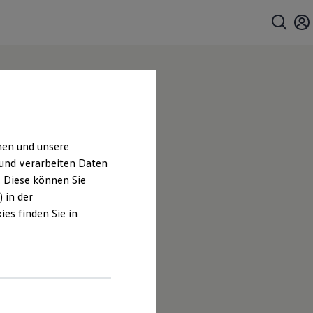
hen und unsere
 und verarbeiten Daten
. Diese können Sie
 in der
es finden Sie in