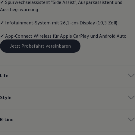
✓
Spurwechselassistent "Side Assist", Ausparkassistent und
Magazin
Ausstiegswarnung
Lifestyle
Transport
Familie
✓
Infotainment-System mit 26,1-cm-Display (10,3 Zoll)
Elektromobilität
Volkswagen R
✓
App‑Connect
Wireless für Apple
CarPlay
und
Android
Auto
Pannen- und Unfallhilfe
Volkswagen Kundenbetreuung
Jetzt Probefahrt vereinbaren
Life
Style
R‑Line