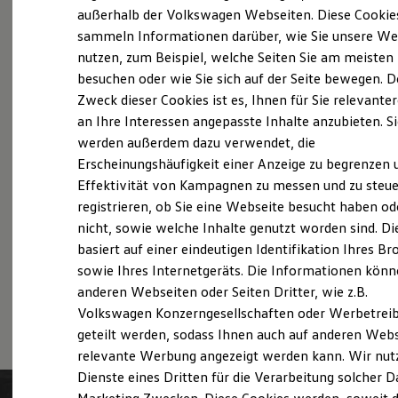
Probefahrt vereinbaren
Elektrofahrzeugkonzepte
außerhalb der Volkswagen Webseiten. Diese Cookie
ID. EVERY1
sammeln Informationen darüber, wie Sie unsere We
Reichweite
nutzen, zum Beispiel, welche Seiten Sie am meisten
Reichweite der ID. Modelle
Reichweite im Winter
besuchen oder wie Sie sich auf der Seite bewegen. D
Rekuperation
Zweck dieser Cookies ist es, Ihnen für Sie relevante
Fahrzeugangebot anfordern
Laden
an Ihre Interessen angepasste Inhalte anzubieten. S
Laden unterwegs
Laden Zuhause
werden außerdem dazu verwendet, die
Ladestationen finden
Erscheinungshäufigkeit einer Anzeige zu begrenzen 
Ladezeitensimulator
Effektivität von Kampagnen zu messen und zu steue
Batterie
Servicetermin buchen
Sicherheit
registrieren, ob Sie eine Webseite besucht haben od
Garantie und Lebensdauer
nicht, sowie welche Inhalte genutzt worden sind. Di
Nachhaltigkeit
basiert auf einer eindeutigen Identifikation Ihres B
Technologie
Kosten und Kauf
sowie Ihres Internetgeräts. Die Informationen kön
Verbrauchskosten
anderen Webseiten oder Seiten Dritter, wie z.B.
Serviceanfrage stellen
Kaufoptionen
Volkswagen Konzerngesellschaften oder Werbetrei
E-Auto-Förderung
Software und Konnektivität
geteilt werden, sodass Ihnen auch auf anderen Web
Die ID. Software 6
relevante Werbung angezeigt werden kann. Wir nut
ID. Software Versionen und Updates
Dienste eines Dritten für die Verarbeitung solcher D
Digitale Extras
Schnittstellen zu Ihrem ID.