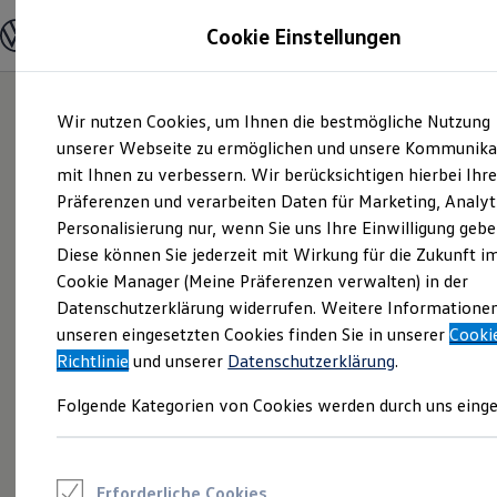
Modelle und Konfigurator
Cookie Einstellungen
Konfigurator
Modelle vergleichen
Konfiguration laden
Zum
Zum
Autosuche
Wir nutzen Cookies, um Ihnen die bestmögliche Nutzung
Hauptinhalt
Footer
Elektroautos
springen
springen
unserer Webseite zu ermöglichen und unsere Kommunika
ENERGY Sondermodelle
Nutzfahrzeuge
mit Ihnen zu verbessern. Wir berücksichtigen hierbei Ihr
SUV und CUV
Präferenzen und verarbeiten Daten für Marketing, Analyt
Familienautos
Personalisierung nur, wenn Sie uns Ihre Einwilligung gebe
Kombis
Kompaktwagen
Diese können Sie jederzeit mit Wirkung für die Zukunft i
Sportwagen
Cookie Manager (Meine Präferenzen verwalten) in der
Schnell verfügbare Fahrzeuge
Angebote und Produkte
Datenschutzerklärung widerrufen. Weitere Informatione
Aktuelle Angebote
unseren eingesetzten Cookies finden Sie in unserer
Cooki
E-Auto-Förderung
Richtlinie
und unserer
Datenschutzerklärung
.
Volkswagen Marktplatz
Die ENERGY Sondermodelle
Folgende Kategorien von Cookies werden durch uns einge
Junge Gebrauchtwagen und Gebrauchtwagen
Volkswagen Zertifizierte Gebrauchtwagen
Elektromobilität bei Gebrauchtwagen
Zubehör- und Serviceangebote
Saisonangebote
Erforderliche Cookies