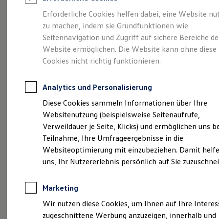
Reifenpakete
Leasing
Erforderliche Cookies helfen dabei, eine Website nu
Leasing-Angebote
zu machen, indem sie Grundfunktionen wie
Der T-Roc
Gebrauchtwagen Leasing
Seitennavigation und Zugriff auf sichere Bereiche de
Junge Gebrauchtwagen-Leasing
Elektroauto Leasing
Website ermöglichen. Die Website kann ohne diese
Kleinwagen-Leasing
Cookies nicht richtig funktionieren.
Leasing ohne Anzahlung
Finanzierung
Autokredit mit Schlussrate
Analytics und Personalisierung
Versicherungen und Garantien
Kfz-Versicherung
Diese Cookies sammeln Informationen über Ihre
Restschuldversicherungen
Websitenutzung (beispielsweise Seitenaufrufe,
Garantien
Verweildauer je Seite, Klicks) und ermöglichen uns b
Wartungsverträge
Geschäftskunden
Teilnahme, Ihre Umfrageergebnisse in die
Professional Class bei Volkswagen
Websiteoptimierung mit einzubeziehen. Damit helfe
Großkunden
(
Impressum & Rechtliches
)
uns, Ihr Nutzererlebnis persönlich auf Sie zuzuschne
Behörden
Direktkunden
Sonderfahrzeuge
Marketing
Anpfiff zum Gewinn
Elektromobilität
Wir nutzen diese Cookies, um Ihnen auf Ihre Intere
Elektroautos
zugeschnittene Werbung anzuzeigen, innerhalb und
ID. Tutorials