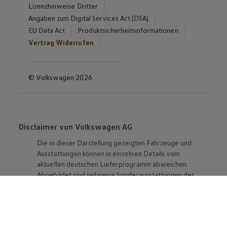
Lizenzhinweise Dritter
Angaben zum Digital Services Act (DSA)
EU Data Act
Produktsicherheitsinformationen
Vertrag Widerrufen
© Volkswagen 2026
Disclaimer von Volkswagen AG
Die in dieser Darstellung gezeigten Fahrzeuge und
Ausstattungen können in einzelnen Details vom
aktuellen deutschen Lieferprogramm abweichen.
Abgebildet sind teilweise Sonderausstattungen der
Fahrzeuge gegen Mehrpreis.
Bitte beachten Sie auch unseren Konfigurator für eine
Übersicht der aktuell verfügbaren Modelle und
Ausstattungen.