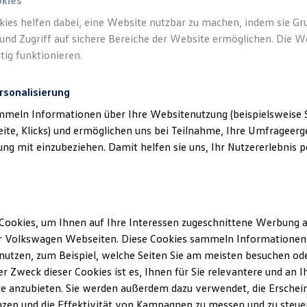
okies
kies helfen dabei, eine Website nutzbar zu machen, indem sie G
und Zugriff auf sichere Bereiche der Website ermöglichen. Die W
tig funktionieren.
rsonalisierung
mmeln Informationen über Ihre Websitenutzung (beispielsweise S
eite, Klicks) und ermöglichen uns bei Teilnahme, Ihre Umfrageerge
g mit einzubeziehen. Damit helfen sie uns, Ihr Nutzererlebnis pe
Cookies, um Ihnen auf Ihre Interessen zugeschnittene Werbung a
r Volkswagen Webseiten. Diese Cookies sammeln Informationen 
utzen, zum Beispiel, welche Seiten Sie am meisten besuchen oder
r Zweck dieser Cookies ist es, Ihnen für Sie relevantere und an I
e anzubieten. Sie werden außerdem dazu verwendet, die Erschein
zen und die Effektivität von Kampagnen zu messen und zu steuern