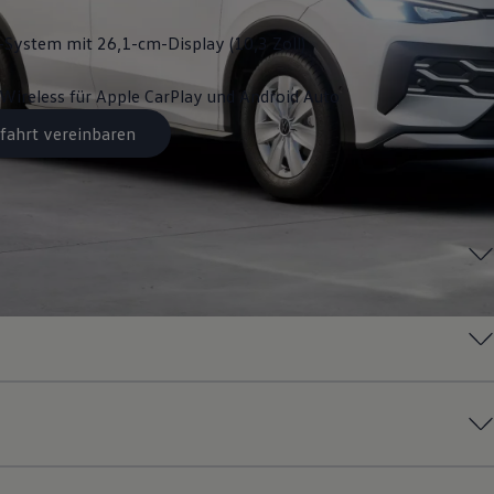
System mit 26,1-cm-Display (10,3 Zoll)
Wireless für Apple
CarPlay
und
Android
Auto
fahrt vereinbaren