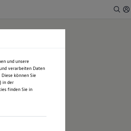
hen und unsere
 und verarbeiten Daten
. Diese können Sie
 in der
es finden Sie in