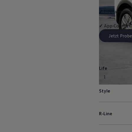
✓
Infotainment-
✓
App‑Connect
Jetzt Probe
Life
1
Style
R‑Line