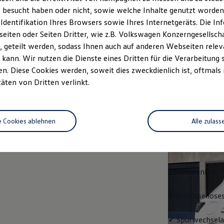
 besucht haben oder nicht, sowie welche Inhalte genutzt worden s
rzeugangebot
Servicetermin buchen
rdern
 Identifikation Ihres Browsers sowie Ihres Internetgeräts. Die 
iten oder Seiten Dritter, wie z.B. Volkswagen Konzerngesellsch
 geteilt werden, sodass Ihnen auch auf anderen Webseiten rel
kann. Wir nutzen die Dienste eines Dritten für die Verarbeitung 
. Diese Cookies werden, soweit dies zweckdienlich ist, oftmals
Trend
täten von Dritten verlinkt.
Trend
e Cookies ablehnen
Alle zulass
Ausstattung mit
✓
LED-Scheinwe
✓
Klimaanlage "
✓
Schlüssellose
✓
Spurwechselas