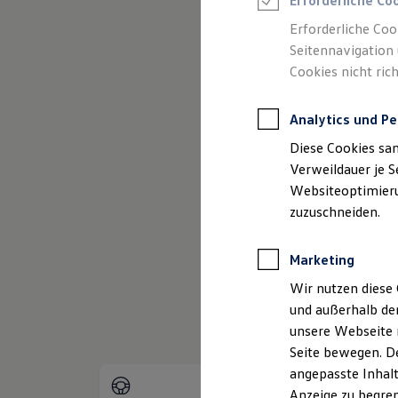
Erforderliche Co
Reifenpakete
Leasing
Erforderliche Coo
Leasing-Angebote
Seitennavigation 
(
Impressum & Rechtliches
)
Gebrauchtwagen Leasing
Cookies nicht rich
Junge Gebrauchtwagen-Leasing
Elektroauto Leasing
Kleinwagen-Leasing
Analytics und Pe
Leasing ohne Anzahlung
Finanzierung
Diese Cookies sa
Autokredit mit Schlussrate
Versicherungen und Garantien
Verweildauer je S
Kfz-Versicherung
Websiteoptimierun
Restschuldversicherungen
zuzuschneiden.
Garantien
Wartungsverträge
Geschäftskunden
Marketing
Professional Class bei Volkswagen
Großkunden
Wir nutzen diese 
Behörden
und außerhalb de
Direktkunden
Sonderfahrzeuge
unsere Webseite n
Anpfiff zum Gewinn
Seite bewegen. De
Elektromobilität
angepasste Inhalt
Elektroautos
ID. Tutorials
Anzeige zu begren