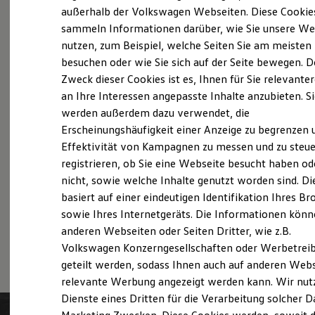
Probefahrt vereinbaren
Elektrofahrzeugkonzepte
außerhalb der Volkswagen Webseiten. Diese Cookie
ID. EVERY1
sammeln Informationen darüber, wie Sie unsere We
Reichweite
nutzen, zum Beispiel, welche Seiten Sie am meisten
Reichweite der ID. Modelle
Reichweite im Winter
besuchen oder wie Sie sich auf der Seite bewegen. D
Rekuperation
Zweck dieser Cookies ist es, Ihnen für Sie relevante
Fahrzeugangebot anfordern
Laden
an Ihre Interessen angepasste Inhalte anzubieten. S
Laden unterwegs
Laden Zuhause
werden außerdem dazu verwendet, die
Ladestationen finden
Erscheinungshäufigkeit einer Anzeige zu begrenzen 
Ladezeitensimulator
Effektivität von Kampagnen zu messen und zu steue
Batterie
Servicetermin buchen
Sicherheit
registrieren, ob Sie eine Webseite besucht haben od
Garantie und Lebensdauer
nicht, sowie welche Inhalte genutzt worden sind. Di
Nachhaltigkeit
basiert auf einer eindeutigen Identifikation Ihres B
Technologie
Kosten und Kauf
sowie Ihres Internetgeräts. Die Informationen kön
Verbrauchskosten
anderen Webseiten oder Seiten Dritter, wie z.B.
Serviceanfrage stellen
Kaufoptionen
Volkswagen Konzerngesellschaften oder Werbetrei
E-Auto-Förderung
Software und Konnektivität
geteilt werden, sodass Ihnen auch auf anderen Web
Die ID. Software 6
relevante Werbung angezeigt werden kann. Wir nut
ID. Software Versionen und Updates
Dienste eines Dritten für die Verarbeitung solcher D
Digitale Extras
Schnittstellen zu Ihrem ID.