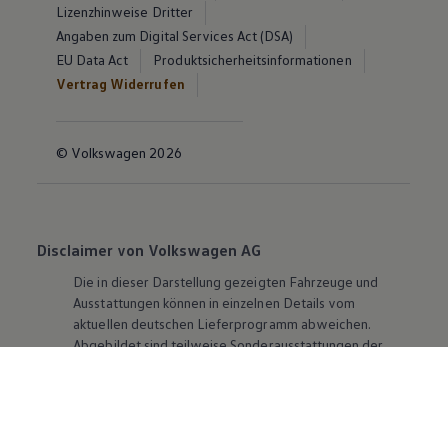
Lizenzhinweise Dritter
Angaben zum Digital Services Act (DSA)
EU Data Act
Produktsicherheitsinformationen
Vertrag Widerrufen
© Volkswagen 2026
Disclaimer von Volkswagen AG
Die in dieser Darstellung gezeigten Fahrzeuge und
Ausstattungen können in einzelnen Details vom
aktuellen deutschen Lieferprogramm abweichen.
Abgebildet sind teilweise Sonderausstattungen der
Fahrzeuge gegen Mehrpreis.
Bitte beachten Sie auch unseren Konfigurator für eine
Übersicht der aktuell verfügbaren Modelle und
Ausstattungen.