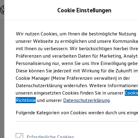
Modelle und Konfigurator
Cookie Einstellungen
Konfigurator
Modelle vergleichen
Konfiguration laden
Zum
Zum
Autosuche
Wir nutzen Cookies, um Ihnen die bestmögliche Nutzung
Hauptinhalt
Footer
Elektroautos
springen
springen
unserer Webseite zu ermöglichen und unsere Kommunika
ENERGY Sondermodelle
Nutzfahrzeuge
mit Ihnen zu verbessern. Wir berücksichtigen hierbei Ihr
SUV und CUV
Präferenzen und verarbeiten Daten für Marketing, Analyt
Familienautos
Personalisierung nur, wenn Sie uns Ihre Einwilligung gebe
Kombis
Kompaktwagen
Diese können Sie jederzeit mit Wirkung für die Zukunft i
Sportwagen
Cookie Manager (Meine Präferenzen verwalten) in der
Schnell verfügbare Fahrzeuge
Angebote und Produkte
Datenschutzerklärung widerrufen. Weitere Informatione
Aktuelle Angebote
unseren eingesetzten Cookies finden Sie in unserer
Cooki
E-Auto-Förderung
Richtlinie
und unserer
Datenschutzerklärung
.
Volkswagen Marktplatz
Die ENERGY Sondermodelle
Folgende Kategorien von Cookies werden durch uns einge
Junge Gebrauchtwagen und Gebrauchtwagen
Volkswagen Zertifizierte Gebrauchtwagen
Elektromobilität bei Gebrauchtwagen
Zubehör- und Serviceangebote
Saisonangebote
Erforderliche Cookies