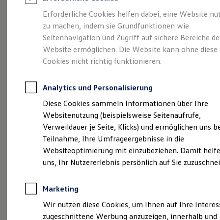
Reifenpakete
Leasing
Erforderliche Cookies helfen dabei, eine Website nu
Leasing-Angebote
zu machen, indem sie Grundfunktionen wie
Der T-Roc
Gebrauchtwagen Leasing
Seitennavigation und Zugriff auf sichere Bereiche de
Junge Gebrauchtwagen-Leasing
Elektroauto Leasing
Website ermöglichen. Die Website kann ohne diese
Kleinwagen-Leasing
Cookies nicht richtig funktionieren.
Leasing ohne Anzahlung
Finanzierung
Autokredit mit Schlussrate
Analytics und Personalisierung
Versicherungen und Garantien
Kfz-Versicherung
Diese Cookies sammeln Informationen über Ihre
Restschuldversicherungen
Websitenutzung (beispielsweise Seitenaufrufe,
Garantien
Verweildauer je Seite, Klicks) und ermöglichen uns b
Wartungsverträge
Geschäftskunden
Teilnahme, Ihre Umfrageergebnisse in die
Professional Class bei Volkswagen
Websiteoptimierung mit einzubeziehen. Damit helfe
Großkunden
(
Impressum & Rechtliches
)
uns, Ihr Nutzererlebnis persönlich auf Sie zuzuschne
Behörden
Direktkunden
Sonderfahrzeuge
Marketing
Anpfiff zum Gewinn
Elektromobilität
Wir nutzen diese Cookies, um Ihnen auf Ihre Intere
Elektroautos
zugeschnittene Werbung anzuzeigen, innerhalb und
ID. Tutorials