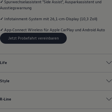
✓
Spurwechselassistent "Side Assist", Ausparkassistent und
Magazin
Ausstiegswarnung
Lifestyle
Transport
Familie
✓
Infotainment-System mit 26,1-cm-Display (10,3 Zoll)
Elektromobilität
Volkswagen R
✓
App‑Connect
Wireless für Apple
CarPlay
und
Android
Auto
Pannen- und Unfallhilfe
Volkswagen Kundenbetreuung
Jetzt Probefahrt vereinbaren
Life
Style
R‑Line