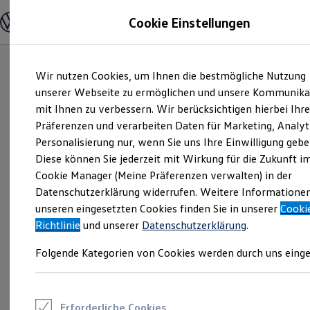
Modelle und Konfigurator
Cookie Einstellungen
Konfigurator
Modelle vergleichen
Konfiguration laden
Zum
Zum
Autosuche
Wir nutzen Cookies, um Ihnen die bestmögliche Nutzung
Hauptinhalt
Footer
Elektroautos
springen
springen
unserer Webseite zu ermöglichen und unsere Kommunika
ENERGY Sondermodelle
Nutzfahrzeuge
mit Ihnen zu verbessern. Wir berücksichtigen hierbei Ihr
SUV und CUV
Präferenzen und verarbeiten Daten für Marketing, Analyt
Familienautos
Personalisierung nur, wenn Sie uns Ihre Einwilligung gebe
Kombis
Kompaktwagen
Diese können Sie jederzeit mit Wirkung für die Zukunft i
Sportwagen
Cookie Manager (Meine Präferenzen verwalten) in der
Schnell verfügbare Fahrzeuge
Angebote und Produkte
Datenschutzerklärung widerrufen. Weitere Informatione
Aktuelle Angebote
unseren eingesetzten Cookies finden Sie in unserer
Cooki
E-Auto-Förderung
Richtlinie
und unserer
Datenschutzerklärung
.
Volkswagen Marktplatz
Die ENERGY Sondermodelle
Folgende Kategorien von Cookies werden durch uns einge
Junge Gebrauchtwagen und Gebrauchtwagen
Volkswagen Zertifizierte Gebrauchtwagen
Elektromobilität bei Gebrauchtwagen
Zubehör- und Serviceangebote
Saisonangebote
Erforderliche Cookies