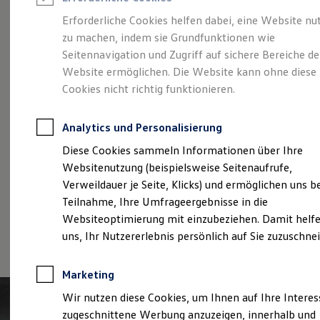
Reifenpakete
Leasing
Erforderliche Cookies helfen dabei, eine Website nu
Leasing-Angebote
zu machen, indem sie Grundfunktionen wie
Der T-Roc
Gebrauchtwagen Leasing
Seitennavigation und Zugriff auf sichere Bereiche de
Junge Gebrauchtwagen-Leasing
Elektroauto Leasing
Website ermöglichen. Die Website kann ohne diese
Kleinwagen-Leasing
Cookies nicht richtig funktionieren.
Leasing ohne Anzahlung
Finanzierung
Autokredit mit Schlussrate
Analytics und Personalisierung
Versicherungen und Garantien
Kfz-Versicherung
Diese Cookies sammeln Informationen über Ihre
Restschuldversicherungen
Websitenutzung (beispielsweise Seitenaufrufe,
Garantien
Verweildauer je Seite, Klicks) und ermöglichen uns b
Wartungsverträge
Geschäftskunden
Teilnahme, Ihre Umfrageergebnisse in die
Professional Class bei Volkswagen
Websiteoptimierung mit einzubeziehen. Damit helfe
Großkunden
(
Impressum & Rechtliches
)
uns, Ihr Nutzererlebnis persönlich auf Sie zuzuschne
Behörden
Direktkunden
Sonderfahrzeuge
Marketing
Anpfiff zum Gewinn
Elektromobilität
Wir nutzen diese Cookies, um Ihnen auf Ihre Intere
Elektroautos
zugeschnittene Werbung anzuzeigen, innerhalb und
ID. Tutorials