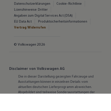
Datenschutzerklärungen
Cookie-Richtlinie
Lizenzhinweise Dritter
Angaben zum Digital Services Act (DSA)
EU Data Act
Produktsicherheitsinformationen
Vertrag Widerrufen
© Volkswagen 2026
Disclaimer von Volkswagen AG
Die in dieser Darstellung gezeigten Fahrzeuge und
Ausstattungen können in einzelnen Details vom
aktuellen deutschen Lieferprogramm abweichen.
Abgebildet sind teilweise Sonderausstattungen der
Fahrzeuge gegen Mehrpreis.
Bitte beachten Sie auch unseren Konfigurator für eine
Übersicht der aktuell verfügbaren Modelle und