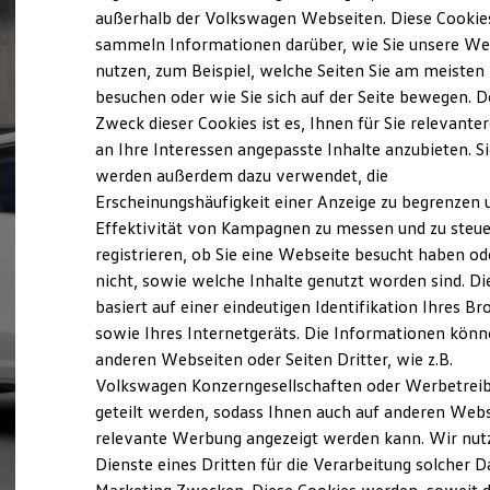
Elektrofahrzeugkonzepte
außerhalb der Volkswagen Webseiten. Diese Cookie
ID. EVERY1
sammeln Informationen darüber, wie Sie unsere We
Reichweite
nutzen, zum Beispiel, welche Seiten Sie am meisten
Reichweite der ID. Modelle
Reichweite im Winter
besuchen oder wie Sie sich auf der Seite bewegen. D
Rekuperation
Zweck dieser Cookies ist es, Ihnen für Sie relevante
Laden
an Ihre Interessen angepasste Inhalte anzubieten. S
Laden unterwegs
Laden Zuhause
werden außerdem dazu verwendet, die
Ladestationen finden
Erscheinungshäufigkeit einer Anzeige zu begrenzen 
Ladezeitensimulator
Effektivität von Kampagnen zu messen und zu steue
Batterie
Sicherheit
registrieren, ob Sie eine Webseite besucht haben od
Garantie und Lebensdauer
nicht, sowie welche Inhalte genutzt worden sind. Di
Nachhaltigkeit
basiert auf einer eindeutigen Identifikation Ihres B
Technologie
Kosten und Kauf
sowie Ihres Internetgeräts. Die Informationen kön
Verbrauchskosten
anderen Webseiten oder Seiten Dritter, wie z.B.
Kaufoptionen
Volkswagen Konzerngesellschaften oder Werbetrei
E-Auto-Förderung
Software und Konnektivität
geteilt werden, sodass Ihnen auch auf anderen Web
Die ID. Software 6
relevante Werbung angezeigt werden kann. Wir nut
ID. Software Versionen und Updates
Dienste eines Dritten für die Verarbeitung solcher D
Digitale Extras
Schnittstellen zu Ihrem ID.