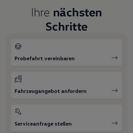
Magazin
Ihre
nächsten
Lifestyle
Transport
Familie
Schritte
Elektromobilität
Volkswagen R
Pannen- und Unfallhilfe
Volkswagen Kundenbetreuung
Probefahrt vereinbaren
Fahrzeugangebot anfordern
Serviceanfrage stellen