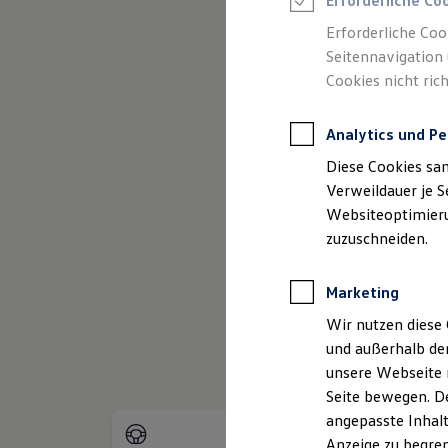
Erforderliche Co
Reifenpakete
Leasing
Erforderliche Coo
Leasing-Angebote
Seitennavigation 
Gebrauchtwagen Leasing
Cookies nicht rich
Junge Gebrauchtwagen-Leasing
Elektroauto Leasing
(
Impressum & Rechtliches
)
Kleinwagen-Leasing
Analytics und Pe
Leasing ohne Anzahlung
Finanzierung
Diese Cookies sa
Autokredit mit Schlussrate
Versicherungen und Garantien
Verweildauer je S
Kfz-Versicherung
Websiteoptimierun
Restschuldversicherungen
zuzuschneiden.
Garantien
Wartungsverträge
Geschäftskunden
Marketing
Professional Class bei Volkswagen
Großkunden
Wir nutzen diese 
Behörden
und außerhalb de
Direktkunden
Sonderfahrzeuge
unsere Webseite n
Anpfiff zum Gewinn
Seite bewegen. De
Elektromobilität
angepasste Inhalt
Elektroautos
ID. Tutorials
Anzeige zu begren