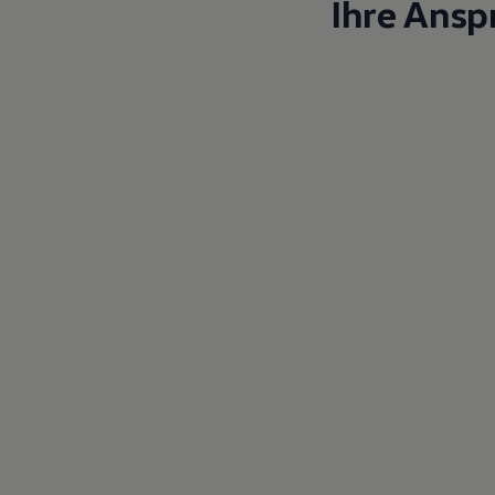
Ihre Ansp
Magazin
Lifestyle
Transport
Familie
Elektromobilität
Volkswagen R
Pannen- und Unfallhilfe
Volkswagen Kundenbetreuung