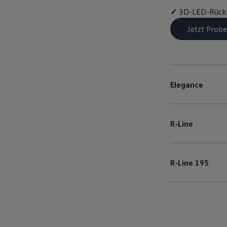
✓
3D-LED-Rück
Jetzt Probe
Elegance
R‑Line
R‑Line
195