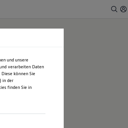
hen und unsere
 und verarbeiten Daten
. Diese können Sie
 in der
es finden Sie in