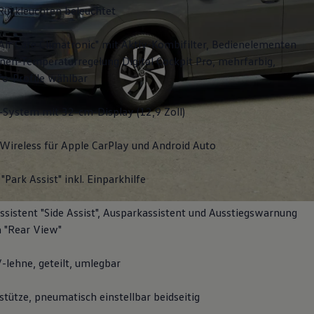
Rückleuchten beleuchtet
Air Care Climatronic" mit Aktiv-Kombifilter, Bedienelementen
nen-Temperaturregelung Digital Cockpit Pro, mehrfarbig,
fo-Profile wählbar
-System mit 32-cm-Display (12,9 Zoll)
Wireless für Apple
CarPlay
und
Android
Auto
"Park Assist" inkl. Einparkhilfe
sistent "Side Assist", Ausparkassistent und Ausstiegswarnung
 "Rear View"
-lehne, geteilt, umlegbar
tütze, pneumatisch einstellbar beidseitig