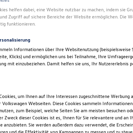
okies
kies helfen dabei, eine Website nutzbar zu machen, indem sie G
und Zugriff auf sichere Bereiche der Website ermöglichen. Die W
tig funktionieren.
rsonalisierung
mmeln Informationen über Ihre Websitenutzung (beispielsweise S
eite, Klicks) und ermöglichen uns bei Teilnahme, Ihre Umfrageerge
g mit einzubeziehen. Damit helfen sie uns, Ihr Nutzererlebnis pe
Cookies, um Ihnen auf Ihre Interessen zugeschnittene Werbung a
r Volkswagen Webseiten. Diese Cookies sammeln Informationen 
utzen, zum Beispiel, welche Seiten Sie am meisten besuchen oder
r Zweck dieser Cookies ist es, Ihnen für Sie relevantere und an I
e anzubieten. Sie werden außerdem dazu verwendet, die Erschein
zen und die Effektivität von Kampagnen zu messen und zu steuern