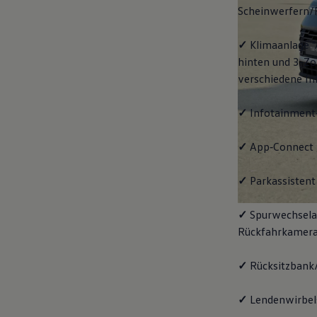
Scheinwerfern/
✓
Klimaanlage "
hinten und 3-Zo
verschiedene In
✓
Infotainment
✓
App‑Connect
✓
Parkassistent 
✓
Spurwechselas
Rückfahrkamera
✓
Rücksitzbank/
✓
Lendenwirbels