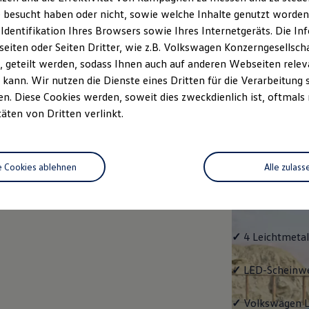
 besucht haben oder nicht, sowie welche Inhalte genutzt worden s
rzeugangebot
Servicetermin buchen
rdern
 Identifikation Ihres Browsers sowie Ihres Internetgeräts. Die 
iten oder Seiten Dritter, wie z.B. Volkswagen Konzerngesellsch
 geteilt werden, sodass Ihnen auch auf anderen Webseiten rel
kann. Wir nutzen die Dienste eines Dritten für die Verarbeitung 
. Diese Cookies werden, soweit dies zweckdienlich ist, oftmals
Life
täten von Dritten verlinkt.
Life
e Cookies ablehnen
Alle zulass
Klassiker mit V
Serienausstattu
Ausrüstung.
✓
4 Leichtmetal
✓
LED-Scheinwer
✓
Volkswagen
L