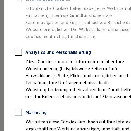
Reifenpakete
Leasing
Erforderliche Cookies helfen dabei, eine Website nu
Leasing-Angebote
zu machen, indem sie Grundfunktionen wie
Mehr Raum für alle(s).
Gebrauchtwagen Leasing
Seitennavigation und Zugriff auf sichere Bereiche de
Junge Gebrauchtwagen-Leasing
Elektroauto Leasing
Website ermöglichen. Die Website kann ohne diese
Der Tayron.
Kleinwagen-Leasing
Cookies nicht richtig funktionieren.
Leasing ohne Anzahlung
Finanzierung
Autokredit mit Schlussrate
Analytics und Personalisierung
Versicherungen und Garantien
Kfz-Versicherung
Diese Cookies sammeln Informationen über Ihre
Restschuldversicherungen
Websitenutzung (beispielsweise Seitenaufrufe,
Garantien
Verweildauer je Seite, Klicks) und ermöglichen uns b
Wartungsverträge
Geschäftskunden
Teilnahme, Ihre Umfrageergebnisse in die
Professional Class bei Volkswagen
Websiteoptimierung mit einzubeziehen. Damit helfe
Großkunden
uns, Ihr Nutzererlebnis persönlich auf Sie zuzuschne
Behörden
(
Impressum & Rechtliches
)
Direktkunden
Sonderfahrzeuge
Marketing
Anpfiff zum Gewinn
Elektromobilität
Wir nutzen diese Cookies, um Ihnen auf Ihre Intere
Elektroautos
zugeschnittene Werbung anzuzeigen, innerhalb und
ID. Tutorials