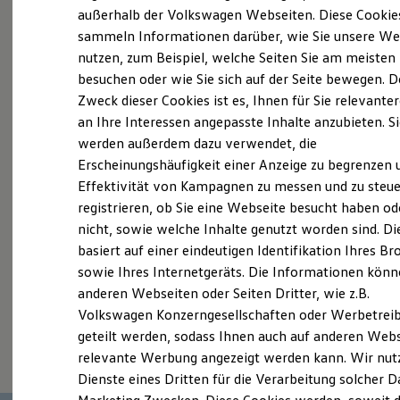
Elektrofahrzeugkonzepte
außerhalb der Volkswagen Webseiten. Diese Cookie
Probefahrt vereinbaren
ID. EVERY1
sammeln Informationen darüber, wie Sie unsere We
Reichweite
nutzen, zum Beispiel, welche Seiten Sie am meisten
Reichweite der ID. Modelle
Reichweite im Winter
besuchen oder wie Sie sich auf der Seite bewegen. D
Rekuperation
Zweck dieser Cookies ist es, Ihnen für Sie relevante
Laden
an Ihre Interessen angepasste Inhalte anzubieten. S
Fahrzeugangebot anfordern
Laden unterwegs
Laden Zuhause
werden außerdem dazu verwendet, die
Ladestationen finden
Erscheinungshäufigkeit einer Anzeige zu begrenzen 
Ladezeitensimulator
Effektivität von Kampagnen zu messen und zu steue
Batterie
Sicherheit
registrieren, ob Sie eine Webseite besucht haben od
Garantie und Lebensdauer
Servicetermin buchen
nicht, sowie welche Inhalte genutzt worden sind. Di
Nachhaltigkeit
basiert auf einer eindeutigen Identifikation Ihres B
Technologie
Kosten und Kauf
sowie Ihres Internetgeräts. Die Informationen kön
Verbrauchskosten
anderen Webseiten oder Seiten Dritter, wie z.B.
Kaufoptionen
Volkswagen Konzerngesellschaften oder Werbetrei
E-Auto-Förderung
Serviceanfrage stellen
Software und Konnektivität
geteilt werden, sodass Ihnen auch auf anderen Web
Die ID. Software 6
relevante Werbung angezeigt werden kann. Wir nut
ID. Software Versionen und Updates
Dienste eines Dritten für die Verarbeitung solcher D
Digitale Extras
Schnittstellen zu Ihrem ID.