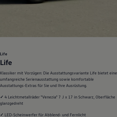
Motorenöl und Flüssigkeiten
Räder und Reifen
Pannen- und Unfallhilfe
Economy Service
Volkswagen Teile
Zubehör
Modellspezifisches Zubehör
Schutz und Pflege
Transport
Entertainment und Elektronik
Individualisieren
Life
Wallbox und Ladekabel
Life
Digitale Extras
Dienste für Ihr Modell finden
Volkswagen Apps, Login und Shop
Klassiker mit Vorzügen: Die Ausstattungsvariante Life bietet eine
Handy und Fahrzeug verbinden
umfangreiche Serienausstattung sowie komfortable
Updates für Software, Karten und Radio
Über Ihr Auto
Ausstattungs-Extras für Sie und Ihre Ausrüstung.
Vorgängermodelle
Kundeninformationen
✓
4 Leichtmetallräder "Venezia" 7 J x 17 in Schwarz, Oberfläche
Volkswagen Kundenbetreuung
Warn- und Kontrollleuchten
glanzgedreht
Assistenzsysteme
Digitale Betriebsanleitung
✓
LED-Scheinwerfer für Abblend- und Fernlicht
Live Beratung