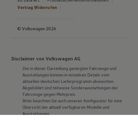
Vertrag Widerrufen
© Volkswagen 2026
Disclaimer von Volkswagen AG
Die in dieser Darstellung gezeigten Fahrzeuge und
Ausstattungen können in einzelnen Details vom
aktuellen deutschen Lieferprogramm abweichen.
Abgebildet sind teilweise Sonderausstattungen der
Fahrzeuge gegen Mehrpreis.
Bitte beachten Sie auch unseren Konfigurator für eine
Übersicht der aktuell verfügbaren Modelle und
Ausstattungen.
Die angegebenen Verbrauchs- und Emissionswerte
beziehen sich nicht auf ein einzelnes Fahrzeug und sind
nicht Bestandteil des Angebots, sondern dienen allein