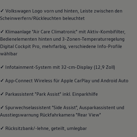
Magazin
✓
Volkswagen
Logo vorn und hinten, Leiste zwischen den
Lifestyle
Transport
Scheinwerfern/Rückleuchten beleuchtet
Familie
Elektromobilität
✓
Klimaanlage "Air Care Climatronic" mit Aktiv-Kombifilter,
Volkswagen R
Pannen- und Unfallhilfe
Bedienelementen hinten und 3-Zonen-Temperaturregelung
Volkswagen Kundenbetreuung
Digital Cockpit Pro, mehrfarbig, verschiedene Info-Profile
wählbar
✓
Infotainment-System mit 32-cm-Display (12,9 Zoll)
✓
App‑Connect
Wireless für Apple
CarPlay
und
Android
Auto
✓
Parkassistent "Park Assist" inkl. Einparkhilfe
✓
Spurwechselassistent "Side Assist", Ausparkassistent und
Ausstiegswarnung Rückfahrkamera "Rear View"
✓
Rücksitzbank/-lehne, geteilt, umlegbar