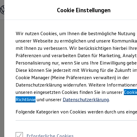
Modelle und Konfigurator
Cookie Einstellungen
Konfigurator
Modelle vergleichen
Konfiguration laden
Zum
Zum
Autosuche
Wir nutzen Cookies, um Ihnen die bestmögliche Nutzung
Hauptinhalt
Footer
Elektroautos
springen
springen
unserer Webseite zu ermöglichen und unsere Kommunika
ENERGY Sondermodelle
Nutzfahrzeuge
mit Ihnen zu verbessern. Wir berücksichtigen hierbei Ihr
SUV und CUV
Präferenzen und verarbeiten Daten für Marketing, Analyt
Familienautos
Personalisierung nur, wenn Sie uns Ihre Einwilligung gebe
Kombis
Kompaktwagen
Diese können Sie jederzeit mit Wirkung für die Zukunft i
Sportwagen
Cookie Manager (Meine Präferenzen verwalten) in der
Schnell verfügbare Fahrzeuge
Angebote und Produkte
Datenschutzerklärung widerrufen. Weitere Informatione
Aktuelle Angebote
unseren eingesetzten Cookies finden Sie in unserer
Cooki
E-Auto-Förderung
Richtlinie
und unserer
Datenschutzerklärung
.
Volkswagen Marktplatz
Die ENERGY Sondermodelle
Folgende Kategorien von Cookies werden durch uns einge
Junge Gebrauchtwagen und Gebrauchtwagen
Volkswagen Zertifizierte Gebrauchtwagen
Elektromobilität bei Gebrauchtwagen
Zubehör- und Serviceangebote
Saisonangebote
Erforderliche Cookies