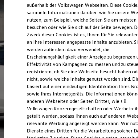
Elektrofahrzeugkonzepte
außerhalb der Volkswagen Webseiten. Diese Cookie
ID. EVERY1
sammeln Informationen darüber, wie Sie unsere We
Reichweite
nutzen, zum Beispiel, welche Seiten Sie am meisten
Reichweite der ID. Modelle
Reichweite im Winter
besuchen oder wie Sie sich auf der Seite bewegen. D
Rekuperation
Zweck dieser Cookies ist es, Ihnen für Sie relevante
Laden
an Ihre Interessen angepasste Inhalte anzubieten. S
Laden unterwegs
Laden Zuhause
werden außerdem dazu verwendet, die
Ladestationen finden
Erscheinungshäufigkeit einer Anzeige zu begrenzen 
Ladezeitensimulator
Effektivität von Kampagnen zu messen und zu steue
Batterie
Sicherheit
registrieren, ob Sie eine Webseite besucht haben od
Garantie und Lebensdauer
nicht, sowie welche Inhalte genutzt worden sind. Di
Nachhaltigkeit
basiert auf einer eindeutigen Identifikation Ihres B
Technologie
Kosten und Kauf
sowie Ihres Internetgeräts. Die Informationen kön
Verbrauchskosten
anderen Webseiten oder Seiten Dritter, wie z.B.
Kaufoptionen
Volkswagen Konzerngesellschaften oder Werbetrei
E-Auto-Förderung
Software und Konnektivität
geteilt werden, sodass Ihnen auch auf anderen Web
Die ID. Software 6
relevante Werbung angezeigt werden kann. Wir nut
ID. Software Versionen und Updates
Dienste eines Dritten für die Verarbeitung solcher D
Digitale Extras
Schnittstellen zu Ihrem ID.