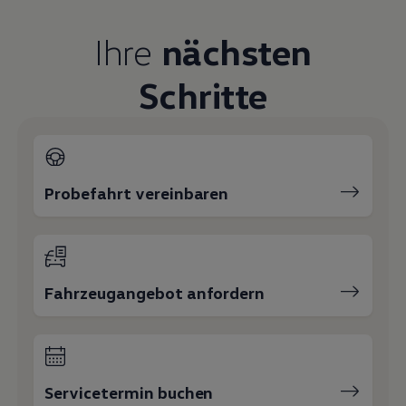
Magazin
Lifestyle
Ihre
nächsten
Transport
Familie
Elektromobilität
Schritte
Volkswagen R
Pannen- und Unfallhilfe
Volkswagen Kundenbetreuung
Probefahrt vereinbaren
Fahrzeugangebot anfordern
Servicetermin buchen