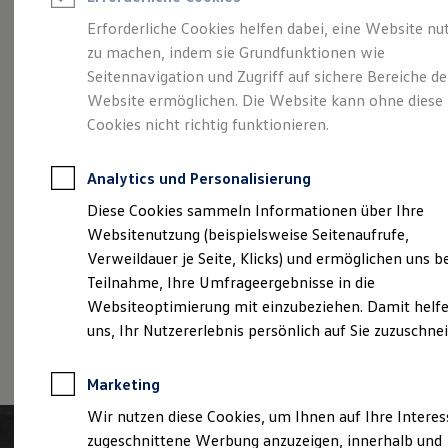
Reifenpakete
Leasing
Erforderliche Cookies helfen dabei, eine Website nu
Leasing-Angebote
zu machen, indem sie Grundfunktionen wie
Der T-Roc
Gebrauchtwagen Leasing
Seitennavigation und Zugriff auf sichere Bereiche de
Junge Gebrauchtwagen-Leasing
Elektroauto Leasing
Website ermöglichen. Die Website kann ohne diese
Kleinwagen-Leasing
Cookies nicht richtig funktionieren.
Leasing ohne Anzahlung
Finanzierung
Autokredit mit Schlussrate
Analytics und Personalisierung
Versicherungen und Garantien
Kfz-Versicherung
Diese Cookies sammeln Informationen über Ihre
Restschuldversicherungen
Websitenutzung (beispielsweise Seitenaufrufe,
Garantien
Verweildauer je Seite, Klicks) und ermöglichen uns b
Wartungsverträge
Geschäftskunden
Teilnahme, Ihre Umfrageergebnisse in die
Professional Class bei Volkswagen
Websiteoptimierung mit einzubeziehen. Damit helfe
Großkunden
uns, Ihr Nutzererlebnis persönlich auf Sie zuzuschne
Behörden
(
Impressum & Rechtliches
)
Direktkunden
Sonderfahrzeuge
Marketing
Anpfiff zum Gewinn
Elektromobilität
Wir nutzen diese Cookies, um Ihnen auf Ihre Intere
Elektroautos
zugeschnittene Werbung anzuzeigen, innerhalb und
ID. Tutorials