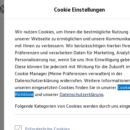
Modelle und Konfigurator
Cookie Einstellungen
Konfigurator
Modelle vergleichen
Konfiguration laden
Zum
Zum
Autosuche
Wir nutzen Cookies, um Ihnen die bestmögliche Nutzung
Hauptinhalt
Footer
Elektroautos
springen
springen
unserer Webseite zu ermöglichen und unsere Kommunika
ENERGY Sondermodelle
Nutzfahrzeuge
mit Ihnen zu verbessern. Wir berücksichtigen hierbei Ihr
SUV und CUV
Präferenzen und verarbeiten Daten für Marketing, Analyt
Familienautos
Personalisierung nur, wenn Sie uns Ihre Einwilligung gebe
Kombis
Kompaktwagen
Diese können Sie jederzeit mit Wirkung für die Zukunft i
Sportwagen
Cookie Manager (Meine Präferenzen verwalten) in der
Schnell verfügbare Fahrzeuge
Angebote und Produkte
Datenschutzerklärung widerrufen. Weitere Informatione
Aktuelle Angebote
unseren eingesetzten Cookies finden Sie in unserer
Cooki
E-Auto-Förderung
Richtlinie
und unserer
Datenschutzerklärung
.
Volkswagen Marktplatz
Die ENERGY Sondermodelle
Folgende Kategorien von Cookies werden durch uns einge
Junge Gebrauchtwagen und Gebrauchtwagen
Volkswagen Zertifizierte Gebrauchtwagen
Elektromobilität bei Gebrauchtwagen
Zubehör- und Serviceangebote
Saisonangebote
Erforderliche Cookies