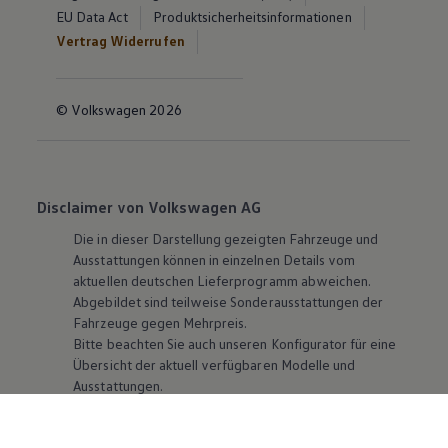
EU Data Act
Produktsicherheitsinformationen
Vertrag Widerrufen
© Volkswagen 2026
Disclaimer von Volkswagen AG
Die in dieser Darstellung gezeigten Fahrzeuge und
Ausstattungen können in einzelnen Details vom
aktuellen deutschen Lieferprogramm abweichen.
Abgebildet sind teilweise Sonderausstattungen der
Fahrzeuge gegen Mehrpreis.
Bitte beachten Sie auch unseren Konfigurator für eine
Übersicht der aktuell verfügbaren Modelle und
Ausstattungen.
Die angegebenen Verbrauchs- und Emissionswerte
beziehen sich nicht auf ein einzelnes Fahrzeug und sind