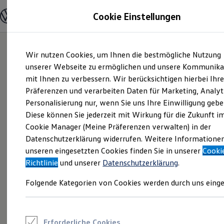
Modelle und Konfigurator
Cookie Einstellungen
Konfigurator
Modelle vergleichen
Konfiguration laden
Zum
Zum
Autosuche
Wir nutzen Cookies, um Ihnen die bestmögliche Nutzung
Hauptinhalt
Footer
Elektroautos
springen
springen
unserer Webseite zu ermöglichen und unsere Kommunika
ENERGY Sondermodelle
Nutzfahrzeuge
mit Ihnen zu verbessern. Wir berücksichtigen hierbei Ihr
SUV und CUV
Präferenzen und verarbeiten Daten für Marketing, Analyt
Familienautos
Personalisierung nur, wenn Sie uns Ihre Einwilligung gebe
Kombis
Kompaktwagen
Diese können Sie jederzeit mit Wirkung für die Zukunft i
Sportwagen
Cookie Manager (Meine Präferenzen verwalten) in der
Schnell verfügbare Fahrzeuge
Angebote und Produkte
Datenschutzerklärung widerrufen. Weitere Informatione
Aktuelle Angebote
unseren eingesetzten Cookies finden Sie in unserer
Cooki
E-Auto-Förderung
Richtlinie
und unserer
Datenschutzerklärung
.
Volkswagen Marktplatz
Die ENERGY Sondermodelle
Folgende Kategorien von Cookies werden durch uns einge
Junge Gebrauchtwagen und Gebrauchtwagen
Volkswagen Zertifizierte Gebrauchtwagen
Elektromobilität bei Gebrauchtwagen
Zubehör- und Serviceangebote
Saisonangebote
Erforderliche Cookies