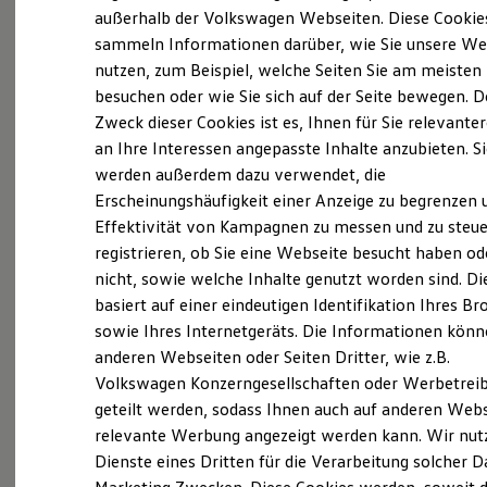
Elektrofahrzeugkonzepte
außerhalb der Volkswagen Webseiten. Diese Cookie
ID. EVERY1
sammeln Informationen darüber, wie Sie unsere We
Probefahrt vereinbaren
Reichweite
nutzen, zum Beispiel, welche Seiten Sie am meisten
Reichweite der ID. Modelle
Reichweite im Winter
besuchen oder wie Sie sich auf der Seite bewegen. D
Rekuperation
Zweck dieser Cookies ist es, Ihnen für Sie relevante
Laden
an Ihre Interessen angepasste Inhalte anzubieten. S
Laden unterwegs
Fahrzeugangebot anfordern
Laden Zuhause
werden außerdem dazu verwendet, die
Ladestationen finden
Erscheinungshäufigkeit einer Anzeige zu begrenzen 
Ladezeitensimulator
Effektivität von Kampagnen zu messen und zu steue
Batterie
Sicherheit
registrieren, ob Sie eine Webseite besucht haben od
Garantie und Lebensdauer
nicht, sowie welche Inhalte genutzt worden sind. Di
Nachhaltigkeit
Servicetermin buchen
basiert auf einer eindeutigen Identifikation Ihres B
Technologie
Kosten und Kauf
sowie Ihres Internetgeräts. Die Informationen kön
Verbrauchskosten
anderen Webseiten oder Seiten Dritter, wie z.B.
Kaufoptionen
Volkswagen Konzerngesellschaften oder Werbetrei
E-Auto-Förderung
Software und Konnektivität
Serviceanfrage stellen
geteilt werden, sodass Ihnen auch auf anderen Web
Die ID. Software 6
relevante Werbung angezeigt werden kann. Wir nut
ID. Software Versionen und Updates
Dienste eines Dritten für die Verarbeitung solcher D
Digitale Extras
Schnittstellen zu Ihrem ID.