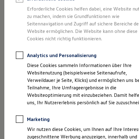
Reifenpakete
Leasing
Erforderliche Cookies helfen dabei, eine Website nu
Leasing-Angebote
zu machen, indem sie Grundfunktionen wie
Mehr Raum für alle(s).
Gebrauchtwagen Leasing
Seitennavigation und Zugriff auf sichere Bereiche de
Junge Gebrauchtwagen-Leasing
Elektroauto Leasing
Website ermöglichen. Die Website kann ohne diese
Der Tayron.
Kleinwagen-Leasing
Cookies nicht richtig funktionieren.
Leasing ohne Anzahlung
Finanzierung
Autokredit mit Schlussrate
Analytics und Personalisierung
Versicherungen und Garantien
Kfz-Versicherung
Diese Cookies sammeln Informationen über Ihre
Restschuldversicherungen
Websitenutzung (beispielsweise Seitenaufrufe,
Garantien
Verweildauer je Seite, Klicks) und ermöglichen uns b
Wartungsverträge
Geschäftskunden
Teilnahme, Ihre Umfrageergebnisse in die
Professional Class bei Volkswagen
Websiteoptimierung mit einzubeziehen. Damit helfe
Großkunden
uns, Ihr Nutzererlebnis persönlich auf Sie zuzuschne
Behörden
Direktkunden
(
Impressum & Rechtliches
)
Sonderfahrzeuge
Marketing
Anpfiff zum Gewinn
Elektromobilität
Wir nutzen diese Cookies, um Ihnen auf Ihre Intere
Elektroautos
zugeschnittene Werbung anzuzeigen, innerhalb und
ID. Tutorials