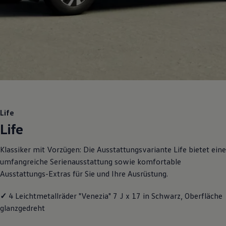
Motorenöl und Flüssigkeiten
Räder und Reifen
Pannen- und Unfallhilfe
Economy Service
Volkswagen Teile
Zubehör
Modellspezifisches Zubehör
Schutz und Pflege
Transport
Entertainment und Elektronik
Individualisieren
Wallbox und Ladekabel
Life
Digitale Extras
Life
Dienste für Ihr Modell finden
Volkswagen Apps, Login und Shop
Handy und Fahrzeug verbinden
Klassiker mit Vorzügen: Die Ausstattungsvariante Life bietet eine
Updates für Software, Karten und Radio
umfangreiche Serienausstattung sowie komfortable
Über Ihr Auto
Vorgängermodelle
Ausstattungs-Extras für Sie und Ihre Ausrüstung.
Kundeninformationen
Volkswagen Kundenbetreuung
✓
4 Leichtmetallräder "Venezia" 7 J x 17 in Schwarz, Oberfläche
Warn- und Kontrollleuchten
Assistenzsysteme
glanzgedreht
Digitale Betriebsanleitung
Live Beratung