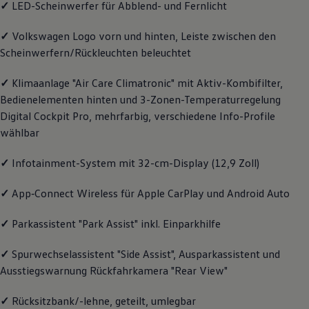
✓
LED-Scheinwerfer für Abblend- und Fernlicht
Magazin
Lifestyle
✓
Volkswagen
Logo vorn und hinten, Leiste zwischen den
Transport
Familie
Scheinwerfern/Rückleuchten beleuchtet
Elektromobilität
Volkswagen R
✓
Klimaanlage "Air Care Climatronic" mit Aktiv-Kombifilter,
Pannen- und Unfallhilfe
Volkswagen Kundenbetreuung
Bedienelementen hinten und 3-Zonen-Temperaturregelung
Digital Cockpit Pro, mehrfarbig, verschiedene Info-Profile
wählbar
✓
Infotainment-System mit 32-cm-Display (12,9 Zoll)
✓
App‑Connect
Wireless für Apple
CarPlay
und
Android
Auto
✓
Parkassistent "Park Assist" inkl. Einparkhilfe
✓
Spurwechselassistent "Side Assist", Ausparkassistent und
Ausstiegswarnung Rückfahrkamera "Rear View"
✓
Rücksitzbank/-lehne, geteilt, umlegbar