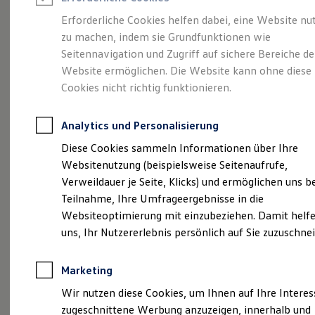
Reifenpakete
Leasing
Erforderliche Cookies helfen dabei, eine Website nu
Leasing-Angebote
zu machen, indem sie Grundfunktionen wie
Der T-Roc
Gebrauchtwagen Leasing
Seitennavigation und Zugriff auf sichere Bereiche de
Junge Gebrauchtwagen-Leasing
Elektroauto Leasing
Website ermöglichen. Die Website kann ohne diese
Kleinwagen-Leasing
Cookies nicht richtig funktionieren.
Leasing ohne Anzahlung
Finanzierung
Autokredit mit Schlussrate
Analytics und Personalisierung
Versicherungen und Garantien
Kfz-Versicherung
Diese Cookies sammeln Informationen über Ihre
Restschuldversicherungen
Websitenutzung (beispielsweise Seitenaufrufe,
Garantien
Verweildauer je Seite, Klicks) und ermöglichen uns b
Wartungsverträge
Geschäftskunden
Teilnahme, Ihre Umfrageergebnisse in die
Professional Class bei Volkswagen
Websiteoptimierung mit einzubeziehen. Damit helfe
Großkunden
(
Impressum & Rechtliches
)
uns, Ihr Nutzererlebnis persönlich auf Sie zuzuschne
Behörden
Direktkunden
Sonderfahrzeuge
Marketing
Anpfiff zum Gewinn
Elektromobilität
Wir nutzen diese Cookies, um Ihnen auf Ihre Intere
Elektroautos
zugeschnittene Werbung anzuzeigen, innerhalb und
ID. Tutorials