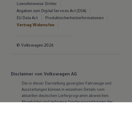
Lizenzhinweise Dritter
Angaben zum Digital Services Act (DSA)
EU Data Act
Produktsicherheitsinformationen
Vertrag Widerrufen
© Volkswagen 2026
Disclaimer von Volkswagen AG
Die in dieser Darstellung gezeigten Fahrzeuge und
Ausstattungen können in einzelnen Details vom
aktuellen deutschen Lieferprogramm abweichen.
Abgebildet sind teilweise Sonderausstattungen der
Fahrzeuge gegen Mehrpreis.
Bitte beachten Sie auch unseren Konfigurator für eine
Übersicht der aktuell verfügbaren Modelle und
Ausstattungen.