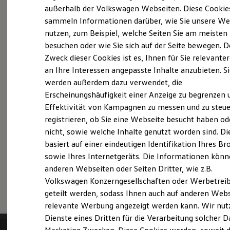
Probefahrt vereinbaren
Elektrofahrzeugkonzepte
außerhalb der Volkswagen Webseiten. Diese Cookie
ID. EVERY1
sammeln Informationen darüber, wie Sie unsere We
Reichweite
nutzen, zum Beispiel, welche Seiten Sie am meisten
Reichweite der ID. Modelle
Reichweite im Winter
besuchen oder wie Sie sich auf der Seite bewegen. D
Rekuperation
Zweck dieser Cookies ist es, Ihnen für Sie relevante
Fahrzeugangebot anfordern
Laden
an Ihre Interessen angepasste Inhalte anzubieten. S
Laden unterwegs
Laden Zuhause
werden außerdem dazu verwendet, die
Ladestationen finden
Erscheinungshäufigkeit einer Anzeige zu begrenzen 
Ladezeitensimulator
Effektivität von Kampagnen zu messen und zu steue
Batterie
Servicetermin buchen
Sicherheit
registrieren, ob Sie eine Webseite besucht haben od
Garantie und Lebensdauer
nicht, sowie welche Inhalte genutzt worden sind. Di
Nachhaltigkeit
basiert auf einer eindeutigen Identifikation Ihres B
Technologie
Kosten und Kauf
sowie Ihres Internetgeräts. Die Informationen kön
Verbrauchskosten
anderen Webseiten oder Seiten Dritter, wie z.B.
Serviceanfrage stellen
Kaufoptionen
Volkswagen Konzerngesellschaften oder Werbetrei
E-Auto-Förderung
Software und Konnektivität
geteilt werden, sodass Ihnen auch auf anderen Web
Die ID. Software 6
relevante Werbung angezeigt werden kann. Wir nut
ID. Software Versionen und Updates
Dienste eines Dritten für die Verarbeitung solcher D
Digitale Extras
Schnittstellen zu Ihrem ID.