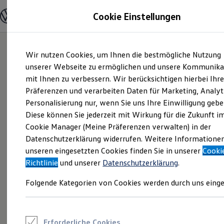
Modelle und Konfigurator
Cookie Einstellungen
Konfigurator
Modelle vergleichen
Konfiguration laden
Zum
Zum
Autosuche
Wir nutzen Cookies, um Ihnen die bestmögliche Nutzung
Hauptinhalt
Footer
Elektroautos
springen
springen
unserer Webseite zu ermöglichen und unsere Kommunika
ENERGY Sondermodelle
Nutzfahrzeuge
mit Ihnen zu verbessern. Wir berücksichtigen hierbei Ihr
SUV und CUV
Präferenzen und verarbeiten Daten für Marketing, Analyt
Familienautos
Personalisierung nur, wenn Sie uns Ihre Einwilligung gebe
Kombis
Kompaktwagen
Diese können Sie jederzeit mit Wirkung für die Zukunft i
Sportwagen
Cookie Manager (Meine Präferenzen verwalten) in der
Schnell verfügbare Fahrzeuge
Angebote und Produkte
Datenschutzerklärung widerrufen. Weitere Informatione
Aktuelle Angebote
unseren eingesetzten Cookies finden Sie in unserer
Cooki
E-Auto-Förderung
Richtlinie
und unserer
Datenschutzerklärung
.
Volkswagen Marktplatz
Die ENERGY Sondermodelle
Folgende Kategorien von Cookies werden durch uns einge
Junge Gebrauchtwagen und Gebrauchtwagen
Volkswagen Zertifizierte Gebrauchtwagen
Elektromobilität bei Gebrauchtwagen
Zubehör- und Serviceangebote
Saisonangebote
Erforderliche Cookies