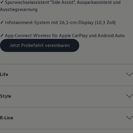
✓
Spurwechselassistent "Side Assist", Ausparkassistent und
Magazin
Ausstiegswarnung
Lifestyle
Transport
Familie
✓
Infotainment-System mit 26,1-cm-Display (10,3 Zoll)
Elektromobilität
Volkswagen R
✓
App‑Connect
Wireless für Apple
CarPlay
und
Android
Auto
Pannen- und Unfallhilfe
Volkswagen Kundenbetreuung
Jetzt Probefahrt vereinbaren
Life
Style
R‑Line