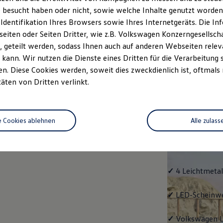
 besucht haben oder nicht, sowie welche Inhalte genutzt worden s
rzeugangebot
Servicetermin buchen
rdern
 Identifikation Ihres Browsers sowie Ihres Internetgeräts. Die 
iten oder Seiten Dritter, wie z.B. Volkswagen Konzerngesellsch
 geteilt werden, sodass Ihnen auch auf anderen Webseiten rel
kann. Wir nutzen die Dienste eines Dritten für die Verarbeitung 
. Diese Cookies werden, soweit dies zweckdienlich ist, oftmals
Life
täten von Dritten verlinkt.
Life
e Cookies ablehnen
Alle zulass
Klassiker mit V
Serienausstattu
Ausrüstung.
✓
4 Leichtmetal
✓
LED-Scheinwer
✓
Volkswagen
L