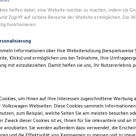
okies
kies helfen dabei, eine Website nutzbar zu machen, indem sie G
und Zugriff auf sichere Bereiche der Website ermöglichen. Die W
tig funktionieren.
rsonalisierung
mmeln Informationen über Ihre Websitenutzung (beispielsweise S
eite, Klicks) und ermöglichen uns bei Teilnahme, Ihre Umfrageerge
g mit einzubeziehen. Damit helfen sie uns, Ihr Nutzererlebnis pe
Cookies, um Ihnen auf Ihre Interessen zugeschnittene Werbung a
r Volkswagen Webseiten. Diese Cookies sammeln Informationen 
utzen, zum Beispiel, welche Seiten Sie am meisten besuchen oder
r Zweck dieser Cookies ist es, Ihnen für Sie relevantere und an I
e anzubieten. Sie werden außerdem dazu verwendet, die Erschein
zen und die Effektivität von Kampagnen zu messen und zu steuern