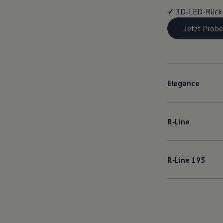
✓
3D-LED-Rück
Jetzt Probe
Elegance
R‑Line
R‑Line
195