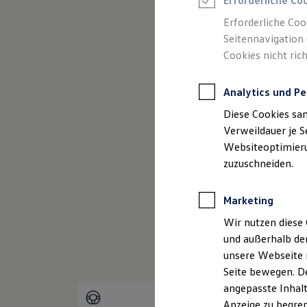
Erforderliche Co
Reifenpakete
Leasing
Erforderliche Coo
Leasing-Angebote
Seitennavigation 
Gebrauchtwagen Leasing
Cookies nicht rich
Junge Gebrauchtwagen-Leasing
Elektroauto Leasing
(
Impressum & Rechtliches
)
Kleinwagen-Leasing
Analytics und Pe
Leasing ohne Anzahlung
Finanzierung
Diese Cookies sa
Autokredit mit Schlussrate
Versicherungen und Garantien
Verweildauer je S
Kfz-Versicherung
Websiteoptimierun
Restschuldversicherungen
zuzuschneiden.
Garantien
Wartungsverträge
Geschäftskunden
Marketing
Professional Class bei Volkswagen
Großkunden
Wir nutzen diese 
Behörden
und außerhalb de
Direktkunden
Sonderfahrzeuge
unsere Webseite n
Anpfiff zum Gewinn
Seite bewegen. De
Elektromobilität
angepasste Inhalt
Elektroautos
ID. Tutorials
Anzeige zu begren