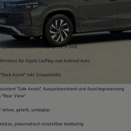
Rückleuchten beleuchtet
Air Care Climatronic" mit Aktiv-Kombifilter, Bedienelementen
nen-Temperaturregelung Digital Cockpit Pro, mehrfarbig,
fo-Profile wählbar
-System mit 32-cm-Display (12,9 Zoll)
Wireless für Apple
CarPlay
und
Android
Auto
"Park Assist" inkl. Einparkhilfe
sistent "Side Assist", Ausparkassistent und Ausstiegswarnung
 "Rear View"
-lehne, geteilt, umlegbar
tütze, pneumatisch einstellbar beidseitig