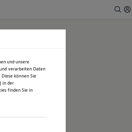
hen und unsere
 und verarbeiten Daten
. Diese können Sie
 in der
es finden Sie in