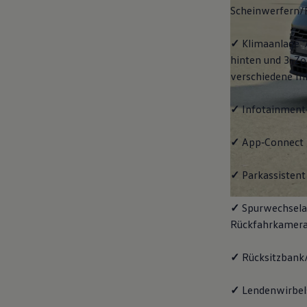
Scheinwerfern/
✓
Klimaanlage "
hinten und 3-Zo
verschiedene In
✓
Infotainment
✓
App‑Connect
✓
Parkassistent 
✓
Spurwechselas
Rückfahrkamera
✓
Rücksitzbank/
✓
Lendenwirbels